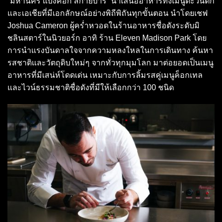
“มหานคร แบงค็อก สกายบาร์” นำเสนออาหารทั้งเมนูตะวันตก
และเอเชียที่มีเอกลักษณ์อย่างพิถีพิถันทุกขั้นตอน นำโดยเชฟ
Joshua Cameron ผู้คร่ำหวอดในร้านอาหารชื่อดังระดับมิ
ชลินสตาร์ในนิวยอร์ก อาทิ ร้าน Eleven Madison Park โดย
การนำแรงบันดาลใจจากความหลงใหลในการเดินทาง ค้นหา
รสชาติและวัตถุดิบใหม่ๆ จากทั่วทุกมุมโลก มาต่อยอดเป็นเมนู
อาหารที่มีเสน่ห์โดดเด่น เหมาะกับการลิ้มรสคู่เมนูค็อกเทล
และไวน์ธรรมชาติชื่อดังที่มีให้เลือกกว่า 100 ชนิด