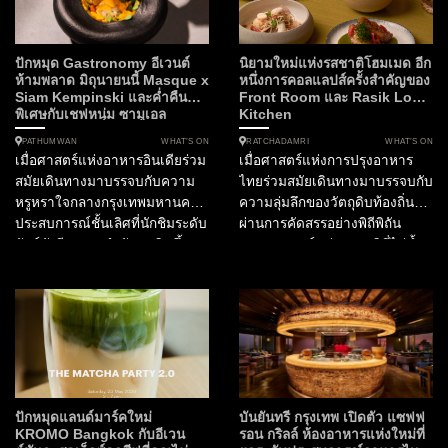
ปักหมุด Gastronomy อีเวนต์
นิยามใหม่แห่งรสชาติโฮมเมด อีก
ห้ามพลาด มิถุนายนนี้ Masque x
หนึ่งการคอลแลปส์ครั้งสำคัญของ
Siam Kempinski และค่ำคืน
Front Room และ Rasik Local
พิเศษกับเชฟหนุ่ม ซามูเอล
Kitchen
WHAT’S ON
WHAT’S ON
PATHUMWAN
RATCHADAMRI
เมื่อศาสตร์แห่งอาหารอินเดียร่วม
เมื่อศาสตร์แห่งการปรุงอาหาร
สมัยเดินทางมาบรรจบกับความ
ไทยร่วมสมัยเดินทางมาบรรจบกับ
หรูหราใจกลางกรุงเทพมหานคร
ความลุ่มลึกของวัตถุดิบท้องถิ่นที่
ประสบการณ์ชั้นเลิศที่นักชิมระดับ
ผ่านการคัดสรรอย่างพิถีพิถัน
ลักซ์ชัวรีรอคอยกำลังจะเกิดขึ้น
ประสบการณ์แห่งรสชาติที่ไม่ซ้ำ
ในฐานะกองบรรณาธิการ
ใครจึงเริ่มต้นขึ้น ณ ใจกลาง
SOtraveler เรามีความยินดีที่จะ
กรุงเทพมหานคร สำหรับไฟน์ได
นำเสนอการร่วมมือครั้งสำคัญที่
นิ่งเลิฟเวอร์ที่กำลังมองหา
กำลังจะเปลี่ยนค่ำคืนต้นเดือน
ประสบการณ์อาหารไทยที่ก้าว
มิถุนายนนี้ให้เป็นมื้ออาหารที่น่า
ข้ามขีดจำกัดเดิมๆ ห้ามพลาด
จดจำที่สุดแห่งปี โรงแรมสยาม
ความร่วมมือครั้งสำคัญใน
เคมปินสกี้ กรุงเทพฯ เตรียมเปิด
กิจกรรม Tastes of Thailand
ประตูต้อนรับ “Masque” ห้อง
2026 เมื่อ ห้องอาหารไทย
ปักหมุดแลนด์มาร์คใหม่
บันยันทรี กรุงเทพ เปิดตัว แซฟฟ
อาหารอันดับ 1 ของประเทศ
ฟร้อนท์รูม (Front Room)...
KROMO Bangkok กับอีเวน
รอน กริลล์ ห้องอาหารแห่งใหม่ที่