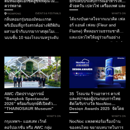
ต์มัทฉะสุดเอ็กซ์คลูซีฟที่คุณไม่
ยกระดับประสบการณ์อาหารไทย
อินเดีย และอันดับ 15 ของ
ควรพลาด
ด้วยควัน เปลวไฟ เครื่องเทศ และ
เอเชีย...
ความยั่งยืน
EVENTS & FESTIVALS
WHAT’S ON
PROMPONG
ได้แรงบันดาลใจจากแนวคิด เฟล
กลิ่นหอมกรุ่นของมัทฉะเกรด
อร์ แอนด์ เฟลม (Fleur and
พรีเมียมที่ถูกรังสรรค์อย่างพิถีพิถัน
Flame) ที่หลอมรวมธรรมชาติ
ผสานเข้ากับบรรยากาศสุดโมเดิร์
และเปลวไฟให้อยู่ร่วมกันอย่าง
นบนชั้น 10 ของโรงแรมหรูระดับ
สมดุล Fleur สะท้อนสายสัมพันธ์
Curio Collection by Hilton
ของวัฒนธรรมไทยกับพืชพรรณ
ท่ามกลางทัศนียภาพอันงดงาม
พิธีกรรม และงานหัตถศิลป์ ขณะที่
ของกรุงเทพมหานคร นี่คือการก
Flame ถ่ายทอดพลัง...
ลับมาอย่างยิ่งใหญ่ของ The
Matcha Party 2.0 ที่...
AWC เปิดปรากฏการณ์
35 โรงแรม ร้านอาหาร คาเฟ่
“Bangkok Spectacular
และสปาของผู้ประกอบการไทย
2026” พร้อมกับฤกษ์ดีเปิดตัว
ติดโผรับรางวัล NocNoc
“THAINOSAUR Museum”
Design Awards 2025 จัดโดย
เพื่อมอบประสบการณ์ใหม่แห่ง
NocNoc และบิ๊กภาครัฐ ผลักดัน
WHAT’S ON
WHAT’S ON
ศิลปะ วัฒนธรรม และการเรียนรู้สู่
“พลังดีไซน์” สร้างมูลค่าให้
กรุงเทพฯ– แอสเสท เวิรด์
NocNoc แพลตฟอร์มเรื่องบ้าน
กรุงเทพฯ
อุตสาหกรรมการบริการและการ
คอร์ปอเรชั่น หรือ AWC กลุ่ม
ของคนไทย ขยายบทบาทในการ
ท่องเที่ยวไทย