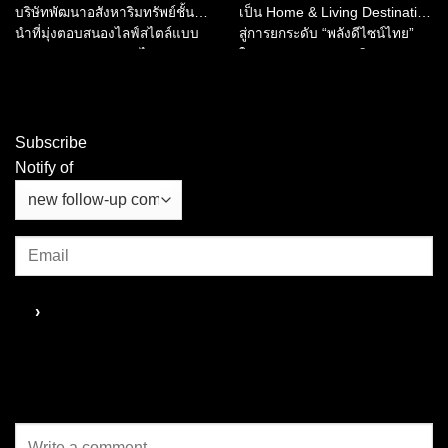
บริษัทพัฒนาอสังหาริมทรัพย์ชั้น
เป็น Home & Living Destination
นำที่มุ่งตอบสนองไลฟ์สไตล์แบบ
สู่การยกระดับ “พลังดีไซน์ไทย”
ครบวงจรของประเทศไทย
ในอุตสาหกรรมการบริการ และ
ประกาศเปิดตัว “Bangkok
การท่องเที่ยว ผ่านการมอบรางวัล
Spectacular 2026” ณ เอเชียทีค
“NocNoc Awards 2025”...
เดอะ ริเวอร์ฟร้อนท์...
Subscribe
Notify of