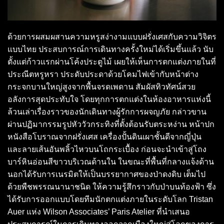
ด้วยการผสมผสานความหรูสง่างามแบบฝรั่งเศสกับความวิจิตร
แบบไทย ประสบการณ์การเดินทางครั้งใหม่ได้เริ่มขึ้นแล้ว นับ
ตั้งแต่ก้าวแรกผ่านโค้งประตูไม้ เผยให้เห็นการตกแต่งภายในที่
ประณีตหรูหรา ประดับประดาด้วยโคมไฟเข้ากับหน้าต่าง
กระจกบานใหญ่สูงจากพื้นจรดเพดาน สัมผัสทิวทัศน์สวย
อลังการสุดประทับใจ โดยทุกการตกแต่งในห้องอาหารแห่งนี้
ล้วนเล่าเรื่องราวของนักเดินทางผู้รักการผจญภัย กล่าวขาน
ผ่านปฏิมากรรมรูปหัววัวกระทิงที่ตั้งต้อนรับตระหง่าน หน้าปก
หนังสือโบราณจากฝรั่งเศส เครื่องปั้นดินเผาชั้นดีจากญี่ปุ่น
และลายเส้นอันพลิ้วไหวบนโถกระเบื้อง ก่อนจะนำเข้าสู่โถง
บาร์หินอ่อนสีขาวบริเวณด้านใน ในขณะที่พื้นที่กลางแจ้งด้าน
นอกได้รับการเนรมิตให้เป็นบรรยากาศของป่าดงดิบ เต็มไป
ด้วยพืชพรรณนานาชนิด ให้ความรู้สึกราวกับป่าบนท้องฟ้า ซึ่ง
ได้รับการออกแบบโดยทีมนักตกแต่งภายในระดับโลก Tristan
Auer แห่ง Wilson Associates’ Paris Atelier ที่นำเสนอ