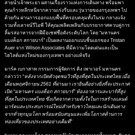
สายน้ำเจ้าพระยา ผสานเรื่องราวแห่งการเดินทาง พร้อมพา
คุณก้าวหลีกหนีจากความเร่งรีบและวุ่นวายของกรุงเทพฯ ไป
ด้วยกัน ผ่านการออกเเบบพื้นที่ครอบคลุมทั้งในร่ม กลางเเจ้ง
รวมทั้งเลาจน์วีไอพี ให้คุณเพลิดเพลินกับบรรยากาศควบคู่การ
ลิ้มรสอาหาร‬จากฝีมือเชฟชื่อดังระดับโลก โดย “มหานคร
แบงค็อก สกายบาร์” เป็นผลงานออกเเบบชิ้นเอกของ Tristan
Auer จาก Wilson Associates ที่มีความโดดเด่นและเป็น
ไฮไลต์เเห่งใหม่ของกรุงเทพฯ อย่างแท้จริง
มาร์ค เบกาสาท กรรมการผู้จัดการ คิง เพาเวอร์ มหานคร
กล่าวว่า “
หลังจากเปิดตัวจุดชมวิวที่สูงที่สุดในประเทศไทย เมื่อ
เดือนพฤศจิกายน 2561 ที่ผ่านมา เรายินดีอย่างยิ่งที่จะประกาศ
เปิด “มหานคร แบงค็อก สกายบาร์” ห้องอาหารและบาร์ที่สูง
ที่สุดในประเทศไทย ซึ่งเกิดจากความตั้งใจในการสร้างแลนด์
มาร์คและประสบการณ์ใหม่สำหรับชาวไทยเเละนักเดินทาง
จากทั่วทุกมุมโลก พร้อมสนับสนุนและเพิ่มโอกาสด้านการ
ท่องเที่ยวของประเทศอย่างเต็มที่”