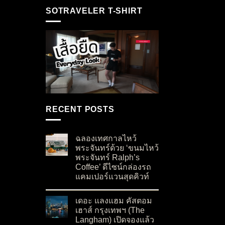
SOTRAVELER T-SHIRT
RECENT POSTS
ฉลองเทศกาลไหว้
พระจันทร์ด้วย ‘ขนมไหว้
พระจันทร์ Ralph’s
Coffee’ ดีไซน์กล่องรถ
แคมเปอร์แวนสุดคิวท์
on ฉลองเทศกาลไหว้พระจันทร์ด้วย ‘ขนมไหว้พระจั
No Comments
เดอะ แลงแฮม คัสตอม
เฮาส์ กรุงเทพฯ (The
Langham) เปิดจองแล้ว