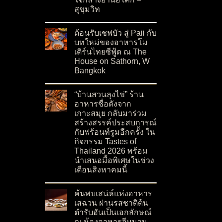
สุขุมวิท
on ปักหมุด Canopy by Hilton แห่งแรกในเอเชียต
No Comments
ต้อนรับเชฟบัว สู่ Paii กับ
บทใหม่ของอาหารโม
เดิร์นไทยซีฟู้ด ณ The
House on Sathorn, W
Bangkok
on ต้อนรับเชฟบัว สู่ Paii กับบทใหม่ของอาหารโ
No Comments
“บ้านสวนลุงไข่” ร้าน
อาหารชื่อดังจาก
เกาะสมุย กลับมาร่วม
สร้างสรรค์ประสบการณ์
กับฟร้อนท์รูมอีกครั้ง ใน
กิจกรรม Tastes of
Thailand 2026 พร้อม
นำเสนอมื้อพิเศษในช่วง
เดือนสิงหาคมนี้
on “บ้านสวนลุงไข่” ร้านอาหารชื่อดังจากเกาะสมุ
No Comments
ค้นพบเสน่ห์แห่งอาหาร
เสฉวน ผ่านรสชาติต้น
ตำรับอันเป็นเอกลักษณ์
ณ ห้องอาหารจีนมาน