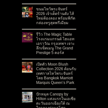
on เดอะ แลงแฮม คัสตอม เฮาส์ กรุงเทพฯ (The L
No Comments
ขนมไหว้พระจันทร์
2026 เจ้าเด็ดร้านดัง ไส้
ใหม่ต้องลอง พร้อมพิกัด
กล่องหรูสุดพรีเมียม
on ขนมไหว้พระจันทร์ 2026 เจ้าเด็ดร้านดัง ไส้ให
No Comments
รีวิว The Magic Table
โรงแรมแกรนด์ ไฮแอท
เอราวัณ กรุงเทพฯ เจาะ
ลึกเซ็ตเมนู The Grand
Prestige 5 คอร์ส
on รีวิว The Magic Table โรงแรมแกรนด์ ไฮแอท 
No Comments
เปิดตัว Moon Blush
Collection 2026 ต้อนรับ
เทศกาลไหว้พระจันทร์
โดย Bangkok Marriott
Marquis Queen’s Park
on เปิดตัว Moon Blush Collection 2026 ต้อนรั
No Comments
ปักหมุด Canopy by
Hilton แห่งแรกในเอเชีย
ตะวันออกเฉียงใต้ ณ
ใจกลางย่านอโศก –