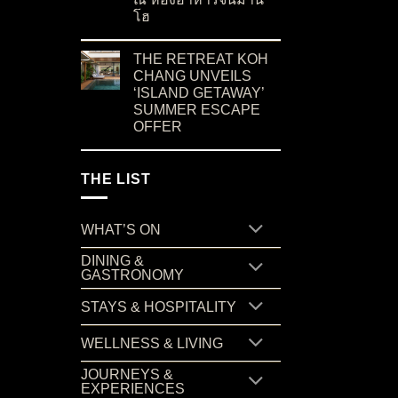
โฮ
on ค้นพบเสน่ห์แห่งอาหารเสฉวน ผ่านรสชาติต้น
No Comments
THE RETREAT KOH
CHANG UNVEILS
‘ISLAND GETAWAY’
SUMMER ESCAPE
OFFER
on THE RETREAT KOH CHANG UNVEILS ‘I
No Comments
THE LIST
WHAT’S ON
DINING &
GASTRONOMY
STAYS & HOSPITALITY
WELLNESS & LIVING
JOURNEYS &
EXPERIENCES