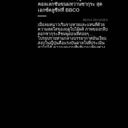
คอลเลกชันขนมหวานซากุระ สุด
เอกซ์คลูซีฟที่ BBCO
MEDIA RELEASES
เมื่อลมหนาวเริ่มจางหายและแทนที่ด้วย
ความสดใสของฤดูใบไม้ผลิ ภาพของกลีบ
ดอกซากุระสีชมพูอ่อนที่ค่อยๆ
โปรยปรายท่ามกลางบรรยากาศอันเงียบ
สงบในญี่ปุ่นคือแรงบันดาลใจที่ประเมิน
ค่าไม่ได้ ความงดงามที่ผลิบานเพียงช่วง
เวลาสั้นๆ นี้ได้อาศัยศิลปะการรังสรรค์
ขนมหวานชั้นสูงมาส่งต่อประสบการณ์
ให้ชาวกรุงเทพฯ ได้สัมผัสอย่างใกล้ชิด ณ
ห้องอาหารแบงค็อก เบกกิ้ง คอมพานี
หรือ บีบีโค (BBCO) โรงแรมเจดับบลิว
แมริออท...