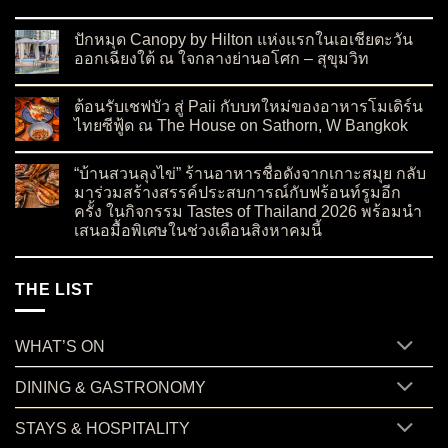
on เปิดตัว Moon Blush Collection 2026 ต้อนรับเทศกาลไหว้พระจ
No Comments
ปักหมุด Canopy by Hilton แห่งแรกในเอเชียตะวัน
ออกเฉียงใต้ ณ ใจกลางย่านอโศก – สุขุมวิท
on ปักหมุด Canopy by Hilton แห่งแรกในเอเชียตะวันออกเฉียงใต
No Comments
ต้อนรับเชฟบัว สู่ Paii กับบทใหม่ของอาหารโมเดิร์น
ไทยซีฟู้ด ณ The House on Sathorn, W Bangkok
on ต้อนรับเชฟบัว สู่ Paii กับบทใหม่ของอาหารโมเดิร์นไทยซีฟู้
No Comments
“บ้านสวนลุงไข่” ร้านอาหารชื่อดังจากเกาะสมุย กลับ
มาร่วมสร้างสรรค์ประสบการณ์กับฟร้อนท์รูมอีก
ครั้ง ในกิจกรรม Tastes of Thailand 2026 พร้อมนำ
เสนอมื้อพิเศษในช่วงเดือนสิงหาคมนี้
on “บ้านสวนลุงไข่” ร้านอาหารชื่อดังจากเกาะสมุย กลับมาร่วมสร
No Comments
THE LIST
WHAT’S ON
DINING & GASTRONOMY
STAYS & HOSPITALITY