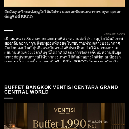
สัมผัสสุนทรียะแห่งฤดูใบไม้ผลิผ่าน คอลเลกชันขนมหวานซากุระ สุดเอก
ซ์คลูซีฟที่ BBCO
MEDIA RELEASES
เมื่อลมหนาวเริ่มจางหายและแทนที่ด้วยความสดใสของฤดูใบไม้ผลิ ภาพ
ของกลีบดอกซากุระสีชมพูอ่อนที่ค่อยๆ โปรยปรายท่ามกลางบรรยากาศ
อันเงียบสงบในญี่ปุ่นคือแรงบันดาลใจที่ประเมินค่าไม่ได้ ความงดงามที่
ผลิบานเพียงช่วงเวลาสั้นๆ นี้ได้อาศัยศิลปะการรังสรรค์ขนมหวานชั้นสูง
มาส่งต่อประสบการณ์ให้ชาวกรุงเทพฯ ได้สัมผัสอย่างใกล้ชิด ณ ห้องอา
หารแบงค็อก เบกกิ้ง คอมพานี หรือ บีบีโค (BBCO) โรงแรมเจดับบลิว
แมริออท...
BUFFET BANGKOK VENTISI CENTARA GRAND
CENTRAL WORLD