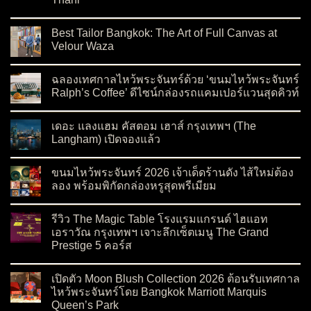
on สัมผัสความสง่างามต้อนรับเทศกาลไหว้พระจันทร์ 2026 กับ Ev
No Comments
Best Tailor Bangkok: The Art of Full Canvas at
Velour Waza
on Best Tailor Bangkok: The Art of Full Canvas at Velour Waza
No Comments
ฉลองเทศกาลไหว้พระจันทร์ด้วย ‘ขนมไหว้พระจันทร์
Ralph’s Coffee’ ดีไซน์กล่องรถแคมเปอร์แวนสุดคิวท์
on ฉลองเทศกาลไหว้พระจันทร์ด้วย ‘ขนมไหว้พระจันทร์ Ralph’s C
No Comments
เดอะ แลงแฮม คัสตอม เฮาส์ กรุงเทพฯ (The
Langham) เปิดจองแล้ว
on เดอะ แลงแฮม คัสตอม เฮาส์ กรุงเทพฯ (The Langham) เปิดจอ
No Comments
ขนมไหว้พระจันทร์ 2026 เจ้าเด็ดร้านดัง ไส้ใหม่ต้อง
ลอง พร้อมพิกัดกล่องหรูสุดพรีเมียม
on ขนมไหว้พระจันทร์ 2026 เจ้าเด็ดร้านดัง ไส้ใหม่ต้องลอง พร้อมพ
No Comments
รีวิว The Magic Table โรงแรมแกรนด์ ไฮแอท
เอราวัณ กรุงเทพฯ เจาะลึกเซ็ตเมนู The Grand
Prestige 5 คอร์ส
on รีวิว The Magic Table โรงแรมแกรนด์ ไฮแอท เอราวัณ กรุงเทพ
No Comments
เปิดตัว Moon Blush Collection 2026 ต้อนรับเทศกาล
ไหว้พระจันทร์โดย Bangkok Marriott Marquis
Queen’s Park