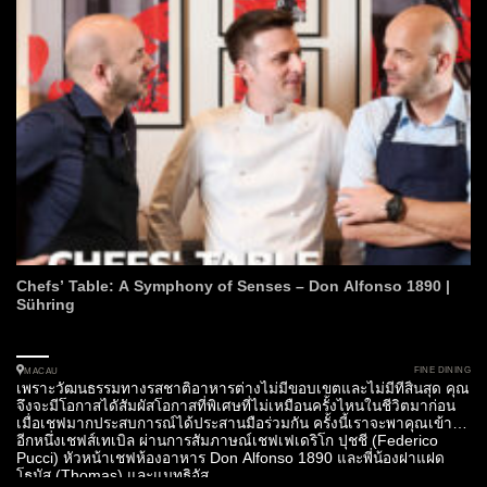
Chefs’ Table: A Symphony of Senses – Don Alfonso 1890 |
Sühring
FINE DINING
MACAU
เพราะวัฒนธรรมทางรสชาติอาหารต่างไม่มีขอบเขตและไม่มีที่สิ้นสุด คุณ
จึงจะมีโอกาสไดัสัมผัสโอกาสที่พิเศษที่ไม่เหมือนครั้งไหนในชีวิตมาก่อน
เมื่อเชฟมากประสบการณ์ได้ประสานมือร่วมกัน ครั้งนี้เราจะพาคุณเข้าสู่
อีกหนึ่งเชฟส์เทเบิล ผ่านการสัมภาษณ์เชฟเฟเดริโก ปุชชี (Federico
Pucci) หัวหน้าเชฟห้องอาหาร Don Alfonso 1890 และพี่น้องฝาแฝด
โธมัส (Thomas) และแมทธิอัส...