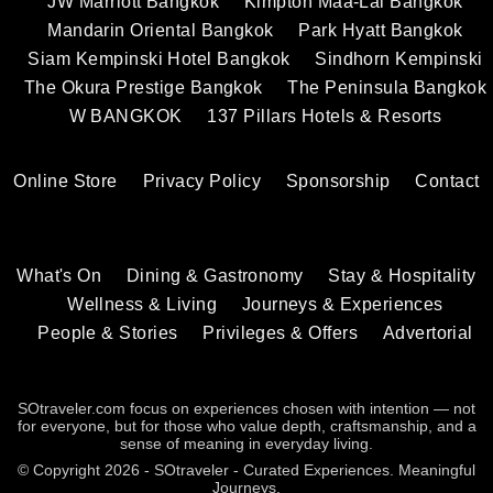
JW Marriott Bangkok
Kimpton Maa-Lai Bangkok
Mandarin Oriental Bangkok
Park Hyatt Bangkok
Siam Kempinski Hotel Bangkok
Sindhorn Kempinski
The Okura Prestige Bangkok
The Peninsula Bangkok
W BANGKOK
137 Pillars Hotels & Resorts
Online Store
Privacy Policy
Sponsorship
Contact
What's On
Dining & Gastronomy
Stay & Hospitality
Wellness & Living
Journeys & Experiences
People & Stories
Privileges & Offers
Advertorial
SOtraveler.com focus on experiences chosen with intention — not
for everyone, but for those who value depth, craftsmanship, and a
sense of meaning in everyday living.
© Copyright 2026 - SOtraveler - Curated Experiences. Meaningful
Journeys.