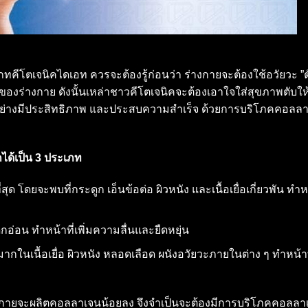
คีโตเจนิคไดเอท ควรจะต้องรู้ก่อนว่า ร่างกายจะต้องใช้อวัยวะ ”ต
ของร่างกาย ดังนั้นเหล่าชาวคีโตเจนิคจะต้องเอาใจใส่สุขภาพตับให้
ไปอย่างมีประสิทธิภาพ และประสบความสำเร็จ ด้วยการบริโภคคอลล
ด้เป็น 3 ประเภท
ุด โดยจะพบที่กระดูก เอ็นข้อต่อ ผิวหนัง และเนื้อเยื่อเกี่ยวพัน ทำหน
กอ่อน ทำหน้าที่เพิ่มความลื่นและยืดหยุ่น
บมากในเนื้อเยื่อ ผิวหนัง หลอดเลือด ผนังอวัยวะภายในต่าง ๆ ทำหน้าท
ึ้นร่างกายจะผลิตคอลลาเจนน้อยลง จึงจำเป็นจะต้องมีการบริโภคคอลล