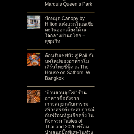
Marquis Queen’s Park
on เปิดตัว Moon Blush Collection 2026 ต้อนรั
No Comments
ปักหมุด Canopy by
Hilton แห่งแรกในเอเชีย
ตะวันออกเฉียงใต้ ณ
ใจกลางย่านอโศก –
สุขุมวิท
on ปักหมุด Canopy by Hilton แห่งแรกในเอเชียต
No Comments
ต้อนรับเชฟบัว สู่ Paii กับ
บทใหม่ของอาหารโม
เดิร์นไทยซีฟู้ด ณ The
House on Sathorn, W
Bangkok
on ต้อนรับเชฟบัว สู่ Paii กับบทใหม่ของอาหารโ
No Comments
“บ้านสวนลุงไข่” ร้าน
อาหารชื่อดังจาก
เกาะสมุย กลับมาร่วม
สร้างสรรค์ประสบการณ์
กับฟร้อนท์รูมอีกครั้ง ใน
กิจกรรม Tastes of
Thailand 2026 พร้อม
นำเสนอมื้อพิเศษในช่วง