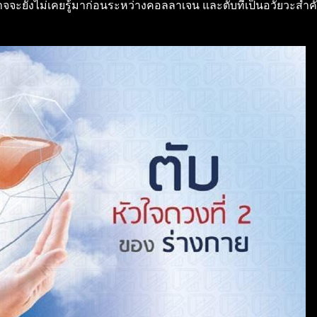
าจจะยังไม่เคยรู้มาก่อนระหว่างคอลลาเจน และตับที่เป็นอวัยวะสำค