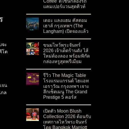
Coffee’ ดีไซน์กล่องรถ
แคมเปอร์แวนสุดคิวท์
on ฉลองเทศกาลไหว้พระจันทร์ด้วย ‘ขนมไหว้พระจั
No Comments
ร
เดอะ แลงแฮม คัสตอม
เฮาส์ กรุงเทพฯ (The
Langham) เปิดจองแล้ว
on เดอะ แลงแฮม คัสตอม เฮาส์ กรุงเทพฯ (The L
No Comments
ับจะ
ขนมไหว้พระจันทร์
2026 เจ้าเด็ดร้านดัง ไส้
คีโต
ใหม่ต้องลอง พร้อมพิกัด
กล่องหรูสุดพรีเมียม
on ขนมไหว้พระจันทร์ 2026 เจ้าเด็ดร้านดัง ไส้ให
No Comments
รีวิว The Magic Table
โรงแรมแกรนด์ ไฮแอท
เจน
เอราวัณ กรุงเทพฯ เจาะ
ลึกเซ็ตเมนู The Grand
บไกล
Prestige 5 คอร์ส
on รีวิว The Magic Table โรงแรมแกรนด์ ไฮแอท 
No Comments
เปิดตัว Moon Blush
Collection 2026 ต้อนรับ
เทศกาลไหว้พระจันทร์
โดย Bangkok Marriott