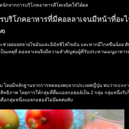
ำหนักจากการบริโภคอาหารคีโตเจนิคให้ได้ผล
ารบริโภคอาหารที่มีคอลลาเจนมีหน้าที่อะไ
lt)
 ที่จะช่วยย่อยสลายไขมันและอิมัลซิไฟไขมัน และหากมีไกลซีนน้อย ต
เป็นเหตุที่ คอลลาเจนจึงมีความสำคัญต่อผู้ที่รับประทานเมนูอาหาร
ตับ โดยมีหลักฐานจากการทดลองพบจากประเทศญี่ปุ่น พบว่า
คอลลา
ทธิภาพ โดยการให้กลุ่มที่ดื่มแอลกอฮอล์เป็น 2 กลุ่ม กลุ่มหนึ่งรั
ได้คือกลุ่มหนึ่งแอลกอฮอล์ไม่มีผลต่อตับ