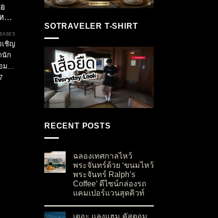
่อ
หนือ
SOTRAVELER T-SHIRT
EASES
อเชิญ
ำนัก
้อม
7
ident
ิทธิ
ด
RECENT POSTS
ฉลองเทศกาลไหว้
พระจันทร์ด้วย ‘ขนมไหว้
พระจันทร์ Ralph’s
Coffee’ ดีไซน์กล่องรถ
แคมเปอร์แวนสุดคิวท์
on ฉลองเทศกาลไหว้พระจันทร์ด้วย ‘ขนมไหว้พระจั
No Comments
เดอะ แลงแฮม คัสตอม