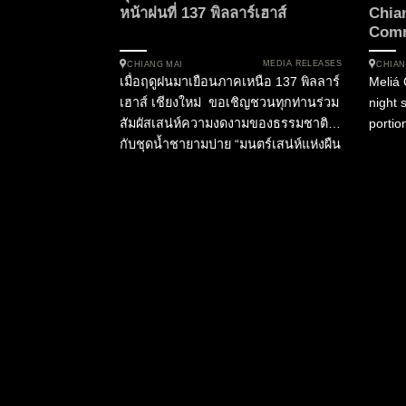
หน้าฝนที่ 137 พิลลาร์เฮาส์
Chia
Comm
MEDIA RELEASES
CHIANG MAI
CHIAN
เมื่อฤดูฝนมาเยือนภาคเหนือ 137 พิลลาร์
Meliá 
เฮาส์ เชียงใหม่ ขอเชิญชวนทุกท่านร่วม
night 
สัมผัสเสน่ห์ความงดงามของธรรมชาติ
portion
กับชุดน้ำชายามบ่าย “มนตร์เสน่ห์แห่งผืน
ป่าในฤดูฝน” ที่ห้องอาหารพาเลทท์
โรงแรม 137 พิลลาร์เฮาส์ เชียงใหม่ ที่ได้
รับแรงบันดาลใจจากความงดงามและ
ความอุดมสมบูรณ์ของฤดูฝน ผ่าน
รสชาติ สีสัน และศิลปะแห่งการรังสรรค์
อาหารอย่างประณีต...