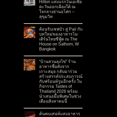
Hilton แห่งแรกในเอเชีย
ตะวันออกเฉียงใต้ ณ
ใจกลางย่านอโศก –
สุขุมวิท
on ปักหมุด Canopy by Hilton แห่งแรกในเอเชียต
No Comments
ต้อนรับเชฟบัว สู่ Paii กับ
บทใหม่ของอาหารโม
เดิร์นไทยซีฟู้ด ณ The
House on Sathorn, W
Bangkok
on ต้อนรับเชฟบัว สู่ Paii กับบทใหม่ของอาหารโ
No Comments
“บ้านสวนลุงไข่” ร้าน
อาหารชื่อดังจาก
เกาะสมุย กลับมาร่วม
สร้างสรรค์ประสบการณ์
กับฟร้อนท์รูมอีกครั้ง ใน
กิจกรรม Tastes of
Thailand 2026 พร้อม
นำเสนอมื้อพิเศษในช่วง
เดือนสิงหาคมนี้
on “บ้านสวนลุงไข่” ร้านอาหารชื่อดังจากเกาะสมุ
No Comments
ค้นพบเสน่ห์แห่งอาหาร