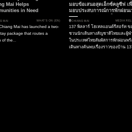
ng Mai Helps
มอบข้อเสนอสุดเอ็กซ์คลูซีฟ เพื
unities in Need
มอบประสบการณ์การพักผ่อนเ
ระดับสำหรับผู้พำนักใน
WHAT'S ON (EN)
MEDIA REL
G MAI
CHIANG MAI
ประเทศไทย
Chiang Mai has launched a two-
137 พิลลาร์ โฮเทลแอนด์รีสอร์ท ข
stay package that routes a
ชวนนักเดินทางสัญชาติไทยและผู้พ
 of the...
ในประเทศไทยสัมผัสการพักผ่อนพร
เดินทางค้นพบเรื่องราวของบ้าน 13
เสา กับข้อเสนอสุดพิเศษ “Thai Res
Rate” (ไทย เรสซิเด้นช์ เรท) พร้อมส
ประโยชน์ตลอดการเข้าพัก ร่วมเปิ
ประสบการณ์อันเป็นเอกลักษณ์...