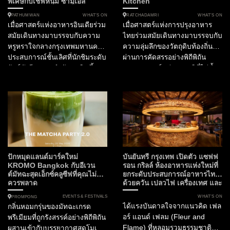
พิเศษกับเชฟหนุ่ม ซามูเอล
Kitchen
WHAT’S ON
WHAT’S ON
PATHUMWAN
RATCHADAMRI
เมื่อศาสตร์แห่งอาหารอินเดียร่วม
เมื่อศาสตร์แห่งการปรุงอาหาร
สมัยเดินทางมาบรรจบกับความ
ไทยร่วมสมัยเดินทางมาบรรจบกับ
หรูหราใจกลางกรุงเทพมหานคร
ความลุ่มลึกของวัตถุดิบท้องถิ่นที่
ประสบการณ์ชั้นเลิศที่นักชิมระดับ
ผ่านการคัดสรรอย่างพิถีพิถัน
ลักซ์ชัวรีรอคอยกำลังจะเกิดขึ้น
ประสบการณ์แห่งรสชาติที่ไม่ซ้ำ
ในฐานะกองบรรณาธิการ
ใครจึงเริ่มต้นขึ้น ณ ใจกลาง
SOtraveler เรามีความยินดีที่จะ
กรุงเทพมหานคร สำหรับไฟน์ได
นำเสนอการร่วมมือครั้งสำคัญที่
นิ่งเลิฟเวอร์ที่กำลังมองหา
กำลังจะเปลี่ยนค่ำคืนต้นเดือน
ประสบการณ์อาหารไทยที่ก้าว
มิถุนายนนี้ให้เป็นมื้ออาหารที่น่า
ข้ามขีดจำกัดเดิมๆ ห้ามพลาด
จดจำที่สุดแห่งปี โรงแรมสยาม
ความร่วมมือครั้งสำคัญใน
เคมปินสกี้ กรุงเทพฯ เตรียมเปิด
กิจกรรม Tastes of Thailand
ประตูต้อนรับ “Masque” ห้อง
2026 เมื่อ ห้องอาหารไทย
ปักหมุดแลนด์มาร์คใหม่
บันยันทรี กรุงเทพ เปิดตัว แซฟฟ
อาหารอันดับ 1 ของประเทศ
ฟร้อนท์รูม (Front Room)...
KROMO Bangkok กับอีเวน
รอน กริลล์ ห้องอาหารแห่งใหม่ที่
ต์มัทฉะสุดเอ็กซ์คลูซีฟที่คุณไม่
ยกระดับประสบการณ์อาหารไทย
อินเดีย และอันดับ 15 ของ
ควรพลาด
ด้วยควัน เปลวไฟ เครื่องเทศ และ
เอเชีย...
ความยั่งยืน
EVENTS & FESTIVALS
WHAT’S ON
PROMPONG
ได้แรงบันดาลใจจากแนวคิด เฟล
กลิ่นหอมกรุ่นของมัทฉะเกรด
อร์ แอนด์ เฟลม (Fleur and
พรีเมียมที่ถูกรังสรรค์อย่างพิถีพิถัน
Flame) ที่หลอมรวมธรรมชาติ
ผสานเข้ากับบรรยากาศสุดโมเดิร์