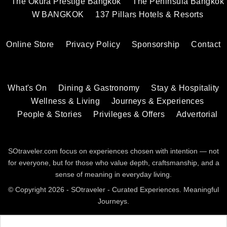
The Okura Prestige Bangkok
The Peninsula Bangkok
W BANGKOK
137 Pillars Hotels & Resorts
Online Store
Privacy Policy
Sponsorship
Contact
What's On
Dining & Gastronomy
Stay & Hospitality
Wellness & Living
Journeys & Experiences
People & Stories
Privileges & Offers
Advertorial
SOtraveler.com focus on experiences chosen with intention — not
for everyone, but for those who value depth, craftsmanship, and a
sense of meaning in everyday living.
© Copyright 2026 - SOtraveler - Curated Experiences. Meaningful
Journeys.