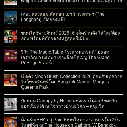
Ralph’s Coffee’ ดีไซน์กล่องรถแคมเปอร์แวนสุดคิวท์
on ฉลองเทศกาลไหว้พระจันทร์ด้วย ‘ขนมไหว้พระจันทร์ Ralph’s C
No Comments
เดอะ แลงแฮม คัสตอม เฮาส์ กรุงเทพฯ (The
Langham) เปิดจองแล้ว
on เดอะ แลงแฮม คัสตอม เฮาส์ กรุงเทพฯ (The Langham) เปิดจอ
No Comments
ขนมไหว้พระจันทร์ 2026 เจ้าเด็ดร้านดัง ไส้ใหม่ต้อง
ลอง พร้อมพิกัดกล่องหรูสุดพรีเมียม
on ขนมไหว้พระจันทร์ 2026 เจ้าเด็ดร้านดัง ไส้ใหม่ต้องลอง พร้อมพ
No Comments
รีวิว The Magic Table โรงแรมแกรนด์ ไฮแอท
เอราวัณ กรุงเทพฯ เจาะลึกเซ็ตเมนู The Grand
Prestige 5 คอร์ส
on รีวิว The Magic Table โรงแรมแกรนด์ ไฮแอท เอราวัณ กรุงเทพ
No Comments
เปิดตัว Moon Blush Collection 2026 ต้อนรับเทศกาล
ไหว้พระจันทร์โดย Bangkok Marriott Marquis
Queen’s Park
on เปิดตัว Moon Blush Collection 2026 ต้อนรับเทศกาลไหว้พระจ
No Comments
ปักหมุด Canopy by Hilton แห่งแรกในเอเชียตะวัน
ออกเฉียงใต้ ณ ใจกลางย่านอโศก – สุขุมวิท
on ปักหมุด Canopy by Hilton แห่งแรกในเอเชียตะวันออกเฉียงใต
No Comments
ต้อนรับเชฟบัว สู่ Paii กับบทใหม่ของอาหารโมเดิร์น
ไทยซีฟู้ด ณ The House on Sathorn, W Bangkok