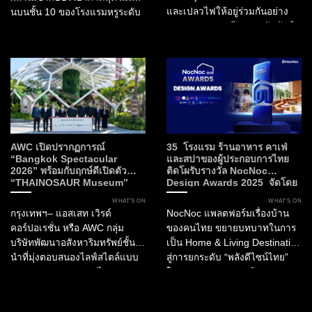
และเปลวไฟให้อยู่ร่วมกันอย่าง
นบนชั้น 10 ของโรงแรมหรูระดับ
สมดุล Fleur สะท้อนสายสัมพันธ์
Curio Collection by Hilton
ของวัฒนธรรมไทยกับพืชพรรณ
ท่ามกลางทัศนียภาพอันงดงาม
พิธีกรรม และงานหัตถศิลป์ ขณะที่
ของกรุงเทพมหานคร นี่คือการก
Flame ถ่ายทอดพลัง...
ลับมาอย่างยิ่งใหญ่ของ The
Matcha Party 2.0 ที่...
AWC เปิดปรากฏการณ์
35 โรงแรม ร้านอาหาร คาเฟ่
“Bangkok Spectacular
และสปาของผู้ประกอบการไทย
2026” พร้อมกับฤกษ์ดีเปิดตัว
ติดโผรับรางวัล NocNoc
“THAINOSAUR Museum”
Design Awards 2025 จัดโดย
เพื่อมอบประสบการณ์ใหม่แห่ง
NocNoc และบิ๊กภาครัฐ ผลักดัน
WHAT’S ON
WHAT’S ON
ศิลปะ วัฒนธรรม และการเรียนรู้สู่
“พลังดีไซน์” สร้างมูลค่าให้
กรุงเทพฯ– แอสเสท เวิรด์
NocNoc แพลตฟอร์มเรื่องบ้าน
กรุงเทพฯ
อุตสาหกรรมการบริการและการ
คอร์ปอเรชั่น หรือ AWC กลุ่ม
ของคนไทย ขยายบทบาทในการ
ท่องเที่ยวไทย
บริษัทพัฒนาอสังหาริมทรัพย์ชั้น
เป็น Home & Living Destination
นำที่มุ่งตอบสนองไลฟ์สไตล์แบบ
สู่การยกระดับ “พลังดีไซน์ไทย”
ครบวงจรของประเทศไทย
ในอุตสาหกรรมการบริการ และ
ประกาศเปิดตัว “Bangkok
การท่องเที่ยว ผ่านการมอบรางวัล
Spectacular 2026” ณ เอเชียทีค
“NocNoc Awards 2025”...