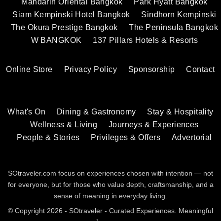
Mandarin Oriental Bangkok
Park Hyatt Bangkok
Siam Kempinski Hotel Bangkok
Sindhorn Kempinski
The Okura Prestige Bangkok
The Peninsula Bangkok
W BANGKOK
137 Pillars Hotels & Resorts
Online Store
Privacy Policy
Sponsorship
Contact
What's On
Dining & Gastronomy
Stay & Hospitality
Wellness & Living
Journeys & Experiences
People & Stories
Privileges & Offers
Advertorial
SOtraveler.com focus on experiences chosen with intention — not
for everyone, but for those who value depth, craftsmanship, and a
sense of meaning in everyday living.
© Copyright 2026 - SOtraveler - Curated Experiences. Meaningful