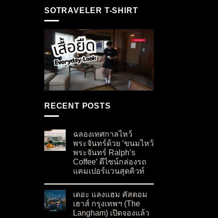
SOTRAVELER T-SHIRT
RECENT POSTS
ฉลองเทศกาลไหว้
พระจันทร์ด้วย ‘ขนมไหว้
พระจันทร์ Ralph’s
Coffee’ ดีไซน์กล่องรถ
แคมเปอร์แวนสุดคิวท์
on ฉลองเทศกาลไหว้พระจันทร์ด้วย ‘ขนมไหว้พระจั
No Comments
เดอะ แลงแฮม คัสตอม
เฮาส์ กรุงเทพฯ (The
Langham) เปิดจองแล้ว