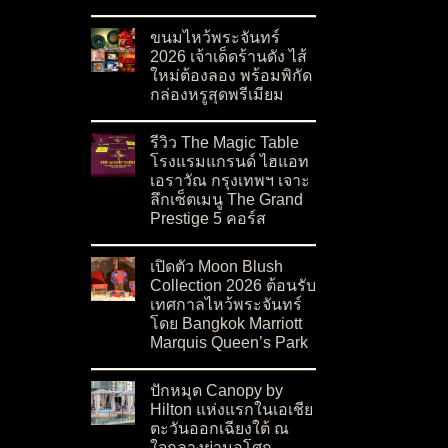
on เดอะ แลงแฮม คัสตอม เฮาส์ กรุงเทพฯ (The L
No Comments
ขนมไหว้พระจันทร์
2026 เจ้าเด็ดร้านดัง ไส้
ใหม่ต้องลอง พร้อมพิกัด
กล่องหรูสุดพรีเมียม
on ขนมไหว้พระจันทร์ 2026 เจ้าเด็ดร้านดัง ไส้ให
No Comments
รีวิว The Magic Table
โรงแรมแกรนด์ ไฮแอท
เอราวัณ กรุงเทพฯ เจาะ
ลึกเซ็ตเมนู The Grand
Prestige 5 คอร์ส
on รีวิว The Magic Table โรงแรมแกรนด์ ไฮแอท 
No Comments
เปิดตัว Moon Blush
Collection 2026 ต้อนรับ
เทศกาลไหว้พระจันทร์
โดย Bangkok Marriott
Marquis Queen’s Park
on เปิดตัว Moon Blush Collection 2026 ต้อนรั
No Comments
ปักหมุด Canopy by
Hilton แห่งแรกในเอเชีย
ตะวันออกเฉียงใต้ ณ
ใจกลางย่านอโศก –