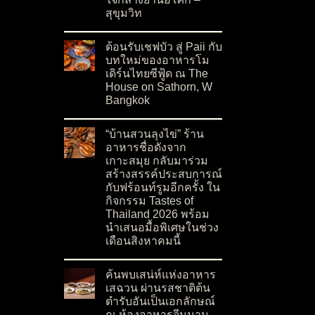
สุขุมวิท
on ปักหมุด Canopy by Hilton แห่งแรกในเอเชียต
No Comments
ต้อนรับเชฟบัว สู่ Paii กับ
บทใหม่ของอาหารโม
เดิร์นไทยซีฟู้ด ณ The
House on Sathorn, W
Bangkok
on ต้อนรับเชฟบัว สู่ Paii กับบทใหม่ของอาหารโ
No Comments
“บ้านสวนลุงไข่” ร้าน
อาหารชื่อดังจาก
เกาะสมุย กลับมาร่วม
สร้างสรรค์ประสบการณ์
กับฟร้อนท์รูมอีกครั้ง ใน
กิจกรรม Tastes of
Thailand 2026 พร้อม
นำเสนอมื้อพิเศษในช่วง
เดือนสิงหาคมนี้
on “บ้านสวนลุงไข่” ร้านอาหารชื่อดังจากเกาะสมุ
No Comments
ค้นพบเสน่ห์แห่งอาหาร
เสฉวน ผ่านรสชาติต้น
ตำรับอันเป็นเอกลักษณ์
ณ ห้องอาหารจีนมาน