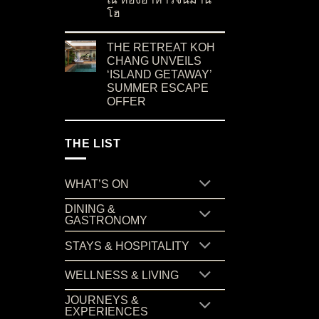
โฮ
on ค้นพบเสน่ห์แห่งอาหารเสฉวน ผ่านรสชาติต้น
No Comments
THE RETREAT KOH
CHANG UNVEILS
‘ISLAND GETAWAY’
SUMMER ESCAPE
OFFER
on THE RETREAT KOH CHANG UNVEILS ‘I
No Comments
THE LIST
WHAT’S ON
DINING &
GASTRONOMY
STAYS & HOSPITALITY
WELLNESS & LIVING
JOURNEYS &
EXPERIENCES