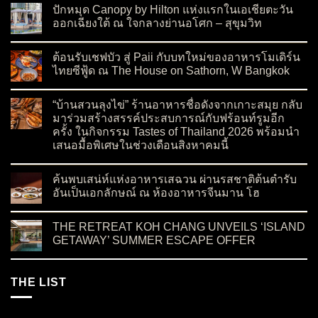
ปักหมุด Canopy by Hilton แห่งแรกในเอเชียตะวัน
ออกเฉียงใต้ ณ ใจกลางย่านอโศก – สุขุมวิท
on ปักหมุด Canopy by Hilton แห่งแรกในเอเชียตะวันออกเฉียงใต
No Comments
ต้อนรับเชฟบัว สู่ Paii กับบทใหม่ของอาหารโมเดิร์น
ไทยซีฟู้ด ณ The House on Sathorn, W Bangkok
on ต้อนรับเชฟบัว สู่ Paii กับบทใหม่ของอาหารโมเดิร์นไทยซีฟู้
No Comments
“บ้านสวนลุงไข่” ร้านอาหารชื่อดังจากเกาะสมุย กลับ
มาร่วมสร้างสรรค์ประสบการณ์กับฟร้อนท์รูมอีก
ครั้ง ในกิจกรรม Tastes of Thailand 2026 พร้อมนำ
เสนอมื้อพิเศษในช่วงเดือนสิงหาคมนี้
on “บ้านสวนลุงไข่” ร้านอาหารชื่อดังจากเกาะสมุย กลับมาร่วมสร
No Comments
ค้นพบเสน่ห์แห่งอาหารเสฉวน ผ่านรสชาติต้นตำรับ
อันเป็นเอกลักษณ์ ณ ห้องอาหารจีนมาน โฮ
on ค้นพบเสน่ห์แห่งอาหารเสฉวน ผ่านรสชาติต้นตำรับอันเป็นเอ
No Comments
THE RETREAT KOH CHANG UNVEILS ‘ISLAND
GETAWAY’ SUMMER ESCAPE OFFER
on THE RETREAT KOH CHANG UNVEILS ‘ISLAND GETAWA
No Comments
THE LIST