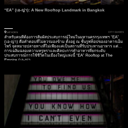
“EA” (เอ-ญ่า): A New Rooftop Landmark in Bangkok
CITY GUIDES
SATHORN
สำหรับคนที่ต้องการสัมผัสประสบการณ์ใหม่ในมหานครกรุงเทพฯ “EA”
(เอ-ญ่า) คือคำตอบที่ไม่ควรมองข้าม ตั้งอยู่ ณ ชั้นรูฟท็อปของอาคารเอ็ม
ไพร์ จุดหมายปลายทางที่ไม่เพียงแค่เป็นสถานที่รับประทานอาหาร แต่คือ
การเฉลิมฉลองความหรูหราและศิลปะการทำอาหารที่ยกระดับ
ประสบการณ์การใช้ชีวิตในเมืองใหญ่แห่งนี้ “EA” Rooftop at The
Empire (เอ-ญ่า...