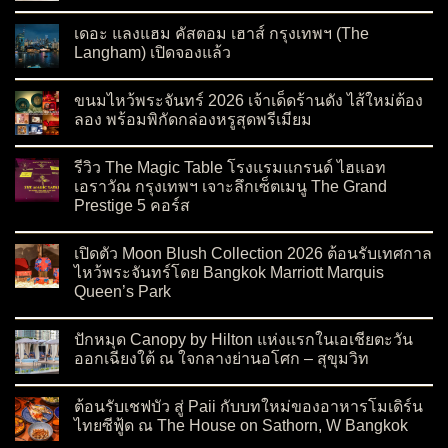
on ฉลองเทศกาลไหว้พระจันทร์ด้วย ‘ขนมไหว้พระจันทร์ Ralph’s C
No Comments
เดอะ แลงแฮม คัสตอม เฮาส์ กรุงเทพฯ (The
Langham) เปิดจองแล้ว
on เดอะ แลงแฮม คัสตอม เฮาส์ กรุงเทพฯ (The Langham) เปิดจอ
No Comments
ขนมไหว้พระจันทร์ 2026 เจ้าเด็ดร้านดัง ไส้ใหม่ต้อง
ลอง พร้อมพิกัดกล่องหรูสุดพรีเมียม
on ขนมไหว้พระจันทร์ 2026 เจ้าเด็ดร้านดัง ไส้ใหม่ต้องลอง พร้อมพ
No Comments
รีวิว The Magic Table โรงแรมแกรนด์ ไฮแอท
เอราวัณ กรุงเทพฯ เจาะลึกเซ็ตเมนู The Grand
Prestige 5 คอร์ส
on รีวิว The Magic Table โรงแรมแกรนด์ ไฮแอท เอราวัณ กรุงเทพ
No Comments
เปิดตัว Moon Blush Collection 2026 ต้อนรับเทศกาล
ไหว้พระจันทร์โดย Bangkok Marriott Marquis
Queen’s Park
on เปิดตัว Moon Blush Collection 2026 ต้อนรับเทศกาลไหว้พระจ
No Comments
ปักหมุด Canopy by Hilton แห่งแรกในเอเชียตะวัน
ออกเฉียงใต้ ณ ใจกลางย่านอโศก – สุขุมวิท
on ปักหมุด Canopy by Hilton แห่งแรกในเอเชียตะวันออกเฉียงใต
No Comments
ต้อนรับเชฟบัว สู่ Paii กับบทใหม่ของอาหารโมเดิร์น
ไทยซีฟู้ด ณ The House on Sathorn, W Bangkok
on ต้อนรับเชฟบัว สู่ Paii กับบทใหม่ของอาหารโมเดิร์นไทยซีฟู้
No Comments