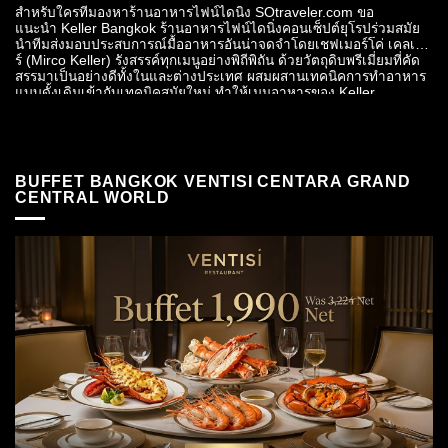
สำหรับใครที่มองหาร้านอาหารไฟน์ไดนิ่ง SOtraveler.com ขอ
แนะนำ Keller Bangkok ร้านอาหารไฟน์ไดนิ่งคอนเซ็ปต์ยุโรปร่วมสมัย
นำทีมส่งมอบประสบการณ์มื้ออาหารอันน่าจดจำโดยเชฟเมอร์โค่ เคลเลอ
ร์ (Mirco Keller) รังสรรค์ทุกเมนูอย่างพิถีพิถัน ด้วยวัตถุดิบพรีเมี่ยมที่คัด
สรรมาเป็นอย่างดีทั้งในและต่างประเทศ ผสมผสานเทคนิคการทําอาหาร
แบบดั้งเดิมเข้ากับเทคนิคสมัยใหม่ ทำให้เมนูอาหารของ Keller
Bangkok...
BUFFET BANGKOK VENTISI CENTARA GRAND
CENTRAL WORLD