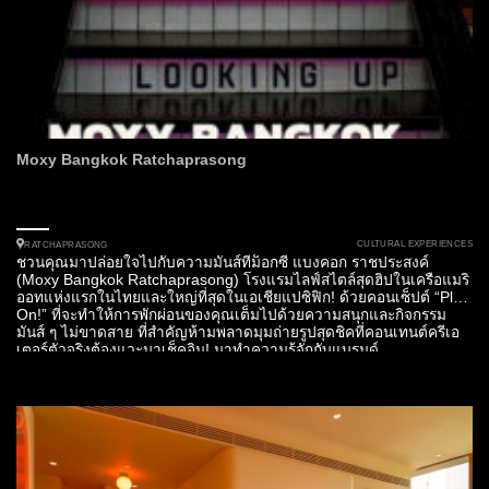
Moxy Bangkok Ratchaprasong
CULTURAL EXPERIENCES
RATCHAPRASONG
ชวนคุณมาปล่อยใจไปกับความมันส์ที่ม็อกซี่ แบงคอก ราชประสงค์
(Moxy Bangkok Ratchaprasong) โรงแรมไลฟ์สไตล์สุดฮิปในเครือแมริ
ออทแห่งแรกในไทยและใหญ่ที่สุดในเอเชียแปซิฟิก! ด้วยคอนเซ็ปต์ “Play
On!” ที่จะทำให้การพักผ่อนของคุณเต็มไปด้วยความสนุกและกิจกรรม
มันส์ ๆ ไม่ขาดสาย ที่สำคัญห้ามพลาดมุมถ่ายรูปสุดชิคที่คอนเทนต์ครีเอ
เตอร์ตัวจริงต้องแวะมาเช็คอิน! มาทำความรู้จักกับแบรนด์...