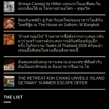
ปักหมุด Canopy by Hilton แห่งแรกในเอเชียตะวัน
ออกเฉียงใต้ ณ ใจกลางย่านอโศก – สุขุมวิท
on ปักหมุด Canopy by Hilton แห่งแรกในเอเชียตะวันออกเฉียงใต
No Comments
ต้อนรับเชฟบัว สู่ Paii กับบทใหม่ของอาหารโมเดิร์น
ไทยซีฟู้ด ณ The House on Sathorn, W Bangkok
on ต้อนรับเชฟบัว สู่ Paii กับบทใหม่ของอาหารโมเดิร์นไทยซีฟู้
No Comments
“บ้านสวนลุงไข่” ร้านอาหารชื่อดังจากเกาะสมุย กลับ
มาร่วมสร้างสรรค์ประสบการณ์กับฟร้อนท์รูมอีก
ครั้ง ในกิจกรรม Tastes of Thailand 2026 พร้อมนำ
เสนอมื้อพิเศษในช่วงเดือนสิงหาคมนี้
on “บ้านสวนลุงไข่” ร้านอาหารชื่อดังจากเกาะสมุย กลับมาร่วมสร
No Comments
ค้นพบเสน่ห์แห่งอาหารเสฉวน ผ่านรสชาติต้นตำรับ
อันเป็นเอกลักษณ์ ณ ห้องอาหารจีนมาน โฮ
on ค้นพบเสน่ห์แห่งอาหารเสฉวน ผ่านรสชาติต้นตำรับอันเป็นเอ
No Comments
THE RETREAT KOH CHANG UNVEILS ‘ISLAND
GETAWAY’ SUMMER ESCAPE OFFER
on THE RETREAT KOH CHANG UNVEILS ‘ISLAND GETAWA
No Comments
THE LIST