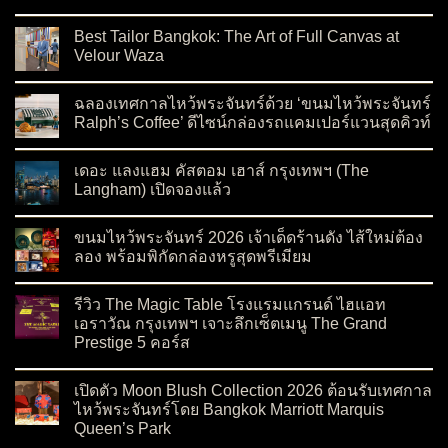
on สัมผัสความสง่างามต้อนรับเทศกาลไหว้พระจันทร์ 2026 กับ Ev
No Comments
Best Tailor Bangkok: The Art of Full Canvas at
Velour Waza
on Best Tailor Bangkok: The Art of Full Canvas at Velour Waza
No Comments
ฉลองเทศกาลไหว้พระจันทร์ด้วย ‘ขนมไหว้พระจันทร์
Ralph’s Coffee’ ดีไซน์กล่องรถแคมเปอร์แวนสุดคิวท์
on ฉลองเทศกาลไหว้พระจันทร์ด้วย ‘ขนมไหว้พระจันทร์ Ralph’s C
No Comments
เดอะ แลงแฮม คัสตอม เฮาส์ กรุงเทพฯ (The
Langham) เปิดจองแล้ว
on เดอะ แลงแฮม คัสตอม เฮาส์ กรุงเทพฯ (The Langham) เปิดจอ
No Comments
ขนมไหว้พระจันทร์ 2026 เจ้าเด็ดร้านดัง ไส้ใหม่ต้อง
ลอง พร้อมพิกัดกล่องหรูสุดพรีเมียม
on ขนมไหว้พระจันทร์ 2026 เจ้าเด็ดร้านดัง ไส้ใหม่ต้องลอง พร้อมพ
No Comments
รีวิว The Magic Table โรงแรมแกรนด์ ไฮแอท
เอราวัณ กรุงเทพฯ เจาะลึกเซ็ตเมนู The Grand
Prestige 5 คอร์ส
on รีวิว The Magic Table โรงแรมแกรนด์ ไฮแอท เอราวัณ กรุงเทพ
No Comments
เปิดตัว Moon Blush Collection 2026 ต้อนรับเทศกาล
ไหว้พระจันทร์โดย Bangkok Marriott Marquis
Queen’s Park