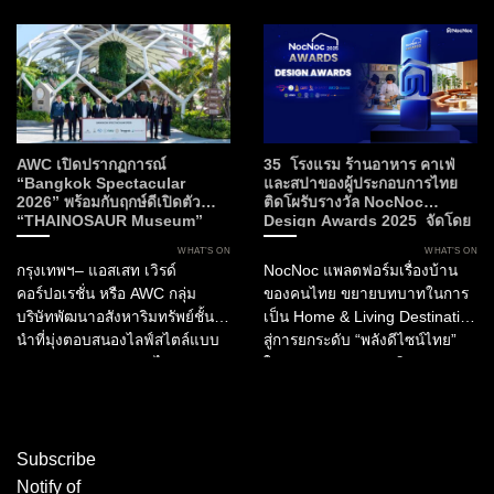
พิธีกรรม และงานหัตถศิลป์ ขณะที่
ของกรุงเทพมหานคร นี่คือการก
Flame ถ่ายทอดพลัง...
ลับมาอย่างยิ่งใหญ่ของ The
Matcha Party 2.0 ที่...
AWC เปิดปรากฏการณ์
35 โรงแรม ร้านอาหาร คาเฟ่
“Bangkok Spectacular
และสปาของผู้ประกอบการไทย
2026” พร้อมกับฤกษ์ดีเปิดตัว
ติดโผรับรางวัล NocNoc
“THAINOSAUR Museum”
Design Awards 2025 จัดโดย
เพื่อมอบประสบการณ์ใหม่แห่ง
NocNoc และบิ๊กภาครัฐ ผลักดัน
WHAT’S ON
WHAT’S ON
ศิลปะ วัฒนธรรม และการเรียนรู้สู่
“พลังดีไซน์” สร้างมูลค่าให้
กรุงเทพฯ– แอสเสท เวิรด์
NocNoc แพลตฟอร์มเรื่องบ้าน
กรุงเทพฯ
อุตสาหกรรมการบริการและการ
คอร์ปอเรชั่น หรือ AWC กลุ่ม
ของคนไทย ขยายบทบาทในการ
ท่องเที่ยวไทย
บริษัทพัฒนาอสังหาริมทรัพย์ชั้น
เป็น Home & Living Destination
นำที่มุ่งตอบสนองไลฟ์สไตล์แบบ
สู่การยกระดับ “พลังดีไซน์ไทย”
ครบวงจรของประเทศไทย
ในอุตสาหกรรมการบริการ และ
ประกาศเปิดตัว “Bangkok
การท่องเที่ยว ผ่านการมอบรางวัล
Spectacular 2026” ณ เอเชียทีค
“NocNoc Awards 2025”...
เดอะ ริเวอร์ฟร้อนท์...
Subscribe
Notify of