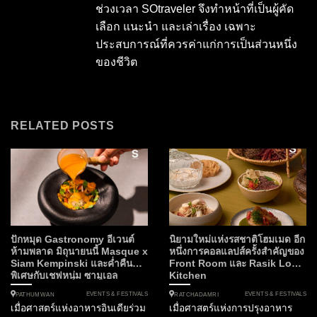
ช่วงเวลา SOtraveler จึงทำหน้าที่เป็นผู้คัด
เลือก แนะนำ และเล่าเรื่อง เฉพาะ
ประสบการณ์ที่ควรค่าแก่การเป็นส่วนหนึ่ง
ของชีวิต
RELATED POSTS
ปักหมุด Gastronomy อีเวนต์
นิยามใหม่แห่งรสชาติโฮมเมด อีก
ห้ามพลาด มิถุนายนนี้ Masque x
หนึ่งการคอลแลปส์ครั้งสำคัญของ
Siam Kempinski และค่ำคืน
Front Room และ Rasik Local
พิเศษกับเชฟหนุ่ม ซามูเอล
Kitchen
EVENTS & FESTIVALS
EVENTS & FESTIVALS
PATHUMWAN
RATCHADAMRI
เมื่อศาสตร์แห่งอาหารอินเดียร่วม
เมื่อศาสตร์แห่งการปรุงอาหาร