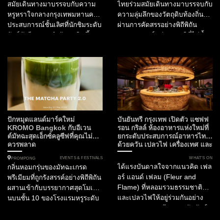
สมัยเดินทางมาบรรจบกับความ
ไทยร่วมสมัยเดินทางมาบรรจบกับ
หรูหราใจกลางกรุงเทพมหานคร
ความลุ่มลึกของวัตถุดิบท้องถิ่นที่
ประสบการณ์ชั้นเลิศที่นักชิมระดับ
ผ่านการคัดสรรอย่างพิถีพิถัน
ลักซ์ชัวรีรอคอยกำลังจะเกิดขึ้น
ประสบการณ์แห่งรสชาติที่ไม่ซ้ำ
ในฐานะกองบรรณาธิการ
ใครจึงเริ่มต้นขึ้น ณ ใจกลาง
SOtraveler เรามีความยินดีที่จะ
กรุงเทพมหานคร สำหรับไฟน์ได
นำเสนอการร่วมมือครั้งสำคัญที่
นิ่งเลิฟเวอร์ที่กำลังมองหา
กำลังจะเปลี่ยนค่ำคืนต้นเดือน
ประสบการณ์อาหารไทยที่ก้าว
มิถุนายนนี้ให้เป็นมื้ออาหารที่น่า
ข้ามขีดจำกัดเดิมๆ ห้ามพลาด
จดจำที่สุดแห่งปี โรงแรมสยาม
ความร่วมมือครั้งสำคัญใน
เคมปินสกี้ กรุงเทพฯ เตรียมเปิด
กิจกรรม Tastes of Thailand
ประตูต้อนรับ “Masque” ห้อง
2026 เมื่อ ห้องอาหารไทย
ปักหมุดแลนด์มาร์คใหม่
บันยันทรี กรุงเทพ เปิดตัว แซฟฟ
อาหารอันดับ 1 ของประเทศ
ฟร้อนท์รูม (Front Room)...
KROMO Bangkok กับอีเวน
รอน กริลล์ ห้องอาหารแห่งใหม่ที่
ต์มัทฉะสุดเอ็กซ์คลูซีฟที่คุณไม่
ยกระดับประสบการณ์อาหารไทย
อินเดีย และอันดับ 15 ของ
ควรพลาด
ด้วยควัน เปลวไฟ เครื่องเทศ และ
เอเชีย...
ความยั่งยืน
EVENTS & FESTIVALS
WHAT’S ON
PROMPONG
ได้แรงบันดาลใจจากแนวคิด เฟล
กลิ่นหอมกรุ่นของมัทฉะเกรด
อร์ แอนด์ เฟลม (Fleur and
พรีเมียมที่ถูกรังสรรค์อย่างพิถีพิถัน
Flame) ที่หลอมรวมธรรมชาติ
ผสานเข้ากับบรรยากาศสุดโมเดิร์
และเปลวไฟให้อยู่ร่วมกันอย่าง
นบนชั้น 10 ของโรงแรมหรูระดับ
สมดุล Fleur สะท้อนสายสัมพันธ์
Curio Collection by Hilton
ของวัฒนธรรมไทยกับพืชพรรณ
ท่ามกลางทัศนียภาพอันงดงาม