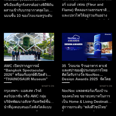
อร์ แอนด์ เฟลม (Fleur and
พรีเมียมที่ถูกรังสรรค์อย่างพิถีพิถัน
Flame) ที่หลอมรวมธรรมชาติ
ผสานเข้ากับบรรยากาศสุดโมเดิร์
และเปลวไฟให้อยู่ร่วมกันอย่าง
นบนชั้น 10 ของโรงแรมหรูระดับ
สมดุล Fleur สะท้อนสายสัมพันธ์
Curio Collection by Hilton
ของวัฒนธรรมไทยกับพืชพรรณ
ท่ามกลางทัศนียภาพอันงดงาม
พิธีกรรม และงานหัตถศิลป์ ขณะที่
ของกรุงเทพมหานคร นี่คือการก
Flame ถ่ายทอดพลัง...
ลับมาอย่างยิ่งใหญ่ของ The
Matcha Party 2.0 ที่...
AWC เปิดปรากฏการณ์
35 โรงแรม ร้านอาหาร คาเฟ่
“Bangkok Spectacular
และสปาของผู้ประกอบการไทย
2026” พร้อมกับฤกษ์ดีเปิดตัว
ติดโผรับรางวัล NocNoc
“THAINOSAUR Museum”
Design Awards 2025 จัดโดย
เพื่อมอบประสบการณ์ใหม่แห่ง
NocNoc และบิ๊กภาครัฐ ผลักดัน
WHAT’S ON
WHAT’S ON
ศิลปะ วัฒนธรรม และการเรียนรู้สู่
“พลังดีไซน์” สร้างมูลค่าให้
กรุงเทพฯ– แอสเสท เวิรด์
NocNoc แพลตฟอร์มเรื่องบ้าน
กรุงเทพฯ
อุตสาหกรรมการบริการและการ
คอร์ปอเรชั่น หรือ AWC กลุ่ม
ของคนไทย ขยายบทบาทในการ
ท่องเที่ยวไทย
บริษัทพัฒนาอสังหาริมทรัพย์ชั้น
เป็น Home & Living Destination
นำที่มุ่งตอบสนองไลฟ์สไตล์แบบ
สู่การยกระดับ “พลังดีไซน์ไทย”
ครบวงจรของประเทศไทย
ในอุตสาหกรรมการบริการ และ