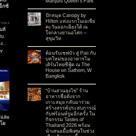
Marquis Queen’s Park
็กซ์
on เปิดตัว Moon Blush Collection 2026 ต้อนรั
No Comments
ปักหมุด Canopy by
Hilton แห่งแรกในเอเชีย
TIVALS
ตะวันออกเฉียงใต้ ณ
ที่
ใจกลางย่านอโศก –
ับ
สุขุมวิท
อง
on ปักหมุด Canopy by Hilton แห่งแรกในเอเชียต
No Comments
by
ต้อนรับเชฟบัว สู่ Paii กับ
ม
บทใหม่ของอาหารโม
เดิร์นไทยซีฟู้ด ณ The
บมา
House on Sathorn, W
y 2.0
Bangkok
on ต้อนรับเชฟบัว สู่ Paii กับบทใหม่ของอาหารโ
No Comments
“บ้านสวนลุงไข่” ร้าน
อาหารชื่อดังจาก
เกาะสมุย กลับมาร่วม
สร้างสรรค์ประสบการณ์
กับฟร้อนท์รูมอีกครั้ง ใน
 และ
กิจกรรม Tastes of
ดโผ
Thailand 2026 พร้อม
นำเสนอมื้อพิเศษในช่วง