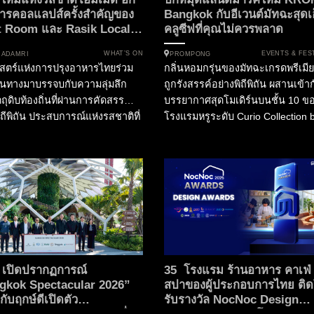
การคอลแลปส์ครั้งสำคัญของ
Bangkok กับอีเวนต์มัทฉะสุดเอ
t Room และ Rasik Local
คลูซีฟที่คุณไม่ควรพลาด
hen
WHAT’S ON
EVENTS & FES
HADAMRI
PROMPONG
าสตร์แห่งการปรุงอาหารไทยร่วม
กลิ่นหอมกรุ่นของมัทฉะเกรดพรีเมียม
ดินทางมาบรรจบกับความลุ่มลึก
ถูกรังสรรค์อย่างพิถีพิถัน ผสานเข้าก
ถุดิบท้องถิ่นที่ผ่านการคัดสรร
บรรยากาศสุดโมเดิร์นบนชั้น 10 ข
ิถีพิถัน ประสบการณ์แห่งรสชาติที่
โรงแรมหรูระดับ Curio Collection 
ใครจึงเริ่มต้นขึ้น ณ ใจกลาง
Hilton ท่ามกลางทัศนียภาพอันงดงา
พมหานคร สำหรับไฟน์ไดนิ่งเลิฟ
ของกรุงเทพมหานคร นี่คือการกลั
ที่กำลังมองหาประสบการณ์อาหาร
อย่างยิ่งใหญ่ของ The Matcha Part
ก้าวข้ามขีดจำกัดเดิมๆ ห้ามพลาด
ที่...
่วมมือครั้งสำคัญในกิจกรรม
 of Thailand 2026 เมื่อ ห้อง
ทย ฟร้อนท์รูม (Front Room)...
เปิดปรากฏการณ์
35 โรงแรม ร้านอาหาร คาเฟ่
gkok Spectacular 2026”
สปาของผู้ประกอบการไทย ติ
กับฤกษ์ดีเปิดตัว
รับรางวัล NocNoc Design