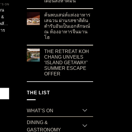
Noc
เดือนสิงหาคมนี้
’S ON
on “บ้านสวนลุงไข่” ร้านอาหารชื่อดังจากเกาะสมุ
No Comments
คน
กรรม
ค้นพบเสน่ห์แห่งอาหาร
 &
ทย
เสฉวน ผ่านรสชาติต้น
พลัง
ตำรับอันเป็นเอกลักษณ์
การ
ณ ห้องอาหารจีนมาน
โฮ
วัล
on ค้นพบเสน่ห์แห่งอาหารเสฉวน ผ่านรสชาติต้น
No Comments
THE RETREAT KOH
CHANG UNVEILS
‘ISLAND GETAWAY’
SUMMER ESCAPE
OFFER
on THE RETREAT KOH CHANG UNVEILS ‘I
No Comments
THE LIST
WHAT’S ON
DINING &
GASTRONOMY