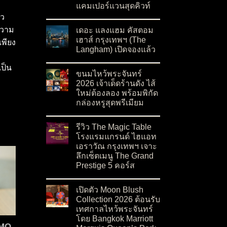
แคมเปอร์แวนสุดคิวท์
on ฉลองเทศกาลไหว้พระจันทร์ด้วย ‘ขนมไหว้พระจั
าว
No Comments
ความ
เดอะ แลงแฮม คัสตอม
เฮาส์ กรุงเทพฯ (The
เพียง
Langham) เปิดจองแล้ว
on เดอะ แลงแฮม คัสตอม เฮาส์ กรุงเทพฯ (The L
No Comments
เป็น
ขนมไหว้พระจันทร์
2026 เจ้าเด็ดร้านดัง ไส้
ใหม่ต้องลอง พร้อมพิกัด
กล่องหรูสุดพรีเมียม
on ขนมไหว้พระจันทร์ 2026 เจ้าเด็ดร้านดัง ไส้ให
No Comments
รีวิว The Magic Table
โรงแรมแกรนด์ ไฮแอท
เอราวัณ กรุงเทพฯ เจาะ
ลึกเซ็ตเมนู The Grand
Prestige 5 คอร์ส
on รีวิว The Magic Table โรงแรมแกรนด์ ไฮแอท 
No Comments
เปิดตัว Moon Blush
Collection 2026 ต้อนรับ
เทศกาลไหว้พระจันทร์
โดย Bangkok Marriott
OMO