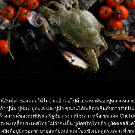
าห์อันมีค่าของคุณ ให้ไม่จำเจอีกต่อไปด้วยรสชาติของปูหลากหลา
สก้า ปูนิ่ม ปูหิมะ ปูทะเล และปูม้า คุณจะได้เพลิดเพลินกับการรับป
้างสรรค์ของเชฟประเสริฐชัย ตรงวานิชนาม หรือเชฟแจ็ค Chef d
ระทะเหล็กประเทศไทย ไม่ว่าจะเป็น ปูผัดพริกไทยดำ ปูผัดซอสสิงค
งยิ่งคือปูผัดซอสซาบายอนกับเหล้าแม่โขง ซึ่งเป็นสูตรเฉพาะที่เชฟ