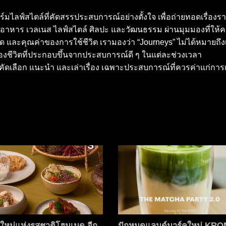
มไลฟ์สไตล์ที่คัดสรรประสบการณ์อย่างตั้งใจ เพื่อถ่ายทอดเรื่องร
อาหาร เวลเนส ไลฟ์สไตล์ ศิลปะ และวัฒนธรรม ผ่านมุมมองที่ให้
 และคุณค่าของการใช้ชีวิต เรามองว่า “Journeys” ไม่ได้หมายถึง
องชีวิตที่ประกอบขึ้นจากประสบการณ์ดี ๆ ในแต่ละช่วงเวลา
ผู้คัดเลือก แนะนำ และเล่าเรื่อง เฉพาะประสบการณ์ที่ควรค่าแก่การ
ใหม่แห่งรสชาติโฮมเมด อีก
ปักหมุดแลนด์มาร์คใหม่ KR