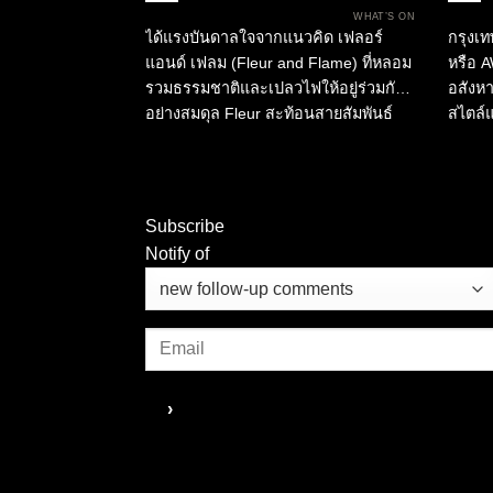
ด้วยควัน เปลวไฟ เครื่องเทศ และ
“THA
WHAT’S ON
ความยั่งยืน
มอบป
ได้แรงบันดาลใจจากแนวคิด เฟลอร์
กรุงเท
วัฒนธ
แอนด์ เฟลม (Fleur and Flame) ที่หลอม
หรือ A
กรุงเ
รวมธรรมชาติและเปลวไฟให้อยู่ร่วมกัน
อสังหา
อย่างสมดุล Fleur สะท้อนสายสัมพันธ์
สไตล์
ของวัฒนธรรมไทยกับพืชพรรณ
ประกา
พิธีกรรม และงานหัตถศิลป์ ขณะที่
2026” 
Flame ถ่ายทอดพลัง...
ฟร้อนท์
Subscribe
Notify of