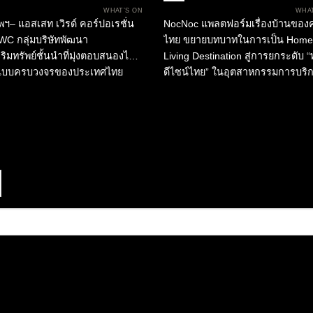
INOSAUR Museum” เพื่อ
Awards 2025 จัดโดย Noc
WHAT’S ON
WHAT
ระสบการณ์ใหม่แห่งศิลปะ
และบิ๊กภาครัฐ ผลักดัน “พลัง
พฯ– แอสเสท เวิรด์ คอร์ปอเรชั่น
NocNoc แพลตฟอร์มเรื่องบ้านของ
รรม และการเรียนรู้สู่
ดีไซน์” สร้างมูลค่าให้อุตสาห
WC กลุ่มบริษัทพัฒนา
ไทย ขยายบทบาทในการเป็น Home
ทพฯ
การบริการและการท่องเที่ยวไ
ริมทรัพย์ชั้นนำที่มุ่งตอบสนองไลฟ์
Living Destination สู่การยกระดับ “
แบบครบวงจรของประเทศไทย
ดีไซน์ไทย” ในอุตสาหกรรมการบริ
ศเปิดตัว “Bangkok Spectacular
และการท่องเที่ยว ผ่านการมอบราง
ณ เอเชียทีค เดอะ ริเวอร์
“NocNoc Awards 2025”...
...