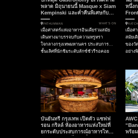
พลาด มิถุนายนนี้ Masque x Siam
หนึ่ง
Kempinski และค่ำคืนพิเศษกับ
Fron
เชฟหนุ่ม ซามูเอล
Kitc
WHAT’S ON
PATHUMWAN
RATC
เมื่อศาสตร์แห่งอาหารอินเดียร่วมสมัย
เมื่อศ
เดินทางมาบรรจบกับความหรูหรา
สมัยเ
ใจกลางกรุงเทพมหานคร ประสบการณ์
ของวัต
ชั้นเลิศที่นักชิมระดับลักซ์ชัวรีรอคอย
อย่างพ
กำลังจะเกิดขึ้น ในฐานะกอง
ไม่ซ้ำ
บรรณาธิการ SOtraveler เรามีความ
กรุงเท
ยินดีที่จะนำเสนอการร่วมมือครั้งสำคัญที่
เวอร์
กำลังจะเปลี่ยนค่ำคืนต้นเดือนมิถุนายนนี้
ไทยที่
ให้เป็นมื้ออาหารที่น่าจดจำที่สุดแห่งปี
ความร
โรงแรมสยามเคมปินสกี้ กรุงเทพฯ
Tastes
เตรียมเปิดประตูต้อนรับ “Masque” ห้อง
อาหารไ
อาหารอันดับ 1 ของประเทศอินเดีย และ
อันดับ 15 ของเอเชีย...
บันยันทรี กรุงเทพ เปิดตัว แซฟฟ
AWC 
รอน กริลล์ ห้องอาหารแห่งใหม่ที่
“Ban
ยกระดับประสบการณ์อาหารไทย
พร้อม