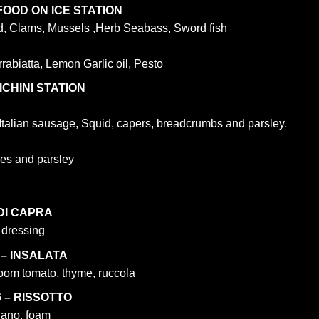
AFOOD ON ICE STATION
, Clams, Mussels ,Herb Seabass, Sword fish
abiatta, Lemon Garlic oil, Pesto
ICHINI STATION
Italian sausage, Squid, capers, breadcrumbs and parsley.
oes and parsley
DI CAPRA
 dressing
8 – INSALATA
oom tomato, thyme, ruccola
16 – RISSOTTO
iano, foam