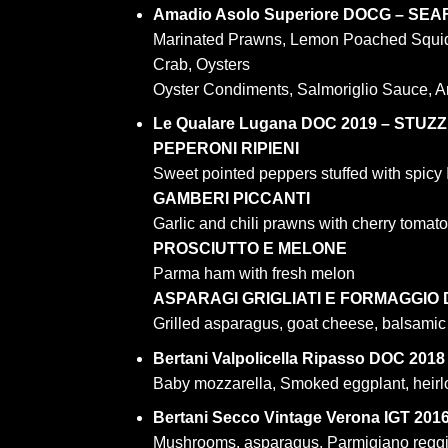
Amadio Asolo Superiore DOCG – SE
Marinated Prawns, Lemon Poached Squid
Crab, Oysters
Oyster Condiments, Salmoriglio Sauce, Arr
Le Qualare Lugana DOC 2019 – STUZZ
PEPERONI RIPIENI
Sweet pointed peppers stuffed with spicy 
GAMBERI PICCANTI
Garlic and chili prawns with cherry tomat
PROSCIUTTO E MELONE
Parma ham with fresh melon
ASPARAGI GRIGLIATI E FORMAGGIO 
Grilled asparagus, goat cheese, balsamic
Bertani Valpolicella Ripasso DOC 201
Baby mozzarella, Smoked eggplant, heirl
Bertani Secco Vintage Verona IGT 20
Mushrooms, asparagus, Parmigiano regg