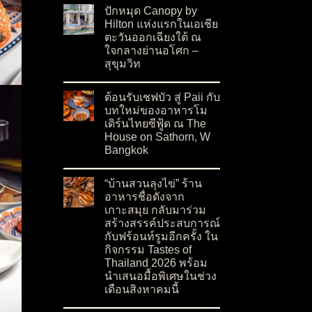
ปักหมุด Canopy by
Hilton แห่งแรกในเอเชีย
ตะวันออกเฉียงใต้ ณ
ใจกลางย่านอโศก –
สุขุมวิท
on ปักหมุด Canopy by Hilton แห่งแรกในเอเชียต
No Comments
ต้อนรับเชฟบัว สู่ Paii กับ
บทใหม่ของอาหารโม
เดิร์นไทยซีฟู้ด ณ The
House on Sathorn, W
Bangkok
on ต้อนรับเชฟบัว สู่ Paii กับบทใหม่ของอาหารโ
No Comments
“บ้านสวนลุงไข่” ร้าน
อาหารชื่อดังจาก
เกาะสมุย กลับมาร่วม
สร้างสรรค์ประสบการณ์
กับฟร้อนท์รูมอีกครั้ง ใน
กิจกรรม Tastes of
Thailand 2026 พร้อม
นำเสนอมื้อพิเศษในช่วง
เดือนสิงหาคมนี้
on “บ้านสวนลุงไข่” ร้านอาหารชื่อดังจากเกาะสมุ
No Comments