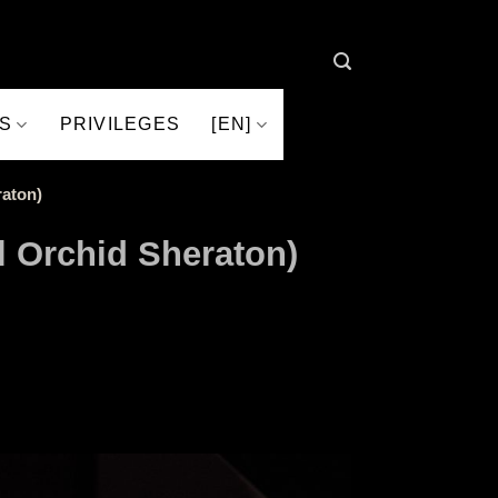
S
PRIVILEGES
[EN]
raton)
l Orchid Sheraton)