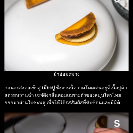
ม้าฮ่อมะม่วง
ก่อนจะส่งต่อเข้าสู่
เมี่ยงปู
ซึ่งจานนี้ความโดดเด่นอยู่ที่เนื้อปูม้า
สดรสหวานฉ่ำ เชฟดึงกลิ่นหอมเฉพาะตัวของสมุนไพรไทย
ออกมาผ่านใบชะพลู เพื่อให้ได้รสสัมผัสที่ซับซ้อนและมีมิติ