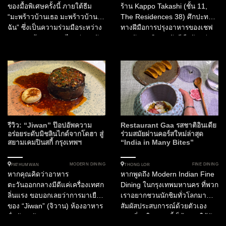
ของมื้อพิเศษครั้งนี้ ภายใต้ธีม
ร้าน Kappo Takashi (ชั้น 11,
“มะพร้าวบ้านเธอ มะพร้าวบ้าน
The Residences 38) ศึกปะทะ
ฉัน” ซึ่งเป็นความร่วมมือระหว่าง
ทางฝีมือการปรุงอาหารของเชฟ
SAKOT ร้านอาหารไทยร่วมสมัย
สองสัญชาติ ประชันฝีมือกันอย่าง
จากกรุงเทพฯ และ Tanya’s ร้าน
เข้มข้นระหว่าง Chef Takashi
อาหารแนว Homemade Eatery
Sasaki ตัวแทนจากสาย
จากหัวหิน...
Japanese...
รีวิว: “Jiwan” ป๊อปอัพความ
Restaurant Gaa รสชาติอินเดีย
อร่อยระดับมิชลินไกด์จากโดฮา สู่
ร่วมสมัยผ่านคอร์สใหม่ล่าสุด
สยามเคมปินสกี้ กรุงเทพฯ
“India in Many Bites”
MODERN DINING
FINE DINING
PATHUMWAN
THONG LOR
หากคุณคิดว่าอาหาร
หากพูดถึง Modern Indian Fine
ตะวันออกกลางมีดีแค่เครื่องเทศก
Dining ในกรุงเทพมหานคร ที่พวก
ลิ่นแรง ขอบอกเลยว่าการมาเยือน
เราอยากชวนนักชิมทั่วโลกมา
ของ “Jiwan” (จิวาน) ห้องอาหาร
สัมผัสประสบการณ์ด้วยตัวเอง
ชื่อดังระดับ Michelin Guide
มากที่สุดในเวลานี้ ก็ต้องยกให้กับ