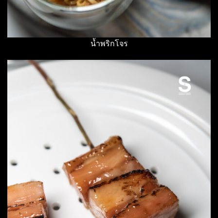
น้ำพริกโจร