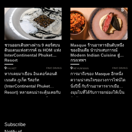
Recommended จากกาตาร์ ใน
Restaurant Gaa ของ เชฟการิ
ครั้งนี้ จะเปลี่ยนความคิดของคุณ
มา อโรรา (Chef Garima...
ไปตลอดกาล เพราะนี่คือการผสม
ผสานระหว่างมรดกทาง
วัฒนธรรมอาหรับ และเทคนิคการ
ปรุงชั้นสูงภายใต้ปรัชญาของ
ไอคอนระดับโลกอย่าง อลัง ดู
คาส...
ชวนออกเดินทางผ่าน 9 คอร์สบน
Masque ร้านอาหารอันดับหนึ่ง
ดินแดนแห่งสวรรค์ ณ HOM แห่ง
ของอินเดีย นำประสบการณ์
InterContinental Phuket
Modern Indian Cuisine สู่
Resort
กรุงเทพฯ
FINE DINING
FINE DINING
PHUKET
PATHUMWAN
หากเคยมาเยือน อินเตอร์คอนติ
การมาถึงของ Masque อีกหนึ่ง
เนนตัล ภูเก็ต รีสอร์ท
ความน่าสนใจของวงการไฟน์ได
(InterContinental Phuket
นิ่งปีนี้ กับร้านอาหารจากเมือ
Resort) หลายคนน่าจะคุ้นเคยกับ
งมุมไบที่ได้รับการยกย่องให้เป็น
Sawan Pavilion อาคารสีขาว
อันดับ 1 ของ India’s Best
โดดเด่นที่ตั้งอยู่บนเนินเขาภายใน
Restaurant และติดอันดับ 15
รีสอร์ท พื้นที่แห่งนี้ได้รับแรง
ของ Asia’s 50 Best...
บันดาลใจจากแนวคิดไตรภูมิ
พระร่วง ซึ่งแบ่งโลกออกเป็น
Subscribe
สวรรค์ โลกมนุษย์ และโลก
Notify of