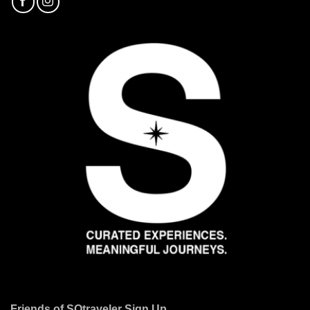
Friends of SOtraveler Sign Up