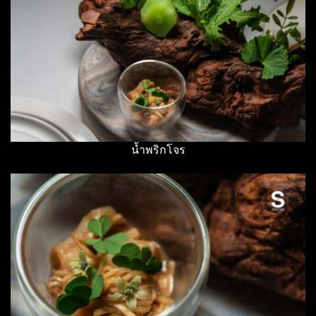
น้ำพริกโจร