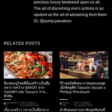
precious luxury bestowed upon us all.
The art of discerning one's actions is as
opulent as the art of abstaining from them.
IG: @pump.panakorn
RELATED POSTS
ลิ้มรสเมนูไทยที่มีมะพร้าวเป็นสื่อ
รีวิวคอร์สพิเศษ การคอลแลบสุด
กลาง ระหว่าง SAKOT จาก
เอ็กซ์คลูซีฟ Takashi Sasaki x
กรุงเทพฯ และ Tanya’s จาก
Philipp Prinzbach
หัวหิน
SUKHUMVIT
CHEF’S TABLE &
THONG
CHEF’S TABLE &
22
COLLABORATIONS
LOR
COLLABORATIONS
เมื่อ มะพร้าว กลายเป็นสื่อกลาง
ค่ำคืนคอลลาบอเรชันสุดพิเศษที่