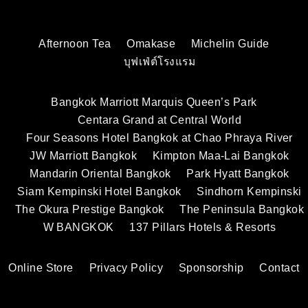
Afternoon Tea
Omakase
Michelin Guide
บุฟเฟ่ต์โรงแรม
Bangkok Marriott Marquis Queen’s Park
Centara Grand at Central World
Four Seasons Hotel Bangkok at Chao Phraya River
JW Marriott Bangkok
Kimpton Maa-Lai Bangkok
Mandarin Oriental Bangkok
Park Hyatt Bangkok
Siam Kempinski Hotel Bangkok
Sindhorn Kempinski
The Okura Prestige Bangkok
The Peninsula Bangkok
W BANGKOK
137 Pillars Hotels & Resorts
Online Store
Privacy Policy
Sponsorship
Contact