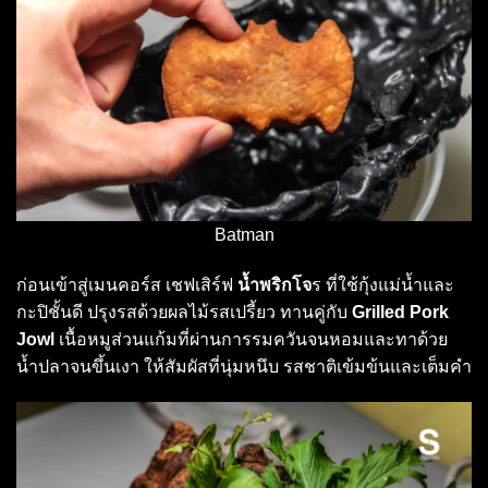
Batman
ก่อนเข้าสู่เมนคอร์ส เชฟเสิร์ฟ
น้ำพริกโจ
ร ที่ใช้กุ้งแม่น้ำและ
กะปิชั้นดี ปรุงรสด้วยผลไม้รสเปรี้ยว ทานคู่กับ
Grilled Pork
Jowl
เนื้อหมูส่วนแก้มที่ผ่านการรมควันจนหอมและทาด้วย
น้ำปลาจนขึ้นเงา ให้สัมผัสที่นุ่มหนึบ รสชาติเข้มข้นและเต็มคำ