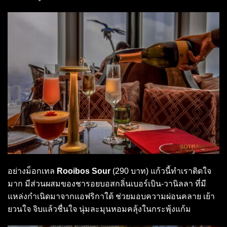
อย่างม็อกเทล
Rooibos Sour
(290 บาท) แก้วนี้ทำเราติดใจ
มาก มีส่วนผสมของชารอยบอสกลิ่นเบอร์เบิน-วานิลลา ที่มี
แหล่งกำเนิดมาจากแอฟริกาใต้ ช่วยมอบความผ่อนคลาย เย้า
ยวนใจ จิบแล้วชื่นใจ นุ่มละมุนหอมคลุ้งในกระพุ้งแก้ม