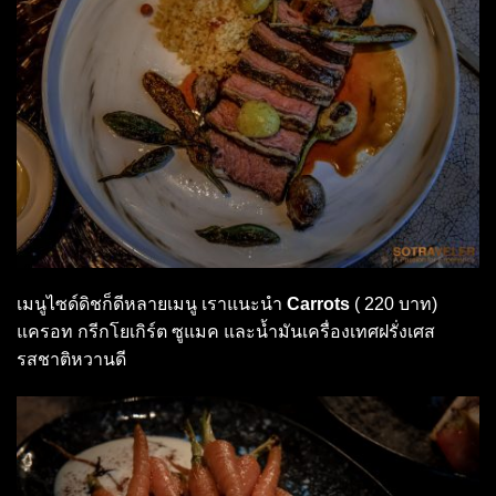
เมนูไซด์ดิชก็ดีหลายเมนู เราแนะนำ
Carrots
( 220 บาท)
แครอท กรีกโยเกิร์ต ซูแมค และน้ำมันเครื่องเทศฝรั่งเศส
รสชาติหวานดี