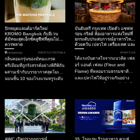
กำลังจะเปลี่ยนค่ำคืนต้นเดือน
ประสบการณ์อาหารไทยที่ก้าว
มิถุนายนนี้ให้เป็นมื้ออาหารที่น่า
ข้ามขีดจำกัดเดิมๆ ห้ามพลาด
จดจำที่สุดแห่งปี โรงแรมสยาม
ความร่วมมือครั้งสำคัญใน
เคมปินสกี้ กรุงเทพฯ เตรียมเปิด
กิจกรรม Tastes of Thailand
ประตูต้อนรับ “Masque” ห้อง
2026 เมื่อ ห้องอาหารไทย
ปักหมุดแลนด์มาร์คใหม่
บันยันทรี กรุงเทพ เปิดตัว แซฟฟ
อาหารอันดับ 1 ของประเทศ
ฟร้อนท์รูม (Front Room)...
KROMO Bangkok กับอีเวน
รอน กริลล์ ห้องอาหารแห่งใหม่ที่
ต์มัทฉะสุดเอ็กซ์คลูซีฟที่คุณไม่
ยกระดับประสบการณ์อาหารไทย
อินเดีย และอันดับ 15 ของ
ควรพลาด
ด้วยควัน เปลวไฟ เครื่องเทศ และ
เอเชีย...
ความยั่งยืน
EVENTS & FESTIVALS
WHAT’S ON
PROMPONG
ได้แรงบันดาลใจจากแนวคิด เฟล
กลิ่นหอมกรุ่นของมัทฉะเกรด
อร์ แอนด์ เฟลม (Fleur and
พรีเมียมที่ถูกรังสรรค์อย่างพิถีพิถัน
Flame) ที่หลอมรวมธรรมชาติ
ผสานเข้ากับบรรยากาศสุดโมเดิร์
และเปลวไฟให้อยู่ร่วมกันอย่าง
นบนชั้น 10 ของโรงแรมหรูระดับ
สมดุล Fleur สะท้อนสายสัมพันธ์
Curio Collection by Hilton
ของวัฒนธรรมไทยกับพืชพรรณ
ท่ามกลางทัศนียภาพอันงดงาม
พิธีกรรม และงานหัตถศิลป์ ขณะที่
ของกรุงเทพมหานคร นี่คือการก
Flame ถ่ายทอดพลัง...
ลับมาอย่างยิ่งใหญ่ของ The
Matcha Party 2.0 ที่...
AWC เปิดปรากฏการณ์
35 โรงแรม ร้านอาหาร คาเฟ่