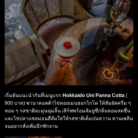
เริ่มต้นแนะนำกันที่เมนูแรก
Hokkaido Uni Panna Cotta
(
900 บาท) พานาคอตต้าไข่หอยเม่นฮอกไกโด ให้สัมผัสครีม ๆ
หอม ๆ รสชาติละมุนนุ่มลิ้น เสิร์ฟพร้อมส้มยูซึกลิ่น
หอมสดชื่น
และไข่ปลาแซลมอนสีส้มใสให้รสชาติเค็มปนหวาน ทานเพลิน
จนอยากสั่งเพิ่มอีกซักจาน