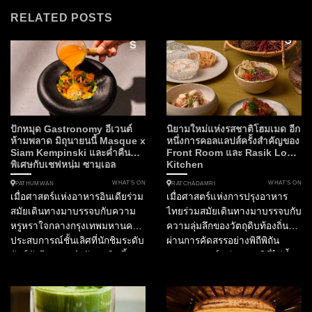
RELATED POSTS
ปักหมุด Gastronomy อีเวนต์
นิยามใหม่แห่งรสชาติโฮมเมด อีก
ห้ามพลาด มิถุนายนนี้ Masque x
หนึ่งการคอลแลปส์ครั้งสำคัญของ
Siam Kempinski และค่ำคืน
Front Room และ Rasik Local
พิเศษกับเชฟหนุ่ม ซามูเอล
Kitchen
WHAT’S ON
WHAT’S ON
PATHUMWAN
RATCHADAMRI
เมื่อศาสตร์แห่งอาหารอินเดียร่วม
เมื่อศาสตร์แห่งการปรุงอาหาร
สมัยเดินทางมาบรรจบกับความ
ไทยร่วมสมัยเดินทางมาบรรจบกับ
หรูหราใจกลางกรุงเทพมหานคร
ความลุ่มลึกของวัตถุดิบท้องถิ่นที่
ประสบการณ์ชั้นเลิศที่นักชิมระดับ
ผ่านการคัดสรรอย่างพิถีพิถัน
ลักซ์ชัวรีรอคอยกำลังจะเกิดขึ้น
ประสบการณ์แห่งรสชาติที่ไม่ซ้ำ
ในฐานะกองบรรณาธิการ
ใครจึงเริ่มต้นขึ้น ณ ใจกลาง
SOtraveler เรามีความยินดีที่จะ
กรุงเทพมหานคร สำหรับไฟน์ได
นำเสนอการร่วมมือครั้งสำคัญที่
นิ่งเลิฟเวอร์ที่กำลังมองหา