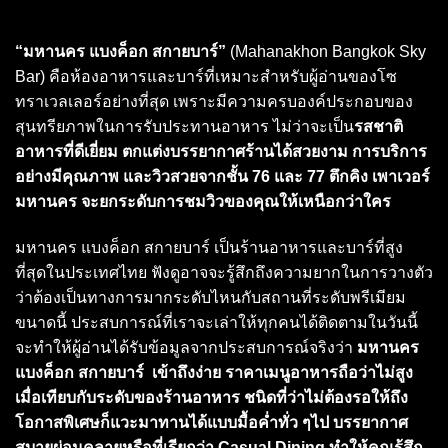
“มหานคร แบงค็อก สกายบาร์”
(Mahanakhon Bangkok Sky
Bar) คือห้องอาหารและบาร์ที่เหมาะสำหรับผู้อ่านของโซ
ทราเวลเลอร์อย่างที่สุด เพราะมีความครบองค์ประกอบของ
สุนทรียภาพในการรับประทานอาหาร ไม่ว่าจะเป็น
รสชาติ
อาหารที่ดีเยี่ยม ตกแต่งบรรยากาศร้านได้สวยงาม การบริการ
อย่างมีคุณภาพ และวิวสวยจากชั้น 76 และ 77 ตึกคิง เพาเวอร์
มหานคร จะยกระดับการชมวิวของคุณให้เหนือกว่าใคร
มหานคร แบงค็อก สกายบาร์ เป็นร้านอาหารและบาร์ที่สูง
ที่สุดในประเทศไทย ฟังดูอาจจะรู้สึกถึงความยากในการวางตัว
ว่าต้องเป็นทางการมากระดับไหนกับสถานที่ระดับพรีเมียม
ขนาดนี้ ประสบการณ์ที่เราจะเล่าให้ทุกคนได้ติดตามในวันนี้
จะทำให้ผู้อ่านได้รับข้อมูลจากประสบการณ์จริงว่า
มหานคร
แบงค็อก สกายบาร์ เข้าถึงง่าย ราคาเมนูอาหารถือว่าไม่สูง
เมื่อเทียบกับระดับของร้านอาหาร ชนิดที่ว่าไม่ต้องรอให้ถึง
โอกาสพิเศษก็แวะมาทานได้แบบมื้อค่ำทั่ว ๆไป บรรยากาศ
สบายผ่อนคลายหรือที่เรียกว่า Casual Dining ทำให้คุณรู้สึก