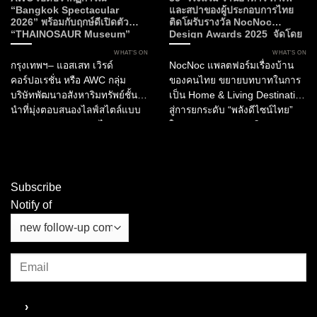
“Bangkok Spectacular
และสปาของผู้ประกอบการไทย
2026” พร้อมกับฤกษ์ดีเปิดตัว
ติดโผรับรางวัล NocNoc
“THAINOSAUR Museum”
Design Awards 2025 จัดโดย
เพื่อมอบประสบการณ์ใหม่แห่ง
NocNoc และบิ๊กภาครัฐ ผลักดัน
WHAT’S ON
WHAT’S ON
ศิลปะ วัฒนธรรม และการเรียนรู้สู่
“พลังดีไซน์” สร้างมูลค่าให้
กรุงเทพฯ– แอสเสท เวิรด์
NocNoc แพลตฟอร์มเรื่องบ้าน
กรุงเทพฯ
อุตสาหกรรมการบริการและการ
คอร์ปอเรชั่น หรือ AWC กลุ่ม
ของคนไทย ขยายบทบาทในการ
ท่องเที่ยวไทย
บริษัทพัฒนาอสังหาริมทรัพย์ชั้น
เป็น Home & Living Destination
นำที่มุ่งตอบสนองไลฟ์สไตล์แบบ
สู่การยกระดับ “พลังดีไซน์ไทย”
ครบวงจรของประเทศไทย
ในอุตสาหกรรมการบริการ และ
ประกาศเปิดตัว “Bangkok
การท่องเที่ยว ผ่านการมอบรางวัล
Spectacular 2026” ณ เอเชียทีค
“NocNoc Awards 2025”...
เดอะ ริเวอร์ฟร้อนท์...
Subscribe
Notify of