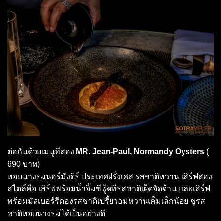
ต่อกันด้วยเมนูที่สอง
MR. Jean-Paul, Normandy Oysters
(
690 บาท)
หอยนางรมนอร์มังดีร์ ประเทศฝรั่งเศส รสชาติหวาน เสิร์ฟสอง
สไตล์คือ เสิร์ฟพร้อมน้ำจิ้มซีฟู้ดที่รสชาติเผ็ดจัดจ้าน และเสิร์ฟ
พร้อมมัลเบอร์รีดองรสชาติเปรี้ยวอมหวานเค็มเล็กน้อย ชูรส
ชาติหอยนางรมได้เป็นอย่างดี