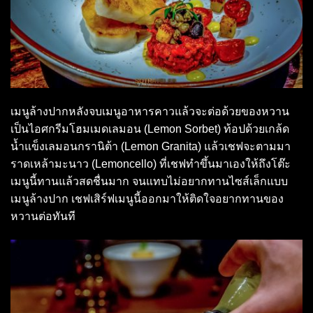
เมนูล้างปากหลังจบเมนูอาหารคาวแล้วจะต่อด้วยของหวาน
เป็นไอศกรีมโฮมเมดเลมอน (Lemon Sorbet) ท้อปด้วยเกล้ด
น้ำแข็งเลมอนกรานิต้า (Lemon Granita) แล้วเชฟจะตามมา
ราดเหล้ามะนาว (Lemoncello) ที่เชฟทำขึ้นมาเองให้ถึงโต๊ะ
เมนูนี้ทานแล้วสดชื่นมาก จนแทบไม่อยากทานไซส์เล็กแบบ
เมนูล้างปาก เชฟเสิร์ฟเมนูนี้ออกมาให้ติดใจอยากทานของ
หวานต่อทันที