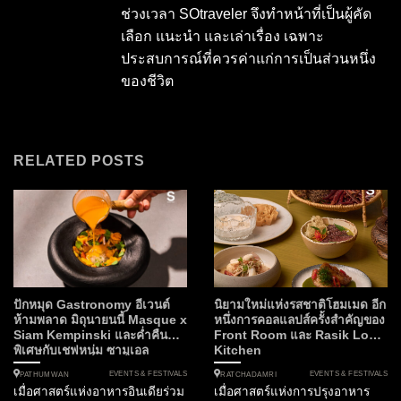
ช่วงเวลา SOtraveler จึงทำหน้าที่เป็นผู้คัด
เลือก แนะนำ และเล่าเรื่อง เฉพาะ
ประสบการณ์ที่ควรค่าแก่การเป็นส่วนหนึ่ง
ของชีวิต
RELATED POSTS
ปักหมุด Gastronomy อีเวนต์
นิยามใหม่แห่งรสชาติโฮมเมด อีก
ห้ามพลาด มิถุนายนนี้ Masque x
หนึ่งการคอลแลปส์ครั้งสำคัญของ
Siam Kempinski และค่ำคืน
Front Room และ Rasik Local
พิเศษกับเชฟหนุ่ม ซามูเอล
Kitchen
EVENTS & FESTIVALS
EVENTS & FESTIVALS
PATHUMWAN
RATCHADAMRI
เมื่อศาสตร์แห่งอาหารอินเดียร่วม
เมื่อศาสตร์แห่งการปรุงอาหาร