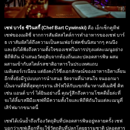
เชฟ บาร์ธ ซีวินสกี้ (Chef Bart Cywinski)
คือ เอ็กเซ็กคูทีฟ
เชฟของเมดิชี่ จากการสัมผัสสไตล์การทำอาหารของเชฟ บาร์
ธ เราสัมผัสได้ถึงความเป็นคนเฟอร์เฟคชั่นนิสมากๆ คนนึง
และยังได้ฟังถึงความตั้งใจของเชฟในการปรุงแต่ละเมนูอย่าง
พิถีพิถัน นำเสนอวัตถุดิบจากท้องถิ่นและปลอดสารพิษ ผสม
ผสานเข้ากับสไตล์รสชาติอาหารในประเทศแถบ
เมดิเตอร์เรเนียน แต่ยังคงไว้ซึ่งเอกลักษณ์ของอาหารอิตาเลี่ยน
อีกทั้งยังมีรูปแบบการนำเสนอ จัดจานที่น่าสนใจ จนออกมา
เป็นจานที่ดีที่สุดทุกๆจาน เสิร์ฟให้กับแขกที่มาทานที่เมดิชี่ คิท
เช่น แอนด์ บาร์ ได้ยินอย่างนี้ คุณรู้สึกถึงความโชคดีมั้ยล่ะที่
จะได้ลิ้มรสฝีมือเชฟที่มีความตั้งใจและพิถีพิถันในแต่ละเมนูที่
เสิร์ฟมากขนาดนี้
เชฟได้เน้นย้ำถึงเรื่องวัตถุดิบที่ปลอดสารพิษอยู่หลายครั้ง เชฟ
บอกว่าเชฟเลือกที่จะใช้วัตถุดิบที่ปลูกโดยธรรมชาติ ปลอดสาร