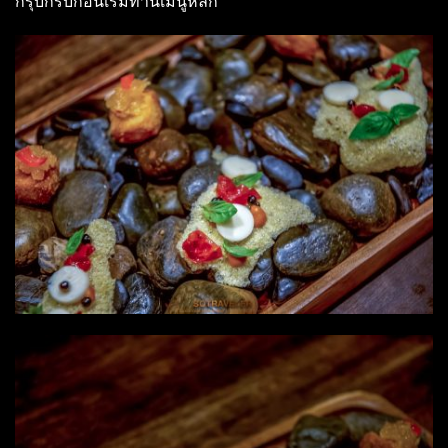
กรุบกริบก่อนเริ่มทานเมนูหลัก