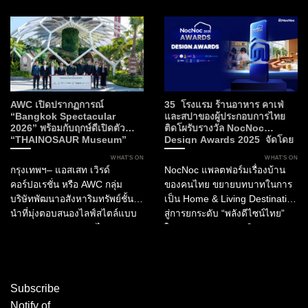
ท่ามกลางทัศนียภาพอันงดงาม
พิธีกรรม และงานหัตถศิลป์ ขณะที่
ของกรุงเทพมหานคร นี่คือการก
Flame ถ่ายทอดพลัง...
ลับมาอย่างยิ่งใหญ่ของ The
Matcha Party 2.0 ที่...
AWC เปิดปรากฏการณ์
35 โรงแรม ร้านอาหาร คาเฟ่
“Bangkok Spectacular
และสปาของผู้ประกอบการไทย
2026” พร้อมกับฤกษ์ดีเปิดตัว
ติดโผรับรางวัล NocNoc
“THAINOSAUR Museum”
Design Awards 2025 จัดโดย
เพื่อมอบประสบการณ์ใหม่แห่ง
NocNoc และบิ๊กภาครัฐ ผลักดัน
WHAT’S ON
WHAT’S ON
ศิลปะ วัฒนธรรม และการเรียนรู้สู่
“พลังดีไซน์” สร้างมูลค่าให้
กรุงเทพฯ– แอสเสท เวิรด์
NocNoc แพลตฟอร์มเรื่องบ้าน
กรุงเทพฯ
อุตสาหกรรมการบริการและการ
คอร์ปอเรชั่น หรือ AWC กลุ่ม
ของคนไทย ขยายบทบาทในการ
ท่องเที่ยวไทย
บริษัทพัฒนาอสังหาริมทรัพย์ชั้น
เป็น Home & Living Destination
นำที่มุ่งตอบสนองไลฟ์สไตล์แบบ
สู่การยกระดับ “พลังดีไซน์ไทย”
ครบวงจรของประเทศไทย
ในอุตสาหกรรมการบริการ และ
ประกาศเปิดตัว “Bangkok
การท่องเที่ยว ผ่านการมอบรางวัล
Spectacular 2026” ณ เอเชียทีค
“NocNoc Awards 2025”...
เดอะ ริเวอร์ฟร้อนท์...
Subscribe
Notify of