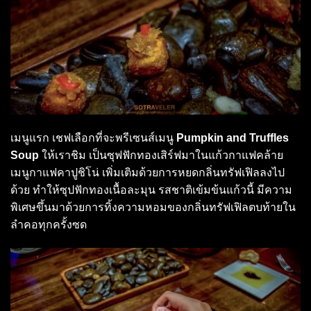
เมนูแรก เชฟเลือกที่จะพรีเซนส์เมนู
Pumpkin and Truffles
Soup
ให้เราชิม เป็นซุฟฟักทองเสิร์ฟมาในแก้วกาแฟคล้าย
เมนูกาแฟคาปูชิโน่ เพิ่มเติมด้วยการหยดกลิ่นทรัฟเฟิลลงไป
ด้วย ทำให้ซุปฟักทองเนื้อละมุน รสชาติเข้มข้นแก้วนี้ มีความ
พิเศษขึ้นมาด้วยการทิ้งความหอมของกลิ่นทรัฟเฟิลตบท้ายใน
ลำคอทุกครั้งซด