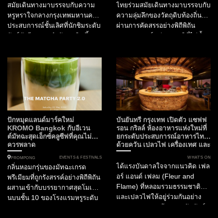
สมัยเดินทางมาบรรจบกับความ
ไทยร่วมสมัยเดินทางมาบรรจบกับ
หรูหราใจกลางกรุงเทพมหานคร
ความลุ่มลึกของวัตถุดิบท้องถิ่นที่
ประสบการณ์ชั้นเลิศที่นักชิมระดับ
ผ่านการคัดสรรอย่างพิถีพิถัน
ลักซ์ชัวรีรอคอยกำลังจะเกิดขึ้น
ประสบการณ์แห่งรสชาติที่ไม่ซ้ำ
ในฐานะกองบรรณาธิการ
ใครจึงเริ่มต้นขึ้น ณ ใจกลาง
SOtraveler เรามีความยินดีที่จะ
กรุงเทพมหานคร สำหรับไฟน์ได
นำเสนอการร่วมมือครั้งสำคัญที่
นิ่งเลิฟเวอร์ที่กำลังมองหา
กำลังจะเปลี่ยนค่ำคืนต้นเดือน
ประสบการณ์อาหารไทยที่ก้าว
มิถุนายนนี้ให้เป็นมื้ออาหารที่น่า
ข้ามขีดจำกัดเดิมๆ ห้ามพลาด
จดจำที่สุดแห่งปี โรงแรมสยาม
ความร่วมมือครั้งสำคัญใน
เคมปินสกี้ กรุงเทพฯ เตรียมเปิด
กิจกรรม Tastes of Thailand
ประตูต้อนรับ “Masque” ห้อง
2026 เมื่อ ห้องอาหารไทย
ปักหมุดแลนด์มาร์คใหม่
บันยันทรี กรุงเทพ เปิดตัว แซฟฟ
อาหารอันดับ 1 ของประเทศ
ฟร้อนท์รูม (Front Room)...
KROMO Bangkok กับอีเวน
รอน กริลล์ ห้องอาหารแห่งใหม่ที่
ต์มัทฉะสุดเอ็กซ์คลูซีฟที่คุณไม่
ยกระดับประสบการณ์อาหารไทย
อินเดีย และอันดับ 15 ของ
ควรพลาด
ด้วยควัน เปลวไฟ เครื่องเทศ และ
เอเชีย...
ความยั่งยืน
EVENTS & FESTIVALS
WHAT’S ON
PROMPONG
ได้แรงบันดาลใจจากแนวคิด เฟล
กลิ่นหอมกรุ่นของมัทฉะเกรด
อร์ แอนด์ เฟลม (Fleur and
พรีเมียมที่ถูกรังสรรค์อย่างพิถีพิถัน
Flame) ที่หลอมรวมธรรมชาติ
ผสานเข้ากับบรรยากาศสุดโมเดิร์
และเปลวไฟให้อยู่ร่วมกันอย่าง
นบนชั้น 10 ของโรงแรมหรูระดับ
สมดุล Fleur สะท้อนสายสัมพันธ์
Curio Collection by Hilton
ของวัฒนธรรมไทยกับพืชพรรณ