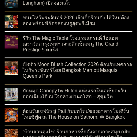
Langham) เปิดจองแล้ว
on เดอะ แลงแฮม คัสตอม เฮาส์ กรุงเทพฯ (The Langham) เปิดจอ
No Comments
ขนมไหว้พระจันทร์ 2026 เจ้าเด็ดร้านดัง ไส้ใหม่ต้อง
ลอง พร้อมพิกัดกล่องหรูสุดพรีเมียม
on ขนมไหว้พระจันทร์ 2026 เจ้าเด็ดร้านดัง ไส้ใหม่ต้องลอง พร้อมพ
No Comments
รีวิว The Magic Table โรงแรมแกรนด์ ไฮแอท
เอราวัณ กรุงเทพฯ เจาะลึกเซ็ตเมนู The Grand
Prestige 5 คอร์ส
on รีวิว The Magic Table โรงแรมแกรนด์ ไฮแอท เอราวัณ กรุงเทพ
No Comments
เปิดตัว Moon Blush Collection 2026 ต้อนรับเทศกาล
ไหว้พระจันทร์โดย Bangkok Marriott Marquis
Queen’s Park
on เปิดตัว Moon Blush Collection 2026 ต้อนรับเทศกาลไหว้พระจ
No Comments
ปักหมุด Canopy by Hilton แห่งแรกในเอเชียตะวัน
ออกเฉียงใต้ ณ ใจกลางย่านอโศก – สุขุมวิท
on ปักหมุด Canopy by Hilton แห่งแรกในเอเชียตะวันออกเฉียงใต
No Comments
ต้อนรับเชฟบัว สู่ Paii กับบทใหม่ของอาหารโมเดิร์น
ไทยซีฟู้ด ณ The House on Sathorn, W Bangkok
on ต้อนรับเชฟบัว สู่ Paii กับบทใหม่ของอาหารโมเดิร์นไทยซีฟู้
No Comments
“บ้านสวนลุงไข่” ร้านอาหารชื่อดังจากเกาะสมุย กลับ