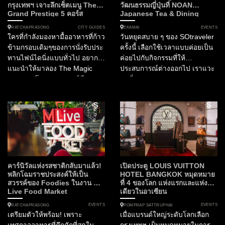
กรุงเทพฯ เจาะลึกเซ็ตเมนู The
วัฒนธรรมญี่ปุ่นที่ NOAN
Grand Prestige 5 คอร์ส
Japanese Tea & Dining
CITY GUIDES
EVENTS
RATCHAPRASONG
EKAMAI
ใครที่กำลังมองหามื้ออาหารที่ก้าว
วันหยุดสบาย ๆ ของ SOtraveler
ข้ามกรอบเดิมๆของการนั่งรับประ
ครั้งนี้ เลือกใช้เวลาแบบค่อยเป็น
ทานไฟน์ไดนิ่งแบบทั่วไป อยาก
ค่อยไปกับกิจกรรมที่ให้
แนะนำให้มาลอง The Magic
ประสบการณ์ต่างออกไป เราแวะ
Table ณ โรงแรมแกรนด์ ไฮแอท
มาที่ NOAN Japanese Tea &
เอราวัณ กรุงเทพฯ ซึ่งนำเสนอ
Dining ซึ่งจัดงาน NOAN
การรับประทานอาหารในรูปแบบ
WABISABI...
Experiential Dining ที่เป็นการ
ผสานศาสตร์แห่งการสร้างสรรค์
เมนูอาหารเข้ากับเทคโนโลยี
3D...
คาร์นิวัลแห่งรสชาติกลับมาแล้ว!
เปิดประตู LOUIS VUITTON
พลิกโฉมราชประสงค์ให้เป็น
HOTEL BANGKOK หมุดหมาย
สวรรค์ของ Foodies ในงาน M-
ที่ 4 ของโลก แห่งแรกและแห่ง
Live Food Market
เดียวในอาเซียน
EVENTS
EVENTS
RATCHAPRASONG
POMPRAP SATTRUPHAI
เตรียมตัวให้พร้อม! เพราะ
เมื่อแบรนด์ใหญ่ระดับโลกเลือก