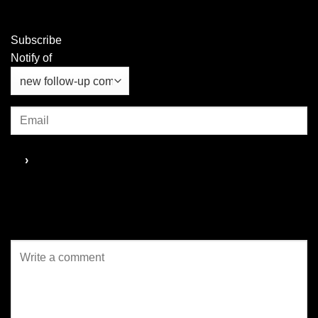
ซึ่งเป็นจุดหมายปลายทางเพียง
ที่อยากสื่อสารกับผู้คนในบริบทที่
แห่งเดียวในเอเชียตะวันออกเฉียง
ต่างออกไปจากเดิม เพราะ
ใต้...
ทรงวาดในวันนี้เป็นพื้นที่เศรษฐกิจ
Subscribe
แบบสร้างสรรค์ ที่รวมศิลปะ
Notify of
วัฒนธรรม...