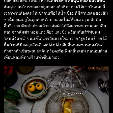
ปิดท้ายด้วยคอร์สของหวาน
คอร์สที่ 5 ส้มฉุน กับเสน่ห์จันทน์
ส้มฉุนขนมโบราณตระกูลลอยแก้วที่หาทานได้ยากในสมัยนี้
เวลาทานต้องคนให้เข้ากันเพื่อให้น้ำเชื่อมที่มีส่วนผสมของส้ม
ซ่านั้นผสมอยู่ในทุกคำที่ตักทาน ผลไม้มีทั้งส้ม องุ่น ทับทิม
ลิ้นจี่ เงาะ ตักเข้าปากแล้วจะสัมผัสได้ถึงความหวานและกลิ่น
หอมจากส้มซ่า หอมแดงเจียว และขิง พร้อมกับเสิร์ฟขนม
‘เสน่ห์จันทน์’ ขนมที่ได้แรงบันดาลใจมาจาก ‘ลูกจันทร์’ ผลไม้
พื้นบ้านที่มีผลสุกสีเหลืองเปล่งปลั่ง มีกลิ่นหอมชวนหลงไหล
ทำจากถั่วเขียวผสมผลจันทร์บดเพื่อเพิ่มกลิ่นหอม ก่อนอบด้วย
เทียนหอมที่ทางร้านทำขึ้นมาเอง