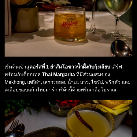
เริ่มต้นเข้าสู่
คอร์สที่ 1
ยำส้มโอขาวน้ำผึ้งกับกุ้งเสียบ
เสิร์ฟ
พร้อมกับค็อกเทล
Thai Margarita
ที่มีส่วนผสมของ
Mekhong, เตกีล่า, เสาวรสสด, น้ำมะนาว, ไซรัป, พริกคั่ว และ
เคลือบขอบแก้วไทยมาร์การิต้านี้ด้วยพริกเกลือโบราณ