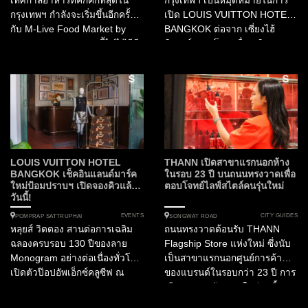
เทศกาลอาหารที่คึกคักที่สุดใน
กรุงเทพฯ เป็นหมุดหมายในการ
กรุงเทพฯ กำลังจะเริ่มขึ้นอีกครั้ง
เปิด LOUIS VUITTON HOTEL
กับ M-Live Food Market by
BANGKOK ต่อจาก เซี่ยงไฮ้
Marriott Bonvoy งานนี้ไม่ได้มีดี
นิวยอร์กและโซล เพื่อเฉลิมฉลอง
แค่เรื่องกิน แต่คือการยกขบวน
130 ปีของลาย Monogram เรื่อง
ความสนุกในธีมคาร์นิวัลมาไว้บน
ราวจึงเริ่มต้นขึ้นที่นี่ ในฐานะ...
ดาดฟ้าใจกลางราชประสงค์
ตลอด 3 วันเต็ม! ทำไมคุณถึงห้าม
พลาดงานนี้? งานนี้เป็นการรวม
ตัวครั้งยิ่งใหญ่ของเชฟฝีมือเยี่ยม
จากโรงแรมในเครือแมริออทก
ว่า...
LOUIS VUITTON HOTEL
THANN เปิดสาขาแรกนอกห้าง
BANGKOK เช็คอินแลนด์มาร์ค
ในรอบ 23 ปี บนถนนทรงวาดเพื่อ
ใหม่ป้อมปราบฯ เปิดจองคิวแล้ว
ตอบโจทย์ไลฟ์สไตล์คนรุ่นใหม่
วันนี้!
EVENTS
CITY GUIDES
POMPRAP SATTRUPHAI
SONGWAT ROAD
หลุยส์ วิตตอง สานต่อการเฉลิม
ถนนทรงวาดต้อนรับ THANN
ฉลองครบรอบ 130 ปีของลาย
Flagship Store แห่งใหม่ ซึ่งนับ
Monogram อย่างต่อเนื่องทั่วโลก
เป็นสาขาแรกนอกศูนย์การค้า
เปิดตัวป๊อปอัพเอ็กซ์คลูซีฟ ณ
ของแบรนด์ในรอบกว่า 23 ปี การ
กรุงเทพมหานคร LOUIS
เลือกออกมาปักหมุดในย่านนี้
VUITTON HOTEL BANGKOK
สะท้อนความตั้งใจของ THANN