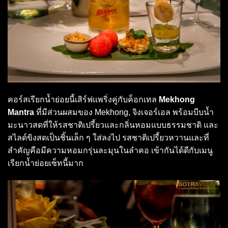
คอร์สเรียกน้ำย่อยนี้เสิร์ฟแพริ่งคู่กับค็อกเทล
Mekhong
Mantra
ที่มีส่วนผสมของ Mekhong, จิงเจอร์เอล พร้อมบีบน้ำ
มะนาวสดที่ให้รสชาติเปรี้ยวและกลิ่นหอมแบบธรรมชาติ และ
สไลด์ขิงสดเป็นชิ้นเล็ก ๆ ใส่ลงไป รสชาติเปรี้ยวหวานและที่
สำคัญคือมีความหอมกรุ่นละมุนในลำคอ เข้ากันได้ดีกับเมนู
เรียกน้ำย่อยเซ็ทนี้มาก