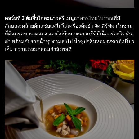
คอร์สที่ 3 ต้มจิ๋วไก่ตะนาวศรี
เมนูอาหารไทยโบราณที่มี
ลักษณะคล้ายต้มแซ่บแต่ไม่ใส่เครื่องต้มยำ จัดเสิร์ฟมาในชาม
ที่มีแครอท หอมแดง และไก่บ้านตะนาวศรีที่มีเนื้ออร่อยไขมัน
ต่ำ พร้อมกับราดน้ำซุปตามลงไป น้ำซุปกลิ่นหอมรสชาติเปรี้ยว
เค็ม หวาน กลมกล่อมกำลังพอดี