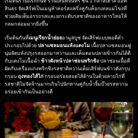
เริ่มต้นร้านแรกกันที่ ร้านเสน่ห์จันทร์ ชั้น 1 กลาสเฮ้าส์ แอท
สินธร จัดเสิร์ฟเป็นเมนูห้าคอร์สแพริ่งคู่กับค็อกเทลแม่โขงที่
ช่วยเติมเต็มอรรถรสและยกระดับรสชาติของอาหารไทยให้
กลมกล่อมมากยิ่งขึ้น
เริ่มต้นกันที่
เมนูเรียกน้ำย่อย
อามูสบูช จัดเสิร์ฟแบบพอดีคำ
ประกอบไปด้วย
ปลาแซลมอนแห้งแตงโม
เนื้อปลาแซลมอนฟู
นุ่มผัดแห้งปรุงรสออกมาหวานและเค็มตอนปลายข้าวกันได้ดี
กับแตงโมเนื้อฉ่ำ
ข้าวตังหน้าปลาช่อนพริกขิง
ปลาช่อนเนื้อดี
ผัดกับเครื่องแกงพริกขิงรสชาติหวานเค็มเสิร์ฟบนข้าวตังกรุบ
กรอบ
ถุงทองไส้ไก่
กรอบอร่อยสอดไส้ด้านในด้วยลาบไก่ที่
รสชาติไม่จัดจ้านมากเกินไปนักทานคู่กับน้ำจิ้มบ๊วยรสหวาน
อร่อยเข้ากันเป็นอย่างดี