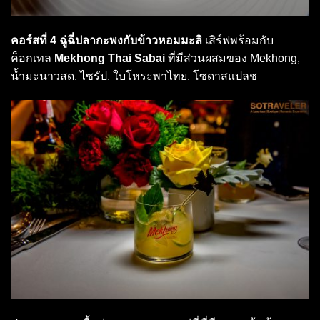
คอร์สที่ 4 ฉู่ฉี่ปลากะพงกับข้าวหอมมะลิ
เสิร์ฟพร้อมกับ
ค็อกเทล
Mekhong Thai Sabai
ที่มีส่วนผสมของ Mekhong,
น้ำมะนาวสด, ไซรัป, ใบโหระพาไทย, โซดาสแปลช