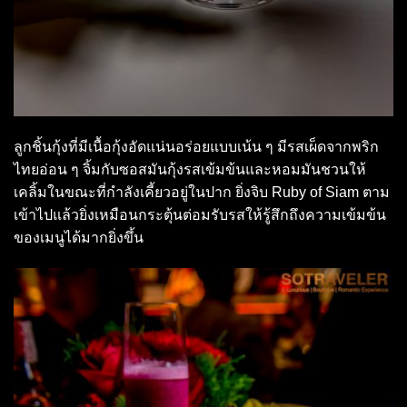
ลูกชิ้นกุ้งที่มีเนื้อกุ้งอัดแน่นอร่อยแบบเน้น ๆ มีรสเผ็ดจากพริก
ไทยอ่อน ๆ จิ้มกับซอสมันกุ้งรสเข้มข้นและหอมมันชวนให้
เคลิ้มในขณะที่กำลังเคี้ยวอยู่ในปาก ยิ่งจิบ Ruby of Siam ตาม
เข้าไปแล้วยิ่งเหมือนกระตุ้นต่อมรับรสให้รู้สึกถึงความเข้มข้น
ของเมนูได้มากยิ่งขึ้น