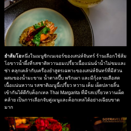
ยำส้มโอ
หนึ่งในเมนูซิกเนเจอร์ของเสน่ห์จันทร์ ร้านเลือกใช้ส้ม
โอขาวน้ำผึ้งที่รสชาติหวานอมเปรี้ยวเนื้อแน่นฉ่ำน้ำไม่ขมและ
ซ่า คลุกเคล้ากับเครื่องยำสูตรเฉพาะของเสน่ห์จันทร์ที่มีส่วน
ผสมของน้ำมะขาม น้ำตาลปี๊บ พริกเผา และมีกุ้งลายเสือสด
เนื้อแน่นหวาน รสชาติเมนูนี้เปรี้ยว หวาน เค็ม เผ็ดปลายลิ้น
เข้ากันได้ดีกับค็อกเทล Thai Margarita ที่มีรสเปรี้ยวหวานเผ็ด
คล้าย เป็นการเลือกจับคู่เมนูและค็อกเทลได้อย่างเฉียบขาด
มาก