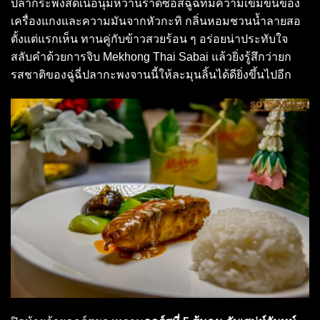
ปลากระพงสดเนื้อนุ่มหวานราดซอสฉู่ฉี่ที่มีความเข้มข้นของ
เครื่องแกงและความมันจากหัวกะทิ กลิ่นหอมชวนน้ำลายสอ
ตั้งแต่แรกเห็น ทานคู่กับข้าวสวยร้อน ๆ อร่อยน่าประทับใจ
สลับคำด้วยการจิบ Mekhong Thai Sabai แล้วยิ่งรู้สึกว่ายก
รสชาติของฉู่ฉี่ปลากะพงจานนี้ให้ละมุนลิ้นได้ดียิ่งขึ้นไปอีก