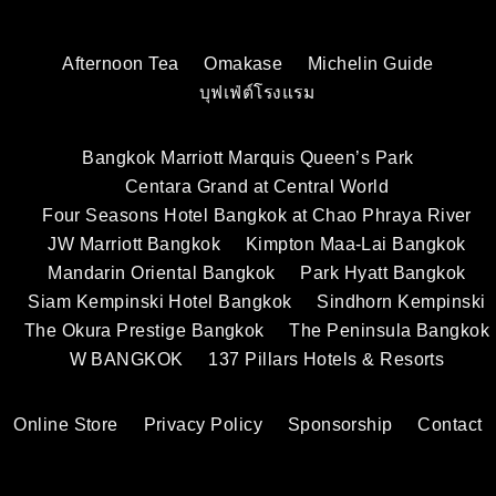
Afternoon Tea
Omakase
Michelin Guide
บุฟเฟ่ต์โรงแรม
Bangkok Marriott Marquis Queen’s Park
Centara Grand at Central World
Four Seasons Hotel Bangkok at Chao Phraya River
JW Marriott Bangkok
Kimpton Maa-Lai Bangkok
Mandarin Oriental Bangkok
Park Hyatt Bangkok
Siam Kempinski Hotel Bangkok
Sindhorn Kempinski
The Okura Prestige Bangkok
The Peninsula Bangkok
W BANGKOK
137 Pillars Hotels & Resorts
Online Store
Privacy Policy
Sponsorship
Contact