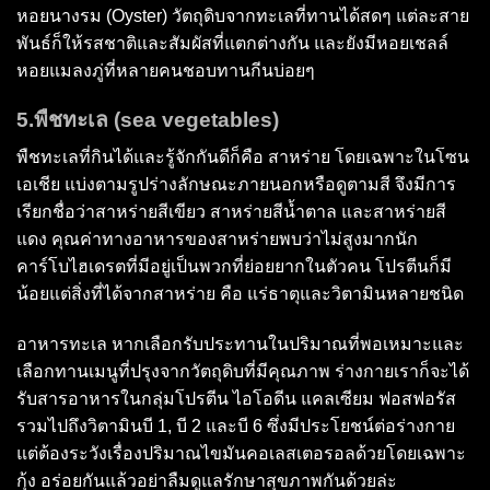
หอยนางรม (Oyster) วัตถุดิบจากทะเลที่ทานได้สดๆ แต่ละสาย
พันธ์ก็ให้รสชาติและสัมผัสที่แตกต่างกัน และยังมีหอยเชลล์
หอยแมลงภู่ที่หลายคนชอบทานกีนบ่อยๆ
5.พืชทะเล (sea vegetables)
พืชทะเลที่กินได้และรู้จักกันดีก็คือ สาหร่าย โดยเฉพาะในโซน
เอเชีย แบ่งตามรูปร่างลักษณะภายนอกหรือดูตามสี จึงมีการ
เรียกชื่อว่าสาหร่ายสีเขียว สาหร่ายสีน้ำตาล และสาหร่ายสี
แดง คุณค่าทางอาหารของสาหร่ายพบว่าไม่สูงมากนัก
คาร์โบไฮเดรตที่มีอยู่เป็นพวกที่ย่อยยากในตัวคน โปรตีนก็มี
น้อยแต่สิ่งที่ได้จากสาหร่าย คือ แร่ธาตุและวิตามินหลายชนิด
อาหารทะเล หากเลือกรับประทานในปริมาณที่พอเหมาะและ
เลือกทานเมนูที่ปรุงจากวัตถุดิบที่มีคุณภาพ ร่างกายเราก็จะได้
รับสารอาหารในกลุ่มโปรตีน ไอโอดีน แคลเซียม ฟอสฟอรัส
รวมไปถึงวิตามินบี 1, บี 2 และบี 6 ซึ่งมีประโยชน์ต่อร่างกาย
แต่ต้องระวังเรื่องปริมาณไขมันคอเลสเตอรอลด้วยโดยเฉพาะ
กุ้ง อร่อยกันแล้วอย่าลืมดูแลรักษาสุขภาพกันด้วยล่ะ