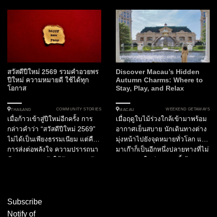
การสูญเสียฟัน ซึ่งตามศาสตร์
การทราบข้อมูลย้อนหลังไม่ใช่
พยากรณ์และการตีความ
เพียงแค่การมองอดีต แต่คือการ
สัญลักษณ์สากลนั้น สิ่งเหล่านี้
อ่าน “รหัส” แห่งอนาคตเพื่อวาง
ไม่ใช่เพียงความบังเอิญ แต่คือ
กลยุทธ์สู่ความมั่งคั่งอย่างมีชั้นเชิง
รหัสลับที่บ่งบอกถึงการ
ในบทความนี้เราจะพาทุกท่านไป
เปลี่ยนแปลง พลังอำนาจ และ
สำรวจการเดินทางของตัวเลข
จังหวะชีวิตที่กำลังจะมาถึง ใน
ตลอดหนึ่งทศวรรษที่ผ่านมา เพื่อ
สวัสดีปีใหม่ 2569 รวมคำอวยพร
Discover Macau’s Hidden
บทความนี้ เราจะพาทุกท่านไป
ค้นหาความน่าจะเป็นที่ซ่อนอยู่
ปีใหม่ ความหมายดี ใช้ได้ทุก
Autumn Charms: Where to
โอกาส
Stay, Play, and Relax
สำรวจความหมายที่ซ่อนอยู่ภาย
ภายใต้ตัวเลขรางวัลที่ 1 และเลข
ใต้ภาพนิมิตเหล่านี้ พร้อมการคัด
ท้ายที่เคยสร้างตำนานมาแล้วนับ
สรรตัวเลขมงคลเชิงสถิติที่อาจ
ครั้งไม่ถ้วน...
COMMUNITY STORIES
WEEKEND GETAWAYS
THAILAND
MACAU
เมื่อก้าวเข้าสู่ปีใหม่อีกครั้ง การ
เมื่อฤดูใบไม้ร่วงใกล้เข้ามาพร้อม
เปลี่ยนโอกาสให้เป็นความมั่งคั่ง
กล่าวคำว่า “สวัสดีปีใหม่ 2569”
อากาศเย็นสบาย นักเดินทางต่าง
ได้อย่างน่าอัศจรรย์...
ไม่ได้เป็นเพียงธรรมเนียม แต่คือ
มุ่งหน้าไปยังจุดหมายทั่วโลก และ
การส่งต่อพลังใจ ความปรารถนา
มาเก๊าก็เป็นอีกหนึ่งปลายทางที่ไม่
ดี และความหวังให้กับคนรอบตัว
ควรพลาดในช่วงเวลานี้ ด้วย
ไม่ว่าจะเป็นครอบครัว คนรัก
วัฒนธรรมที่ผสมผสานระหว่าง
เพื่อนร่วมงาน หรือผู้ใหญ่ที่เคารพ
ตะวันออกและตะวันตก เมืองนี้
บทความนี้ได้รวบรวม คำอวยพร
มอบประสบการณ์ที่ยิ่งใหญ่เกินจะ
ปีใหม่, คำอวยพรสวัสดีปีใหม่...
เก็บครบจบได้ภายในวันเดียว ไม่
Subscribe
ว่าจะเป็นสถานที่ทาง
Notify of