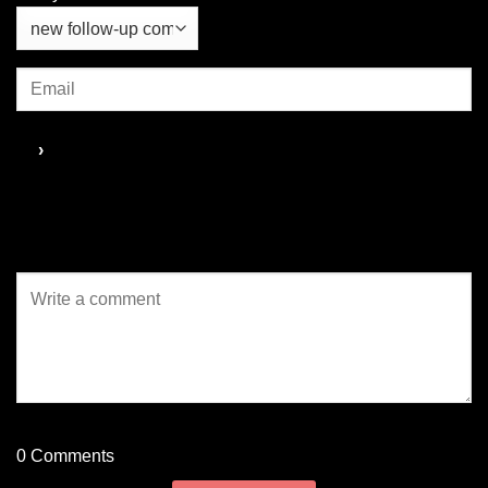
ประวัติศาสตร์ที่ได้รับการขึ้น
ทะเบียนโดยยูเนสโก อาหารท้อง
ถิ่นแสนอร่อย หรือกิจกรรมที่จัด
เต็มตั้งแต่เช้าจรดค่ำ เชื่อหรือ
ไม่…มาเก๊ามีสถานที่สำคัญทาง
ประวัติศาสตร์ ที่ได้รับการขึ้น
ทะเบียนเป็นมรดกโลกโดยยูเนส
โก กว่า 20 แห่ง ซึ่งเป็นสัญลักษณ์
แห่งการผสมผสานของ
สถาปัตยกรรมโปรตุเกสและจีน
พลาดไม่ได้กับการไปเยือน
Cunha Street...
0
Comments