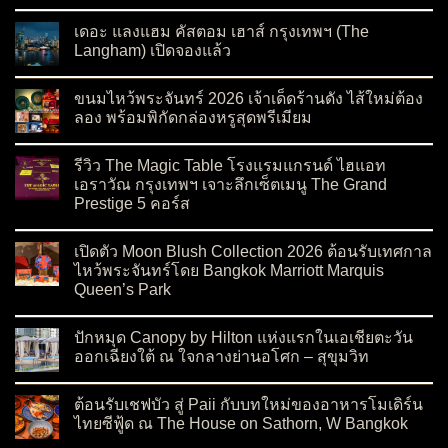
on ฉลองเทศกาลไหว้พระจันทร์ด้วย ‘ขนมไหว้พระจันทร์ Ralph’s C
No Comments
เดอะ แลงแฮม คัสตอม เฮาส์ กรุงเทพฯ (The
Langham) เปิดจองแล้ว
on เดอะ แลงแฮม คัสตอม เฮาส์ กรุงเทพฯ (The Langham) เปิดจอ
No Comments
ขนมไหว้พระจันทร์ 2026 เจ้าเด็ดร้านดัง ไส้ใหม่ต้อง
ลอง พร้อมพิกัดกล่องหรูสุดพรีเมียม
on ขนมไหว้พระจันทร์ 2026 เจ้าเด็ดร้านดัง ไส้ใหม่ต้องลอง พร้อมพ
No Comments
รีวิว The Magic Table โรงแรมแกรนด์ ไฮแอท
เอราวัณ กรุงเทพฯ เจาะลึกเซ็ตเมนู The Grand
Prestige 5 คอร์ส
on รีวิว The Magic Table โรงแรมแกรนด์ ไฮแอท เอราวัณ กรุงเทพ
No Comments
เปิดตัว Moon Blush Collection 2026 ต้อนรับเทศกาล
ไหว้พระจันทร์โดย Bangkok Marriott Marquis
Queen’s Park
on เปิดตัว Moon Blush Collection 2026 ต้อนรับเทศกาลไหว้พระจ
No Comments
ปักหมุด Canopy by Hilton แห่งแรกในเอเชียตะวัน
ออกเฉียงใต้ ณ ใจกลางย่านอโศก – สุขุมวิท
on ปักหมุด Canopy by Hilton แห่งแรกในเอเชียตะวันออกเฉียงใต
No Comments
ต้อนรับเชฟบัว สู่ Paii กับบทใหม่ของอาหารโมเดิร์น
ไทยซีฟู้ด ณ The House on Sathorn, W Bangkok
on ต้อนรับเชฟบัว สู่ Paii กับบทใหม่ของอาหารโมเดิร์นไทยซีฟู้
No Comments