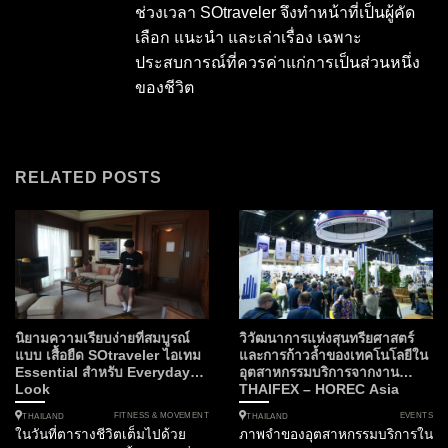
ช่วงเวลา SOtraveler จึงทำหน้าที่เป็นผู้คัด
เลือก แนะนำ และเล่าเรื่อง เฉพาะ
ประสบการณ์ที่ควรค่าแก่การเป็นส่วนหนึ่ง
ของชีวิต
RELATED POSTS
นิยามความเรียบง่ายที่สมบูรณ์
วิวัฒนาการแห่งสุนทรียศาสตร์
แบบ เสื้อยืด SOtraveler ไอเทม
และการก้าวล้ำของเทคโนโลยีใน
Essential สำหรับ Everyday
อุตสาหกรรมบริการจากงาน
Look
THAIFEX – HOREC Asia
2026
FITNESS & MOVEMENT
EVENTS
THAILAND
THAILAND
ในวันที่ตารางชีวิตเต็มไปด้วย
ภาพจำของอุตสาหกรรมบริการใน