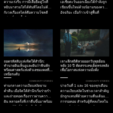
ความเร่งรีบ การมีเสื้อยืดคู่ใจที่
เอเชียตะวันออกเฉียงใต้กำลังถูก
หยิบมาสวมใส่ได้ทันทีโดยไม่ต้อง
เขียนขึ้นใหม่ด้วยนิยามของความ
กังวลเรื่องสไตล์คือความโชคดี
อัจฉริยะ เมื่อก้าวเข้าสู่พื้นที่
อย่างที่สุด เสื้อยืดจาก
35,000 ตารางเมตรของ
SOtraveler รุ่นนี้ถูกออกแบบมา
THAIFEX – HOREC Asia 2026
เพื่อเป็น “The Best Everyday
นอกจากเครื่องจักรหรือ
Tee” ที่ก้าวข้ามขีดจำกัดของ
เฟอร์นิเจอร์แล้ว เรายังสัมผัสกับ
เสื้อผ้าลำลองทั่วไป ด้วยดีไซน์ที่
“อนาคต” ที่ระบบอัตโนมัติ
เน้นความ Minimalist ตัดเย็บ
ประสานเข้ากับศิลปะการออกแบบ
อย่างประณีต เพื่อให้คุณดูดีได้ใน
อย่างลงตัว งานครั้งที่สามนี้
ทุกจังหวะชีวิต ไม่ว่าจะเป็นการ
ปิดฉากลงพร้อมสถิติอันน่าทึ่ง
ออกไปจิบกาแฟยามเช้า...
สะท้อนให้เห็นว่าผู้ประกอบการระ
ถอดรหัสลับแห่งจิตใต้สำนึก:
เจาะลึกสถิติหวยออกวันพุธย้อน
ดับไฮเอนด์ทั่วโลกต่างมุ่งหน้าสู่
ทำนายฝันเห็นงูและฝันว่าฟันหัก
หลัง 10 ปี คัดสรรเลขเด็ดทรงพลัง
พร้อมศาสตร์แห่งตัวเลขมงคลที่
เพื่อโอกาสแห่งความมั่งคั่ง
ประเทศไทยในฐานะศูนย์กลาง
เหนือระดับ
แห่งนวัตกรรมและการขยาย
ธุรกิจ...
COMMUNITY STORIES
COMMUNITY STORIES
ท่ามกลางความเงียบสงัดยาม
บ่ายวันที่ 1 และ 16 ของทุกเดือน
ค่ำคืน เมื่อจิตใต้สำนึกเริ่มร่ายรำ
ความเงียบสงัดในช่วงเวลาสำคัญ
และถ่ายทอดเรื่องราวผ่านความ
มักถูกแทนที่ด้วยความตื่นเต้นและ
ฝัน หลายครั้งที่เราตื่นขึ้นมาพร้อม
การรอคอย สำหรับผู้ที่หลงใหลใน
ความรู้สึกที่ติดค้างในใจ โดย
ศาสตร์แห่งตัวเลขและศิลปะการ
เฉพาะนิมิตที่เกี่ยวข้องกับ งู หรือ
ใช้ชีวิตที่ขับเคลื่อนด้วยโอกาส