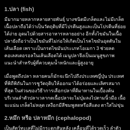
1.ปลา (fish)
มีมากมายหลากหลายสายพันธุ์ บางชนิดมีเกล็ดและไม่มีเกล็ด
เนื้อปลาถือได้ว่าเป็นวัตถุดิบที่มีโปรตีนสูงและเป็นโปรตีนที่ย่อย
ได้ง่าย อุดมไปด้วยสารอาหารหลายอย่าง อีกทั้งไขมันในเนื้อ
ปลายังถือว่าเป็นไขมันที่ไม่ก่อให้เกิดเป็นโรคไขมันอุดตันใน
เส้นเลือด เพราะเป็นกรดไขมันประเภทโอเมกา 3 ช่วยลด
คอเลสเตอรอลในเส้นเลือดได้ เมนูปลาจึงเป็นเมนูสูขภาพ
แนะนำสำหรับผู้ที่ควบคุมน้ำหนักและผู้สูงอายุ
เมื่อพูดถึงปลา หลายคนก็มักจะนึกไปถึงประเทศญี่ปุ่น ประเทศ
ที่พิถีพิถันในการชูวัตถุดิบให้ออกมาได้อร่อยและเลิศรสมาก
ที่สุด ในส่วนของวิธีาการเลือกปลาที่ดีมาทานในเบื้องต้น
บริเวณลำตัวปลาเวลากดเนื้อปลาจะไม่บุ๋มลงไปตามนิ้วมือ เนื้อ
จะแน่น เกล็ดไม่หลุด เหงือกมีสีชมพูสดหรือสีแดง ตาใสไม่ขุ่น
2.หมึก หรือ ปลาหมึก (cephalopod)
เป็นสัตว์ทะเลที่ไม่มีกระดูกสันหลัง เคลื่อนที่ได้รวดเร็ว ลำตัว