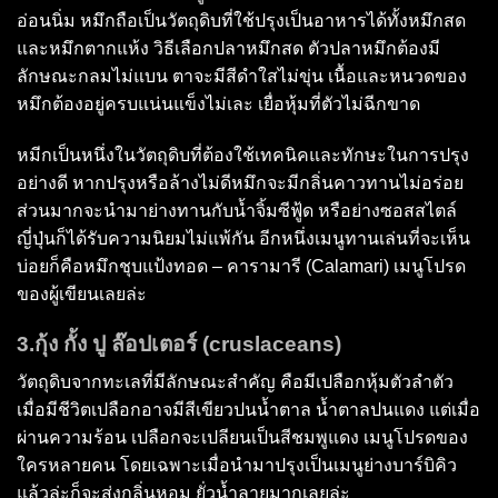
อ่อนนิ่ม หมึกถือเป็นวัตถุดิบที่ใช้ปรุงเป็นอาหารได้ทั้งหมึกสด
และหมึกตากแห้ง วิธีเลือกปลาหมึกสด ตัวปลาหมึกต้องมี
ลักษณะกลมไม่แบน ตาจะมีสีดำใสไม่ขุ่น เนื้อและหนวดของ
หมึกต้องอยู่ครบแน่นแข็งไม่เละ เยื่อหุ้มที่ตัวไม่ฉีกขาด
หมีกเป็นหนึ่งในวัตถุดิบที่ต้องใช้เทคนิคและทักษะในการปรุง
อย่างดี หากปรุงหรือล้างไม่ดีหมึกจะมีกลิ่นคาวทานไม่อร่อย
ส่วนมากจะนำมาย่างทานกับน้ำจิ้มซีฟู้ด หรือย่างซอสสไตล์
ญี่ปุ่นก็ได้รับความนิยมไม่แพ้กัน อีกหนึ่งเมนูทานเล่นที่จะเห็น
บ่อยก็คือหมึกชุบแป้งทอด – คารามารี (Calamari) เมนูโปรด
ของผู้เขียนเลยล่ะ
3.กุ้ง กั้ง ปู ล๊อปเตอร์ (cruslaceans)
วัตถุดิบจากทะเลที่มีลักษณะสำคัญ คือมีเปลือกหุ้มตัวลำตัว
เมื่อมีชีวิตเปลือกอาจมีสีเขียวปนน้ำตาล น้ำตาลปนแดง แต่เมื่อ
ผ่านความร้อน เปลือกจะเปลียนเป็นสีชมพูแดง เมนูโปรดของ
ใครหลายคน โดยเฉพาะเมื่อนำมาปรุงเป็นเมนูย่างบาร์บิคิว
แล้วล่ะก็จะส่งกลิ่นหอม ยั่วน้ำลายมากเลยล่ะ