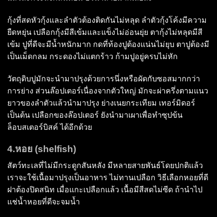
กุ้งที่สดหัวกุ้งและลำตัวต้องติดกันไม่หลุด ลำตัวกุ้งโค้งมีความ
ยืดหยุ่น เปลือกกุ้งมีสีเข้มและแข็งไม่อ่อนยุ่ย ตากุ้งไม่หลุดมีสี
เข้ม ปูที่ดีจะมีน้ำหนักมาก กดที่ท้องปูต้องแน่นไม่ยุบ ตาปูต้องมี
เป็นเม็ดกลม กระดองไม่แตกร้าว ก้ามปูอยู่ครบไม่หัก
วัตถุดิบปูมักจะนำมาปรุงด้วยการนึ่งหรือผัดกับซอสมากกว่า
การย่าง ส่วนล๊อปเตอร์เนื่องจากตัวใหญ่ มักจะผ่าครึ่งตามแนว
ยาวของลำตัวแล้วนำมาปรุง ย่างเนยกระเทียม เทอร์มิดอร์
เป็นต้น เปลือกของล๊อปเตอร์ ยังนำมาเผาเพื่อทำซุปข้น
ล็อบสเตอร์บิสค์ ได้อีกด้วย
4.หอย (shelfish)
สัตว์ทะเลที่ไม่มีกระดูกสันหลัง มีหลายสายพันธ์โดยปกติแล้ว
เราจะใช้เนื้อมาปรุงเป็นอาหาร ไม่ทานเปลือก วิธีเลือกหอยที่ดี
ฝาต้องปิดสนิท เมื่อแกะเปลือกแล้ว เนื้อมีสีสดไม่ซีด ถ้านำไป
แช่น้ำหอยที่ดีจะจมน้ำ