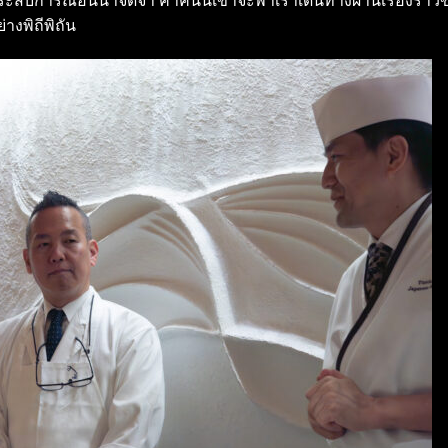
ะสบการณ์อันน่าจดจำ ค่ำคืนนี้เขาจะพาเราเดินทางผ่านเรื่องราว
่างพิถีพิถัน