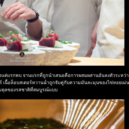
ใจตั้งแต่แรกพบ จานแรกที่ถูกนำเสนอคือการผสมผสานอันลงตัวระหว่า
ร์ เนื้อล็อบสเตอร์หวานฉ่ำถูกจับคู่กับความมันละมุนของไข่หอยเม่
มดุลของรสชาติที่สมบูรณ์แบบ