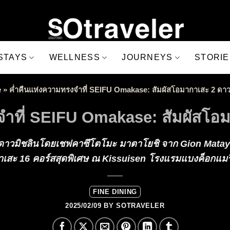
STAYS
WELLNESS
JOURNEYS
STORIE
e
»
ค่ำคืนแห่งความทรงจำที่ SEIFU Omakase: สัมผัสโอมากาเสะ 2 ดาว
จำที่ SEIFU Omakase: สัมผัสโอม
2 ดาวมิชลินโดยเชฟคาซึโตโมะ มาตาโยชิ จาก Gion Matayo
าเสะ 16 คอร์สสุดพิเศษ ณ Kissuisen โรงแรมแบงค็อกแมริ
FINE DINING
2025/02/09
BY
SOTRAVELER