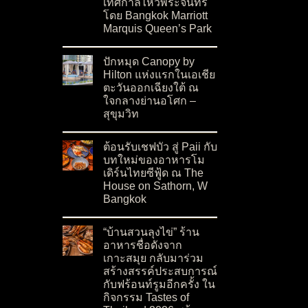
เทศกาลไหว้พระจันทร์
โดย Bangkok Marriott
Marquis Queen’s Park
on เปิดตัว Moon Blush Collection 2026 ต้อนรั
No Comments
ปักหมุด Canopy by
Hilton แห่งแรกในเอเชีย
ตะวันออกเฉียงใต้ ณ
ใจกลางย่านอโศก –
สุขุมวิท
on ปักหมุด Canopy by Hilton แห่งแรกในเอเชียต
No Comments
ต้อนรับเชฟบัว สู่ Paii กับ
บทใหม่ของอาหารโม
เดิร์นไทยซีฟู้ด ณ The
House on Sathorn, W
Bangkok
on ต้อนรับเชฟบัว สู่ Paii กับบทใหม่ของอาหารโ
No Comments
“บ้านสวนลุงไข่” ร้าน
อาหารชื่อดังจาก
เกาะสมุย กลับมาร่วม
สร้างสรรค์ประสบการณ์
กับฟร้อนท์รูมอีกครั้ง ใน
กิจกรรม Tastes of