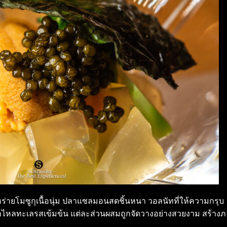
ายโมซูกุเนื้อนุ่ม ปลาแซลมอนสดชิ้นหนา วอลนัทที่ให้ความกรุบ
าไหลทะเลรสเข้มข้น แต่ละส่วนผสมถูกจัดวางอย่างสวยงาม สร้างภา