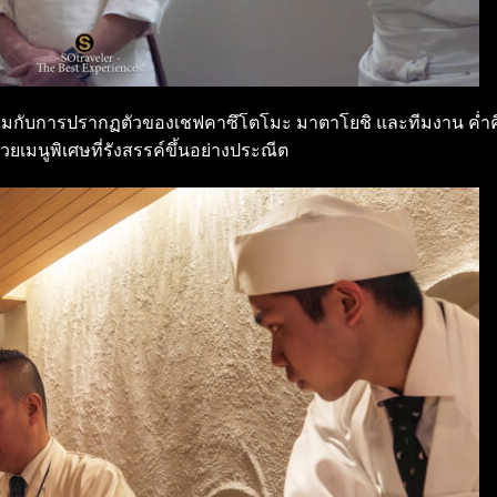
นพร้อมกับการปรากฏตัวของเชฟคาซึโตโมะ มาตาโยชิ และทีมงาน ค่ำคื
ยเมนูพิเศษที่รังสรรค์ขึ้นอย่างประณีต