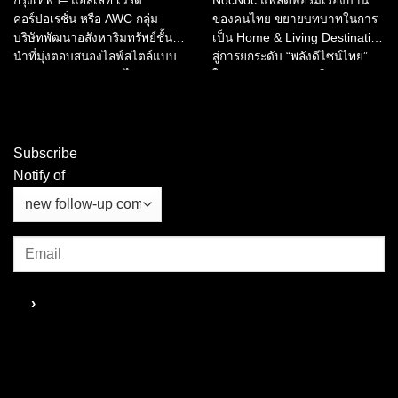
กรุงเทพฯ– แอสเสท เวิรด์
NocNoc แพลตฟอร์มเรื่องบ้าน
กรุงเทพฯ
อุตสาหกรรมการบริการและการ
คอร์ปอเรชั่น หรือ AWC กลุ่ม
ของคนไทย ขยายบทบาทในการ
ท่องเที่ยวไทย
บริษัทพัฒนาอสังหาริมทรัพย์ชั้น
เป็น Home & Living Destination
นำที่มุ่งตอบสนองไลฟ์สไตล์แบบ
สู่การยกระดับ “พลังดีไซน์ไทย”
ครบวงจรของประเทศไทย
ในอุตสาหกรรมการบริการ และ
ประกาศเปิดตัว “Bangkok
การท่องเที่ยว ผ่านการมอบรางวัล
Spectacular 2026” ณ เอเชียทีค
“NocNoc Awards 2025”...
เดอะ ริเวอร์ฟร้อนท์...
Subscribe
Notify of