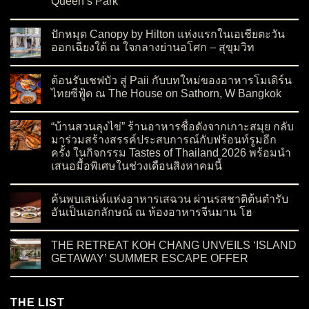
Queen’s Park
on เปิดตัว Moon Blush Collection 2026 ต้อนรับเทศกาลไหว้พระจ
No Comments
ปักหมุด Canopy by Hilton แห่งแรกในเอเชียตะวัน
ออกเฉียงใต้ ณ ใจกลางย่านอโศก – สุขุมวิท
on ปักหมุด Canopy by Hilton แห่งแรกในเอเชียตะวันออกเฉียงใต
No Comments
ต้อนรับเชฟบัว สู่ Paii กับบทใหม่ของอาหารโมเดิร์น
ไทยซีฟู้ด ณ The House on Sathorn, W Bangkok
on ต้อนรับเชฟบัว สู่ Paii กับบทใหม่ของอาหารโมเดิร์นไทยซีฟู้
No Comments
“บ้านสวนลุงไข่” ร้านอาหารชื่อดังจากเกาะสมุย กลับ
มาร่วมสร้างสรรค์ประสบการณ์กับฟร้อนท์รูมอีก
ครั้ง ในกิจกรรม Tastes of Thailand 2026 พร้อมนำ
เสนอมื้อพิเศษในช่วงเดือนสิงหาคมนี้
on “บ้านสวนลุงไข่” ร้านอาหารชื่อดังจากเกาะสมุย กลับมาร่วมสร
No Comments
ค้นพบเสน่ห์แห่งอาหารเสฉวน ผ่านรสชาติต้นตำรับ
อันเป็นเอกลักษณ์ ณ ห้องอาหารจีนมาน โฮ
on ค้นพบเสน่ห์แห่งอาหารเสฉวน ผ่านรสชาติต้นตำรับอันเป็นเอ
No Comments
THE RETREAT KOH CHANG UNVEILS ‘ISLAND
GETAWAY’ SUMMER ESCAPE OFFER
on THE RETREAT KOH CHANG UNVEILS ‘ISLAND GETAWA
No Comments
THE LIST