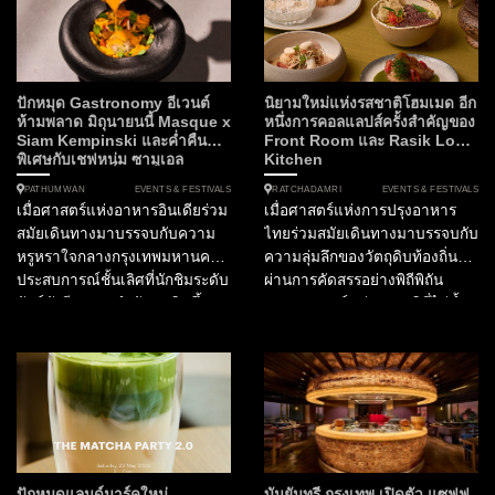
ปักหมุด Gastronomy อีเวนต์
นิยามใหม่แห่งรสชาติโฮมเมด อีก
ห้ามพลาด มิถุนายนนี้ Masque x
หนึ่งการคอลแลปส์ครั้งสำคัญของ
Siam Kempinski และค่ำคืน
Front Room และ Rasik Local
พิเศษกับเชฟหนุ่ม ซามูเอล
Kitchen
EVENTS & FESTIVALS
EVENTS & FESTIVALS
PATHUMWAN
RATCHADAMRI
เมื่อศาสตร์แห่งอาหารอินเดียร่วม
เมื่อศาสตร์แห่งการปรุงอาหาร
สมัยเดินทางมาบรรจบกับความ
ไทยร่วมสมัยเดินทางมาบรรจบกับ
หรูหราใจกลางกรุงเทพมหานคร
ความลุ่มลึกของวัตถุดิบท้องถิ่นที่
ประสบการณ์ชั้นเลิศที่นักชิมระดับ
ผ่านการคัดสรรอย่างพิถีพิถัน
ลักซ์ชัวรีรอคอยกำลังจะเกิดขึ้น
ประสบการณ์แห่งรสชาติที่ไม่ซ้ำ
ในฐานะกองบรรณาธิการ
ใครจึงเริ่มต้นขึ้น ณ ใจกลาง
SOtraveler เรามีความยินดีที่จะ
กรุงเทพมหานคร สำหรับไฟน์ได
นำเสนอการร่วมมือครั้งสำคัญที่
นิ่งเลิฟเวอร์ที่กำลังมองหา
กำลังจะเปลี่ยนค่ำคืนต้นเดือน
ประสบการณ์อาหารไทยที่ก้าว
มิถุนายนนี้ให้เป็นมื้ออาหารที่น่า
ข้ามขีดจำกัดเดิมๆ ห้ามพลาด
จดจำที่สุดแห่งปี โรงแรมสยาม
ความร่วมมือครั้งสำคัญใน
เคมปินสกี้ กรุงเทพฯ เตรียมเปิด
กิจกรรม Tastes of Thailand
ประตูต้อนรับ “Masque” ห้อง
2026 เมื่อ ห้องอาหารไทย
ปักหมุดแลนด์มาร์คใหม่
บันยันทรี กรุงเทพ เปิดตัว แซฟฟ