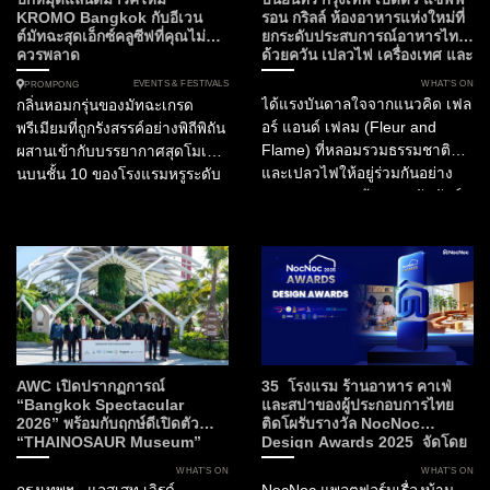
อาหารอันดับ 1 ของประเทศ
ฟร้อนท์รูม (Front Room)...
KROMO Bangkok กับอีเวน
รอน กริลล์ ห้องอาหารแห่งใหม่ที่
ต์มัทฉะสุดเอ็กซ์คลูซีฟที่คุณไม่
ยกระดับประสบการณ์อาหารไทย
อินเดีย และอันดับ 15 ของ
ควรพลาด
ด้วยควัน เปลวไฟ เครื่องเทศ และ
เอเชีย...
ความยั่งยืน
EVENTS & FESTIVALS
WHAT’S ON
PROMPONG
ได้แรงบันดาลใจจากแนวคิด เฟล
กลิ่นหอมกรุ่นของมัทฉะเกรด
อร์ แอนด์ เฟลม (Fleur and
พรีเมียมที่ถูกรังสรรค์อย่างพิถีพิถัน
Flame) ที่หลอมรวมธรรมชาติ
ผสานเข้ากับบรรยากาศสุดโมเดิร์
และเปลวไฟให้อยู่ร่วมกันอย่าง
นบนชั้น 10 ของโรงแรมหรูระดับ
สมดุล Fleur สะท้อนสายสัมพันธ์
Curio Collection by Hilton
ของวัฒนธรรมไทยกับพืชพรรณ
ท่ามกลางทัศนียภาพอันงดงาม
พิธีกรรม และงานหัตถศิลป์ ขณะที่
ของกรุงเทพมหานคร นี่คือการก
Flame ถ่ายทอดพลัง...
ลับมาอย่างยิ่งใหญ่ของ The
Matcha Party 2.0 ที่...
AWC เปิดปรากฏการณ์
35 โรงแรม ร้านอาหาร คาเฟ่
“Bangkok Spectacular
และสปาของผู้ประกอบการไทย
2026” พร้อมกับฤกษ์ดีเปิดตัว
ติดโผรับรางวัล NocNoc
“THAINOSAUR Museum”
Design Awards 2025 จัดโดย
เพื่อมอบประสบการณ์ใหม่แห่ง
NocNoc และบิ๊กภาครัฐ ผลักดัน
WHAT’S ON
WHAT’S ON
ศิลปะ วัฒนธรรม และการเรียนรู้สู่
“พลังดีไซน์” สร้างมูลค่าให้