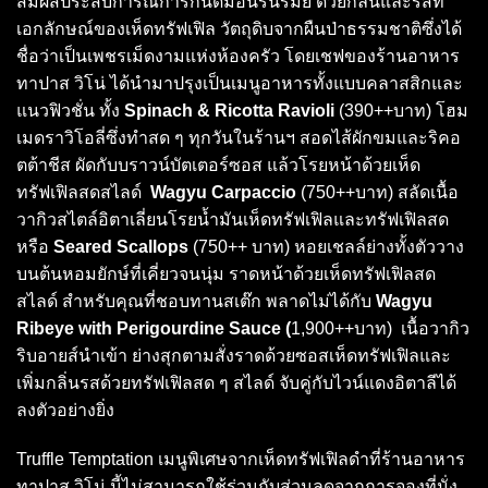
สัมผัสประสบการณ์การกินดื่มอันรื่นรมย์ ด้วยกลิ่นและรสที่
เอกลักษณ์ของเห็ดทรัฟเฟิล วัตถุดิบจากผืนป่าธรรมชาติซึ่งได้
ชื่อว่าเป็นเพชรเม็ดงามแห่งห้องครัว โดยเชฟของร้านอาหาร
ทาปาส วิโน่ ได้นำมาปรุงเป็นเมนูอาหารทั้งแบบคลาสสิกและ
แนวฟิวชั่น ทั้ง
Spinach & Ricotta Ravioli
(390++บาท) โฮม
เมดราวิโอลี่ซึ่งทำสด ๆ ทุกวันในร้านฯ สอดไส้ผักขมและริคอ
ตต้าชีส ผัดกับบราวน์บัตเตอร์ซอส แล้วโรยหน้าด้วยเห็ด
ทรัฟเฟิลสดสไลด์
Wagyu Carpaccio
(750++บาท) สลัดเนื้อ
วากิวสไตล์อิตาเลี่ยนโรยน้ำมันเห็ดทรัฟเฟิลและทรัฟเฟิลสด
หรือ
Seared Scallops
(750++ บาท) หอยเชลล์ย่างทั้งตัววาง
บนต้นหอมยักษ์ที่เคี่ยวจนนุ่ม ราดหน้าด้วยเห็ดทรัฟเฟิลสด
สไลด์ สำหรับคุณที่ชอบทานสเต๊ก พลาดไม่ได้กับ
Wagyu
Ribeye with Perigourdine Sauce (
1,900++บาท) เนื้อวากิว
ริบอายส์นำเข้า ย่างสุกตามสั่งราดด้วยซอสเห็ดทรัฟเฟิลและ
เพิ่มกลิ่นรสด้วยทรัฟเฟิลสด ๆ สไลด์ จับคู่กับไวน์แดงอิตาลีได้
ลงตัวอย่างยิ่ง
Truffle Temptation เมนูพิเศษจากเห็ดทรัฟเฟิลดำที่ร้านอาหาร
ทาปาส วิโน่ นี้ไม่สามารถใช้ร่วมกับส่วนลดจากการจองที่นั่ง