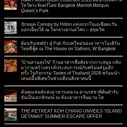
ไหว้พระจันทร์โดย Bangkok Marriott Marquis
Queen’s Park
on เปิดตัว Moon Blush Collection 2026 ต้อนรับเทศกาลไหว้พระจ
No Comments
ปักหมุด Canopy by Hilton แห่งแรกในเอเชียตะวัน
ออกเฉียงใต้ ณ ใจกลางย่านอโศก – สุขุมวิท
on ปักหมุด Canopy by Hilton แห่งแรกในเอเชียตะวันออกเฉียงใต
No Comments
ต้อนรับเชฟบัว สู่ Paii กับบทใหม่ของอาหารโมเดิร์น
ไทยซีฟู้ด ณ The House on Sathorn, W Bangkok
on ต้อนรับเชฟบัว สู่ Paii กับบทใหม่ของอาหารโมเดิร์นไทยซีฟู้
No Comments
“บ้านสวนลุงไข่” ร้านอาหารชื่อดังจากเกาะสมุย กลับ
มาร่วมสร้างสรรค์ประสบการณ์กับฟร้อนท์รูมอีก
ครั้ง ในกิจกรรม Tastes of Thailand 2026 พร้อมนำ
เสนอมื้อพิเศษในช่วงเดือนสิงหาคมนี้
on “บ้านสวนลุงไข่” ร้านอาหารชื่อดังจากเกาะสมุย กลับมาร่วมสร
No Comments
ค้นพบเสน่ห์แห่งอาหารเสฉวน ผ่านรสชาติต้นตำรับ
อันเป็นเอกลักษณ์ ณ ห้องอาหารจีนมาน โฮ
on ค้นพบเสน่ห์แห่งอาหารเสฉวน ผ่านรสชาติต้นตำรับอันเป็นเอ
No Comments
THE RETREAT KOH CHANG UNVEILS ‘ISLAND
GETAWAY’ SUMMER ESCAPE OFFER
on THE RETREAT KOH CHANG UNVEILS ‘ISLAND GETAWA
No Comments