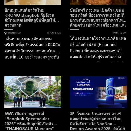
เคมปินสกี้ กรุงเทพฯ เตรียมเปิด
กิจกรรม Tastes of Thailand
ประตูต้อนรับ “Masque” ห้อง
2026 เมื่อ ห้องอาหารไทย
ปักหมุดแลนด์มาร์คใหม่
บันยันทรี กรุงเทพ เปิดตัว แซฟฟ
อาหารอันดับ 1 ของประเทศ
ฟร้อนท์รูม (Front Room)...
KROMO Bangkok กับอีเวน
รอน กริลล์ ห้องอาหารแห่งใหม่ที่
ต์มัทฉะสุดเอ็กซ์คลูซีฟที่คุณไม่
ยกระดับประสบการณ์อาหารไทย
อินเดีย และอันดับ 15 ของ
ควรพลาด
ด้วยควัน เปลวไฟ เครื่องเทศ และ
เอเชีย...
ความยั่งยืน
WHAT’S ON
WHAT’S ON
PROMPONG
ได้แรงบันดาลใจจากแนวคิด เฟล
กลิ่นหอมกรุ่นของมัทฉะเกรด
อร์ แอนด์ เฟลม (Fleur and
พรีเมียมที่ถูกรังสรรค์อย่างพิถีพิถัน
Flame) ที่หลอมรวมธรรมชาติ
ผสานเข้ากับบรรยากาศสุดโมเดิร์
และเปลวไฟให้อยู่ร่วมกันอย่าง
นบนชั้น 10 ของโรงแรมหรูระดับ
สมดุล Fleur สะท้อนสายสัมพันธ์
Curio Collection by Hilton
ของวัฒนธรรมไทยกับพืชพรรณ
ท่ามกลางทัศนียภาพอันงดงาม
พิธีกรรม และงานหัตถศิลป์ ขณะที่
ของกรุงเทพมหานคร นี่คือการก
Flame ถ่ายทอดพลัง...
ลับมาอย่างยิ่งใหญ่ของ The
Matcha Party 2.0 ที่...
AWC เปิดปรากฏการณ์
35 โรงแรม ร้านอาหาร คาเฟ่
“Bangkok Spectacular
และสปาของผู้ประกอบการไทย
2026” พร้อมกับฤกษ์ดีเปิดตัว
ติดโผรับรางวัล NocNoc
“THAINOSAUR Museum”
Design Awards 2025 จัดโดย