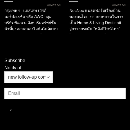
เพื่อมอบประสบการณ์ใหม่แห่ง
NocNoc และบิ๊กภาครัฐ ผลักดัน
WHAT’S ON
WHAT’S ON
ศิลปะ วัฒนธรรม และการเรียนรู้สู่
“พลังดีไซน์” สร้างมูลค่าให้
กรุงเทพฯ– แอสเสท เวิรด์
NocNoc แพลตฟอร์มเรื่องบ้าน
กรุงเทพฯ
อุตสาหกรรมการบริการและการ
คอร์ปอเรชั่น หรือ AWC กลุ่ม
ของคนไทย ขยายบทบาทในการ
ท่องเที่ยวไทย
บริษัทพัฒนาอสังหาริมทรัพย์ชั้น
เป็น Home & Living Destination
นำที่มุ่งตอบสนองไลฟ์สไตล์แบบ
สู่การยกระดับ “พลังดีไซน์ไทย”
ครบวงจรของประเทศไทย
ในอุตสาหกรรมการบริการ และ
ประกาศเปิดตัว “Bangkok
การท่องเที่ยว ผ่านการมอบรางวัล
Spectacular 2026” ณ เอเชียทีค
“NocNoc Awards 2025”...
เดอะ ริเวอร์ฟร้อนท์...
Subscribe
Notify of