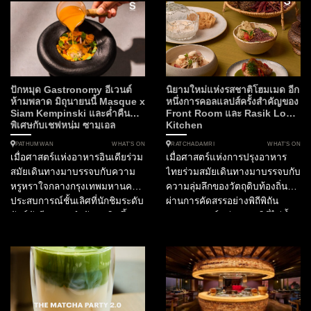
ปักหมุด Gastronomy อีเวนต์
นิยามใหม่แห่งรสชาติโฮมเมด อีก
ห้ามพลาด มิถุนายนนี้ Masque x
หนึ่งการคอลแลปส์ครั้งสำคัญของ
Siam Kempinski และค่ำคืน
Front Room และ Rasik Local
พิเศษกับเชฟหนุ่ม ซามูเอล
Kitchen
WHAT’S ON
WHAT’S ON
PATHUMWAN
RATCHADAMRI
เมื่อศาสตร์แห่งอาหารอินเดียร่วม
เมื่อศาสตร์แห่งการปรุงอาหาร
สมัยเดินทางมาบรรจบกับความ
ไทยร่วมสมัยเดินทางมาบรรจบกับ
หรูหราใจกลางกรุงเทพมหานคร
ความลุ่มลึกของวัตถุดิบท้องถิ่นที่
ประสบการณ์ชั้นเลิศที่นักชิมระดับ
ผ่านการคัดสรรอย่างพิถีพิถัน
ลักซ์ชัวรีรอคอยกำลังจะเกิดขึ้น
ประสบการณ์แห่งรสชาติที่ไม่ซ้ำ
ในฐานะกองบรรณาธิการ
ใครจึงเริ่มต้นขึ้น ณ ใจกลาง
SOtraveler เรามีความยินดีที่จะ
กรุงเทพมหานคร สำหรับไฟน์ได
นำเสนอการร่วมมือครั้งสำคัญที่
นิ่งเลิฟเวอร์ที่กำลังมองหา
กำลังจะเปลี่ยนค่ำคืนต้นเดือน
ประสบการณ์อาหารไทยที่ก้าว
มิถุนายนนี้ให้เป็นมื้ออาหารที่น่า
ข้ามขีดจำกัดเดิมๆ ห้ามพลาด
จดจำที่สุดแห่งปี โรงแรมสยาม
ความร่วมมือครั้งสำคัญใน