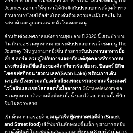
ครองรางวัล 1 ดาวมิชลิน ห้องอาหารได้นำเสนอเซตเมนู The
Journey ออกมาให้ทุกคนได้สัมผัสกับประสบการณ์สุดล้ำทาง
ด้านอาหารไทยได้อย่างโดดเด่นด้วยความละเมียดละไมใน
รสชาติ และลูกเล่นเฉพาะตัวในแต่ละเมนู
สำหรับช่วงเทศกาลแห่งความสุขปลายปี 2020 นี้ สระบัว บาย
กิน กิน ขอชวนทุกท่านมายกระดับประสบการณ์ เซตเมนู The
Journey ให้หรูหรามากยิ่งขึ้น ด้วยการ
รับประทานอาหารมื้อ
ค่ำ 8 คอร์ส ควบคู่ไปกับการแสดงบัลเลต์สุดคลาสสิกจากบท
ประพันธ์อันมีชื่อเสียงของคีตกวีชาวรัสเซีย มร. ปิออตร์ อิลิช
ไชคอฟสกีตอน ‘สวอน เลค’(Swan Lake) พร้อมการเต้น
นาฏศิลป์ไทยร่วมสมัยเคล้าเสียงเพลงบรรเลงจากเครื่องดนตรี
ไวโอลินและเชลโลตลอดทั้งมื้ออาหาร
SOtraveler.com
ขอ
ชวนทุกคนมาติดตามมื้อพิเศษมื้อนี้ บอกได้เลยว่าเป็นมื้อที่นัก
ชิมไม่ควรพลาด
เริ่มต้นความอร่อยด้วย
เมนูสตรีทฟู้ดขนาดพอดีคำ (Snack
and Street food)
เสิร์ฟมาในลักษณะชิ้นเล็ก ๆ สามารถหยิบ
ทานได้ทันที โดยเชฟนำเสนอออกมาทั้งหมด 8 คอร์ส เป็นการ