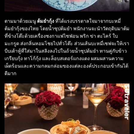
ตามมาด้วยเมนู
ต้มยำกุ้ง
ที่ได้แรงบรรดาลใจมาจากบะหมี่
ต้มยำกุ้งของไทย โดยน้ำซุปต้มยำ พนักงานจะนำวัตถุดิบมาต้ม
ที่ข้างโต๊ะด้วยเครื่องชงกาแฟไซฟ่อน พริก ข่า ตะไคร้ ใบ
มะกรูด ส่งกลิ่นหอมโชยไปทั่วโต๊ะ ส่วนเส้นบะหมี่เชฟจะให้เรา
บีบเต้าหู้ที่ใส่มาในสลิงลงไปในถ้วยน้ำซุปต้มยำ ทานคู่กับข้าว
เกรียบกุ้ง ทาโก้กุ้ง และล็อบสเตอร์แกงแดง ผสมผสานความ
เผ็ดร้อนและความกลมกล่อมของแต่ละองค์ประกอบเข้ากันได้
ดีมาก