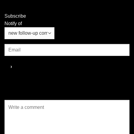
ซึ่งเป็นจุดหมายปลายทางเพียง
ที่อยากสื่อสารกับผู้คนในบริบทที่
แห่งเดียวในเอเชียตะวันออกเฉียง
ต่างออกไปจากเดิม เพราะ
ใต้...
ทรงวาดในวันนี้เป็นพื้นที่เศรษฐกิจ
Subscribe
แบบสร้างสรรค์ ที่รวมศิลปะ
Notify of
วัฒนธรรม...