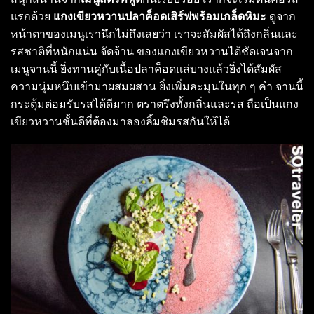
แรกด้วย
แกงเขียวหวานปลาค็อดเสิร์ฟพร้อมเกล็ดหิมะ
ดูจาก
หน้าตาของเมนูเรานึกไม่ถึงเลยว่า เราจะสัมผัสได้ถึงกลิ่นและ
รสชาติที่หนักแน่น จัดจ้าน ของแกงเขียวหวานได้ชัดเจนจาก
เมนูจานนี้ ยิ่งทานคู่กับเนื้อปลาค็อดแล่บางแล้วยิ่งได้สัมผัส
ความนุ่มหนึบเข้ามาผสมผสาน ยิ่งเพิ่มละมุนในทุก ๆ คำ จานนี้
กระตุ้มต่อมรับรสได้ดีมาก ตราตรึงทั้งกลิ่นและรส ถือเป็นแกง
เขียวหวานชั้นดีที่ต้องมาลองลิ้มชิมรสกันให้ได้