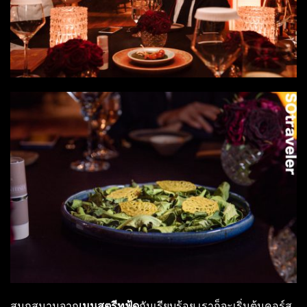
สนุกสนานจาก
เมนูสตรีทฟู้ด
กันเรียบร้อย เราก็จะเริ่มต้นคอร์ส