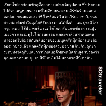
เรียกน้ำย่อยก่อนเข้าสู่มื้ออาหารอย่างเต็มรูปแบบ ซึ่งประกอบ
ไปด้วย เมนูหอยนางรมที่ไม่มีหอยนางรมเสิร์ฟพร้อมสแกล
ลอปสด, ขนมเมอแรงก์ซีอิ๊วพร้อมครีมโยเกิร์ตวาซาบิ, ขนม
ข้าวพองต้มข่าในถุงใสที่รับประทานได้ทั้งคำ, เทมปุระชิโสะ
กรุบกรอบ, ไส้อั่ว, คอร์น-เนตโตไอศกรีมแกงเขียวหวานปู ,
เมี่ยงคำ และเมนูใบไม้กรุบกรอบ แต่ละคำล้วนพาคุณเดิน
ทางออกไปลิ้มรสกับกลิ่นอายของเมนูสตรีทฟู้ดที่อาจเคยลิ้ม
ลองมาบ้างแล้ว แต่สตรีทฟู้ดของสระบัว บาย กิน กิน ถูกยก
ระดับทั้งวัตถุดิบและการนำเสนอด้วยเทคนิคชั้นสูง รับรองว่า
คุณจะหาทานเมนูแบบนี้ที่ไหนไม่ได้ นอกจากที่นี่เท่านั้น