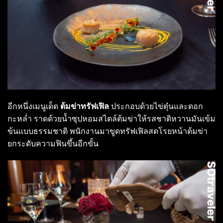
อีกหนึ่งเมนูเด็ด
ต้มข่าทรัฟเฟิล
ประกอบด้วยไข่ตุ๋นและดอก
กะหล่ำ ราดด้วยน้ำซุปหอมสไตล์ต้มข่าให้รสชาติหวานมันเข้ม
ข้นแบบธรรมชาติ พนักงานมาขูดทรัฟเฟิลสดโรยหน้าต้มข่า
ยกระดับความฟินขึ้นอีกขั้น