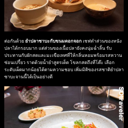
ต่อกันด้วย
ยำปลาซาบะกับขนมดอกจอก
เชฟทำส่วนของหนัง
ปลาได้กรอบมาก แต่ส่วนของเนื้อปลายังคงนุ่มฉ่ำลิ้น รับ
ประทานกับผักสดและมะเขือเทศที่ให้กลิ่นหอมพร้อมรสหวาน
ซ่อนเปรี้ยว ราดด้วยน้ำยำสูตรเด็ด โขลกสดถึงที่โต๊ะ เลือก
ระดับเผ็ดมากน้อยได้ตามความชอบ เพิ่มมิติของรสชาติยำปลา
ซาบะจานนี้ได้เป็นอย่างดี