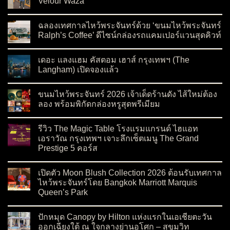
Velour Waza
on Best Tailor Bangkok: The Art of Full Canvas at Velour Waza
No Comments
ฉลองเทศกาลไหว้พระจันทร์ด้วย ‘ขนมไหว้พระจันทร์
Ralph’s Coffee’ ดีไซน์กล่องรถแคมเปอร์แวนสุดคิวท์
on ฉลองเทศกาลไหว้พระจันทร์ด้วย ‘ขนมไหว้พระจันทร์ Ralph’s C
No Comments
เดอะ แลงแฮม คัสตอม เฮาส์ กรุงเทพฯ (The
Langham) เปิดจองแล้ว
on เดอะ แลงแฮม คัสตอม เฮาส์ กรุงเทพฯ (The Langham) เปิดจอ
No Comments
ขนมไหว้พระจันทร์ 2026 เจ้าเด็ดร้านดัง ไส้ใหม่ต้อง
ลอง พร้อมพิกัดกล่องหรูสุดพรีเมียม
on ขนมไหว้พระจันทร์ 2026 เจ้าเด็ดร้านดัง ไส้ใหม่ต้องลอง พร้อมพ
No Comments
รีวิว The Magic Table โรงแรมแกรนด์ ไฮแอท
เอราวัณ กรุงเทพฯ เจาะลึกเซ็ตเมนู The Grand
Prestige 5 คอร์ส
on รีวิว The Magic Table โรงแรมแกรนด์ ไฮแอท เอราวัณ กรุงเทพ
No Comments
เปิดตัว Moon Blush Collection 2026 ต้อนรับเทศกาล
ไหว้พระจันทร์โดย Bangkok Marriott Marquis
Queen’s Park
on เปิดตัว Moon Blush Collection 2026 ต้อนรับเทศกาลไหว้พระจ
No Comments
ปักหมุด Canopy by Hilton แห่งแรกในเอเชียตะวัน
ออกเฉียงใต้ ณ ใจกลางย่านอโศก – สุขุมวิท