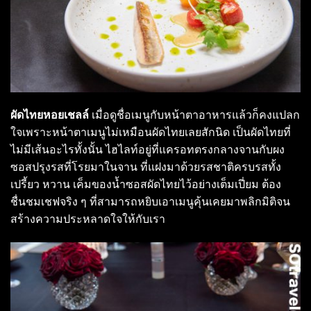
ผัดไทยหอยเชลล์
เมื่อดูชื่อเมนูกับหน้าตาอาหารแล้วก็คงแปลก
ใจเพราะหน้าตาเมนูไม่เหมือนผัดไทยเลยสักนิด เป็นผัดไทยที่
ไม่มีเส้นอะไรทั้งนั้น ไฮไลท์อยู่ที่แครอทตรงกลางจานกับผง
ซอสปรุงรสที่โรยมาในจาน ที่แฝงมาด้วยรสชาติครบรสทั้ง
เปรี้ยว หวาน เค็มของน้ำซอสผัดไทยไว้อย่างเต็มเปี่ยม ต้อง
ชื่นชมเชฟจริง ๆ ที่สามารถหยิบเอาเมนูคุ้นเคยมาพลิกมิติจน
สร้างความประหลาดใจให้กับเรา