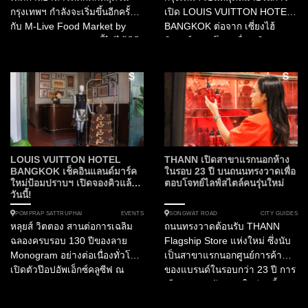
กรุงเทพฯ กำลังจะเริ่มขึ้นอีกครั้ง
เปิด LOUIS VUITTON HOTEL
กับ M-Live Food Market by
BANGKOK ต่อจาก เซี่ยงไฮ้
Marriott Bonvoy งานนี้ไม่ได้มีดี
นิวยอร์กและโซล เพื่อเฉลิมฉลอง
แค่เรื่องกิน แต่คือการยกขบวน
130 ปีของลาย Monogram เรื่อง
ความสนุกในธีมคาร์นิวัลมาไว้บน
ราวจึงเริ่มต้นขึ้นที่นี่ ในฐานะ...
ดาดฟ้าใจกลางราชประสงค์
ตลอด 3 วันเต็ม! ทำไมคุณถึงห้าม
พลาดงานนี้? งานนี้เป็นการรวม
ตัวครั้งยิ่งใหญ่ของเชฟฝีมือเยี่ยม
จากโรงแรมในเครือแมริออทก
ว่า...
LOUIS VUITTON HOTEL
THANN เปิดสาขาแรกนอกห้าง
BANGKOK เช็คอินแลนด์มาร์ค
ในรอบ 23 ปี บนถนนทรงวาดเพื่อ
ใหม่ป้อมปราบฯ เปิดจองคิวแล้ว
ตอบโจทย์ไลฟ์สไตล์คนรุ่นใหม่
วันนี้!
EVENTS
CITY GUIDES
POMPRAP SATTRUPHAI
SONGWAT ROAD
หลุยส์ วิตตอง สานต่อการเฉลิม
ถนนทรงวาดต้อนรับ THANN
ฉลองครบรอบ 130 ปีของลาย
Flagship Store แห่งใหม่ ซึ่งนับ
Monogram อย่างต่อเนื่องทั่วโลก
เป็นสาขาแรกนอกศูนย์การค้า
เปิดตัวป๊อปอัพเอ็กซ์คลูซีฟ ณ
ของแบรนด์ในรอบกว่า 23 ปี การ
กรุงเทพมหานคร LOUIS
เลือกออกมาปักหมุดในย่านนี้
VUITTON HOTEL BANGKOK
สะท้อนความตั้งใจของ THANN