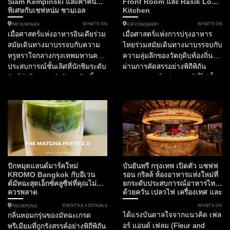
Siam Kempinski และค่ำคืน
Front Room และ Rasik Local
พิเศษกับเชฟหนุ่ม ซามูเอล
Kitchen
WHAT’S ON
WHAT’S ON
PATHUMWAN
RATCHADAMRI
เมื่อศาสตร์แห่งอาหารอินเดียร่วม
เมื่อศาสตร์แห่งการปรุงอาหาร
สมัยเดินทางมาบรรจบกับความ
ไทยร่วมสมัยเดินทางมาบรรจบกับ
หรูหราใจกลางกรุงเทพมหานคร
ความลุ่มลึกของวัตถุดิบท้องถิ่นที่
ประสบการณ์ชั้นเลิศที่นักชิมระดับ
ผ่านการคัดสรรอย่างพิถีพิถัน
ลักซ์ชัวรีรอคอยกำลังจะเกิดขึ้น
ประสบการณ์แห่งรสชาติที่ไม่ซ้ำ
ในฐานะกองบรรณาธิการ
ใครจึงเริ่มต้นขึ้น ณ ใจกลาง
SOtraveler เรามีความยินดีที่จะ
กรุงเทพมหานคร สำหรับไฟน์ได
นำเสนอการร่วมมือครั้งสำคัญที่
นิ่งเลิฟเวอร์ที่กำลังมองหา
กำลังจะเปลี่ยนค่ำคืนต้นเดือน
ประสบการณ์อาหารไทยที่ก้าว
มิถุนายนนี้ให้เป็นมื้ออาหารที่น่า
ข้ามขีดจำกัดเดิมๆ ห้ามพลาด
จดจำที่สุดแห่งปี โรงแรมสยาม
ความร่วมมือครั้งสำคัญใน
เคมปินสกี้ กรุงเทพฯ เตรียมเปิด
กิจกรรม Tastes of Thailand
ประตูต้อนรับ “Masque” ห้อง
2026 เมื่อ ห้องอาหารไทย
ปักหมุดแลนด์มาร์คใหม่
บันยันทรี กรุงเทพ เปิดตัว แซฟฟ
อาหารอันดับ 1 ของประเทศ
ฟร้อนท์รูม (Front Room)...
KROMO Bangkok กับอีเวน
รอน กริลล์ ห้องอาหารแห่งใหม่ที่
ต์มัทฉะสุดเอ็กซ์คลูซีฟที่คุณไม่
ยกระดับประสบการณ์อาหารไทย
อินเดีย และอันดับ 15 ของ
ควรพลาด
ด้วยควัน เปลวไฟ เครื่องเทศ และ
เอเชีย...
ความยั่งยืน
EVENTS & FESTIVALS
WHAT’S ON
PROMPONG
ได้แรงบันดาลใจจากแนวคิด เฟล
กลิ่นหอมกรุ่นของมัทฉะเกรด
อร์ แอนด์ เฟลม (Fleur and
พรีเมียมที่ถูกรังสรรค์อย่างพิถีพิถัน