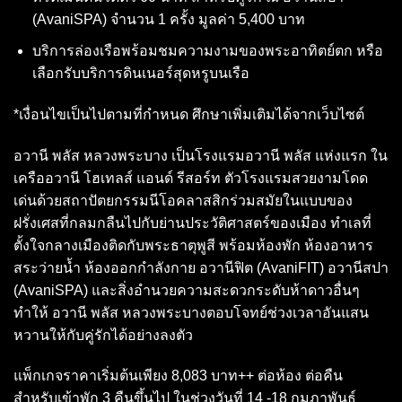
(AvaniSPA) จำนวน 1 ครั้ง มูลค่า 5,400 บาท
บริการล่องเรือพร้อมชมความงามของพระอาทิตย์ตก หรือ
เลือกรับบริการดินเนอร์สุดหรูบนเรือ
*เงื่อนไขเป็นไปตามที่กำหนด ศึกษาเพิ่มเติมได้จากเว็บไซต์
อวานี พลัส หลวงพระบาง เป็นโรงแรมอวานี พลัส แห่งแรก ใน
เครืออวานี โฮเทลส์ แอนด์ รีสอร์ท ตัวโรงแรมสวยงามโดด
เด่นด้วยสถาปัตยกรรมนีโอคลาสสิกร่วมสมัยในแบบของ
ฝรั่งเศสที่กลมกลืนไปกับย่านประวัติศาสตร์ของเมือง ทำเลที่
ตั้งใจกลางเมืองติดกับพระธาตุพูสี พร้อมห้องพัก ห้องอาหาร
สระว่ายน้ำ ห้องออกกำลังกาย อวานีฟิต (AvaniFIT) อวานีสปา
(AvaniSPA) และสิ่งอำนวยความสะดวกระดับห้าดาวอื่นๆ
ทำให้ อวานี พลัส หลวงพระบางตอบโจทย์ช่วงเวลาอันแสน
หวานให้กับคู่รักได้อย่างลงตัว
แพ็กเกจราคาเริ่มต้นเพียง 8,083 บาท++ ต่อห้อง ต่อคืน
สำหรับเข้าพัก 3 คืนขึ้นไป ในช่วงวันที่ 14 -18 กุมภาพันธ์