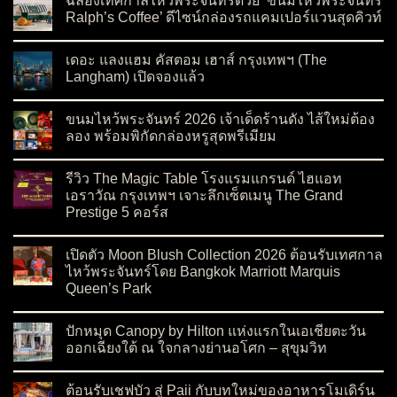
ฉลองเทศกาลไหว้พระจันทร์ด้วย ‘ขนมไหว้พระจันทร์
Ralph’s Coffee’ ดีไซน์กล่องรถแคมเปอร์แวนสุดคิวท์
on ฉลองเทศกาลไหว้พระจันทร์ด้วย ‘ขนมไหว้พระจันทร์ Ralph’s C
No Comments
เดอะ แลงแฮม คัสตอม เฮาส์ กรุงเทพฯ (The
Langham) เปิดจองแล้ว
on เดอะ แลงแฮม คัสตอม เฮาส์ กรุงเทพฯ (The Langham) เปิดจอ
No Comments
ขนมไหว้พระจันทร์ 2026 เจ้าเด็ดร้านดัง ไส้ใหม่ต้อง
ลอง พร้อมพิกัดกล่องหรูสุดพรีเมียม
on ขนมไหว้พระจันทร์ 2026 เจ้าเด็ดร้านดัง ไส้ใหม่ต้องลอง พร้อมพ
No Comments
รีวิว The Magic Table โรงแรมแกรนด์ ไฮแอท
เอราวัณ กรุงเทพฯ เจาะลึกเซ็ตเมนู The Grand
Prestige 5 คอร์ส
on รีวิว The Magic Table โรงแรมแกรนด์ ไฮแอท เอราวัณ กรุงเทพ
No Comments
เปิดตัว Moon Blush Collection 2026 ต้อนรับเทศกาล
ไหว้พระจันทร์โดย Bangkok Marriott Marquis
Queen’s Park
on เปิดตัว Moon Blush Collection 2026 ต้อนรับเทศกาลไหว้พระจ
No Comments
ปักหมุด Canopy by Hilton แห่งแรกในเอเชียตะวัน
ออกเฉียงใต้ ณ ใจกลางย่านอโศก – สุขุมวิท
on ปักหมุด Canopy by Hilton แห่งแรกในเอเชียตะวันออกเฉียงใต
No Comments
ต้อนรับเชฟบัว สู่ Paii กับบทใหม่ของอาหารโมเดิร์น