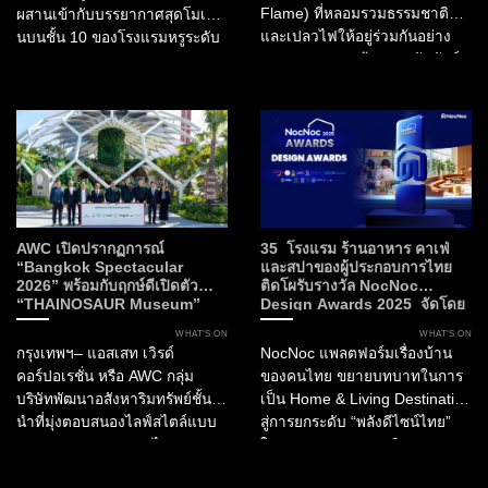
Flame) ที่หลอมรวมธรรมชาติ
ผสานเข้ากับบรรยากาศสุดโมเดิร์
และเปลวไฟให้อยู่ร่วมกันอย่าง
นบนชั้น 10 ของโรงแรมหรูระดับ
สมดุล Fleur สะท้อนสายสัมพันธ์
Curio Collection by Hilton
ของวัฒนธรรมไทยกับพืชพรรณ
ท่ามกลางทัศนียภาพอันงดงาม
พิธีกรรม และงานหัตถศิลป์ ขณะที่
ของกรุงเทพมหานคร นี่คือการก
Flame ถ่ายทอดพลัง...
ลับมาอย่างยิ่งใหญ่ของ The
Matcha Party 2.0 ที่...
AWC เปิดปรากฏการณ์
35 โรงแรม ร้านอาหาร คาเฟ่
“Bangkok Spectacular
และสปาของผู้ประกอบการไทย
2026” พร้อมกับฤกษ์ดีเปิดตัว
ติดโผรับรางวัล NocNoc
“THAINOSAUR Museum”
Design Awards 2025 จัดโดย
เพื่อมอบประสบการณ์ใหม่แห่ง
NocNoc และบิ๊กภาครัฐ ผลักดัน
WHAT’S ON
WHAT’S ON
ศิลปะ วัฒนธรรม และการเรียนรู้สู่
“พลังดีไซน์” สร้างมูลค่าให้
กรุงเทพฯ– แอสเสท เวิรด์
NocNoc แพลตฟอร์มเรื่องบ้าน
กรุงเทพฯ
อุตสาหกรรมการบริการและการ
คอร์ปอเรชั่น หรือ AWC กลุ่ม
ของคนไทย ขยายบทบาทในการ
ท่องเที่ยวไทย
บริษัทพัฒนาอสังหาริมทรัพย์ชั้น
เป็น Home & Living Destination
นำที่มุ่งตอบสนองไลฟ์สไตล์แบบ
สู่การยกระดับ “พลังดีไซน์ไทย”
ครบวงจรของประเทศไทย
ในอุตสาหกรรมการบริการ และ
ประกาศเปิดตัว “Bangkok
การท่องเที่ยว ผ่านการมอบรางวัล