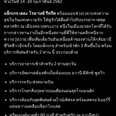
ช่วงวันที่ 14 -18 กุมภาพันธ์ 2562
แพ็กเกจ เดอะ โรมานซ์ รีทรีต
พร้อมมอบช่วงเวลาแห่งความ
สุขในวันแห่งความรัก ให้คู่รักได้ดื่มด่ำไปกับบรรยากาศสุด
คลาสสิก ณ เมืองหลวงพระบาง หนึ่งในเมืองมรดกโลกที่ได้รับ
การกล่าวขานว่าเป็นอีกหนึ่งสถานที่ที่ให้ท่านหลีกหนีจาก
ความวุ่นวาย เพื่อเติมเต็มวันอันเหนื่อยล้าของท่านให้กลับมามี
ชีวิตชีวาอีกครั้ง โดยแพ็กเกจ สำหรับเข้าพัก 3 คืนขึ้นไป พร้อม
บริการพิเศษสำหรับ 2 ท่าน นี้ ประกอบด้วย
บริการอาหารเช้าสำหรับ 2 ท่านทุกวัน
บริการอัพเกรดห้องพักเป็นห้องแบบ อวานี ดีลักซ์ พูลวิว
บริการรถรับ-ส่งสนามบิน
บริการโรยกลีบกุหลาบบนเตียงนอนสุดโรแมนติก
บริการต้อนรับสุดพิเศษด้วยไวน์เลิศรส พร้อมสตรอว์เบอร์รี่
แสนหวานเคลือบช็อกโกแลต
ทรีตเมนต์นวดตัว 60 นาที สำหรับคู่รัก ณ อวานีสปา