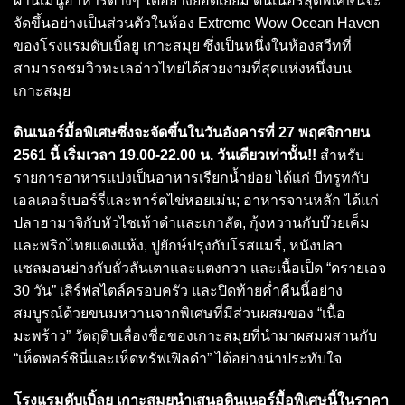
ผ่านเมนูอาหารต่างๆ ได้อย่างยอดเยี่ยม ดินเนอร์สุดพิเศษนี้จะ
จัดขึ้นอย่างเป็นส่วนตัวในห้อง Extreme Wow Ocean Haven
ของโรงแรมดับเบิ้ลยู เกาะสมุย ซึ่งเป็นหนึ่งในห้องสวีทที่
สามารถชมวิวทะเลอ่าวไทยได้สวยงามที่สุดแห่งหนึ่งบน
เกาะสมุย
ดินเนอร์มื้อพิเศษซึ่งจะจัดขึ้นในวันอังคารที่ 27 พฤศจิกายน
2561 นี้ เริ่มเวลา 19.00-22.00 น. วันเดียวเท่านั้น!!
สำหรับ
รายการอาหารแบ่งเป็นอาหารเรียกน้ำย่อย ได้แก่ บีทรูทกับ
เอลเดอร์เบอร์รี่และทาร์ตไข่หอยเม่น; อาหารจานหลัก ได้แก่
ปลาฮามาจิกับหัวไชเท้าดำและเกาลัด, กุ้งหวานกับบ๊วยเค็ม
และพริกไทยแดงแห้ง, ปูยักษ์ปรุงกับโรสแมรี่, หนังปลา
แซลมอนย่างกับถั่วลันเตาและแตงกวา และเนื้อเป็ด “ดรายเอจ
30 วัน” เสิร์ฟสไตล์ครอบครัว และปิดท้ายค่ำคืนนี้อย่าง
สมบูรณ์ด้วยขนมหวานจากพิเศษที่มีส่วนผสมของ “เนื้อ
มะพร้าว” วัตถุดิบเลื่องชื่อของเกาะสมุยที่นำมาผสมผสานกับ
“เห็ดพอร์ชินี่และเห็ดทรัฟเฟิลดำ” ได้อย่างน่าประทับใจ
โรงแรมดับเบิ้ลยู เกาะสมุยนำเสนอดินเนอร์มื้อพิเศษนี้ในราคา