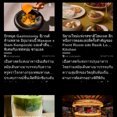
ปักหมุด Gastronomy อีเวนต์
นิยามใหม่แห่งรสชาติโฮมเมด อีก
ห้ามพลาด มิถุนายนนี้ Masque x
หนึ่งการคอลแลปส์ครั้งสำคัญของ
Siam Kempinski และค่ำคืน
Front Room และ Rasik Local
พิเศษกับเชฟหนุ่ม ซามูเอล
Kitchen
WHAT’S ON
WHAT’S ON
PATHUMWAN
RATCHADAMRI
เมื่อศาสตร์แห่งอาหารอินเดียร่วม
เมื่อศาสตร์แห่งการปรุงอาหาร
สมัยเดินทางมาบรรจบกับความ
ไทยร่วมสมัยเดินทางมาบรรจบกับ
หรูหราใจกลางกรุงเทพมหานคร
ความลุ่มลึกของวัตถุดิบท้องถิ่นที่
ประสบการณ์ชั้นเลิศที่นักชิมระดับ
ผ่านการคัดสรรอย่างพิถีพิถัน
ลักซ์ชัวรีรอคอยกำลังจะเกิดขึ้น
ประสบการณ์แห่งรสชาติที่ไม่ซ้ำ
ในฐานะกองบรรณาธิการ
ใครจึงเริ่มต้นขึ้น ณ ใจกลาง
SOtraveler เรามีความยินดีที่จะ
กรุงเทพมหานคร สำหรับไฟน์ได
นำเสนอการร่วมมือครั้งสำคัญที่
นิ่งเลิฟเวอร์ที่กำลังมองหา
กำลังจะเปลี่ยนค่ำคืนต้นเดือน
ประสบการณ์อาหารไทยที่ก้าว
มิถุนายนนี้ให้เป็นมื้ออาหารที่น่า
ข้ามขีดจำกัดเดิมๆ ห้ามพลาด
จดจำที่สุดแห่งปี โรงแรมสยาม
ความร่วมมือครั้งสำคัญใน