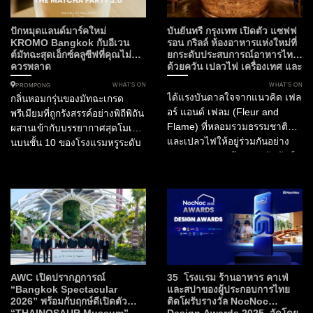
เคมปินสกี้ กรุงเทพฯ เตรียมเปิด
กิจกรรม Tastes of Thailand
ประตูต้อนรับ “Masque” ห้อง
2026 เมื่อ ห้องอาหารไทย
ปักหมุดแลนด์มาร์คใหม่
บันยันทรี กรุงเทพ เปิดตัว แซฟฟ
อาหารอันดับ 1 ของประเทศ
ฟร้อนท์รูม (Front Room)...
KROMO Bangkok กับอีเวน
รอน กริลล์ ห้องอาหารแห่งใหม่ที่
ต์มัทฉะสุดเอ็กซ์คลูซีฟที่คุณไม่
ยกระดับประสบการณ์อาหารไทย
อินเดีย และอันดับ 15 ของ
ควรพลาด
ด้วยควัน เปลวไฟ เครื่องเทศ และ
เอเชีย...
ความยั่งยืน
WHAT’S ON
WHAT’S ON
PROMPONG
ได้แรงบันดาลใจจากแนวคิด เฟล
กลิ่นหอมกรุ่นของมัทฉะเกรด
อร์ แอนด์ เฟลม (Fleur and
พรีเมียมที่ถูกรังสรรค์อย่างพิถีพิถัน
Flame) ที่หลอมรวมธรรมชาติ
ผสานเข้ากับบรรยากาศสุดโมเดิร์
และเปลวไฟให้อยู่ร่วมกันอย่าง
นบนชั้น 10 ของโรงแรมหรูระดับ
สมดุล Fleur สะท้อนสายสัมพันธ์
Curio Collection by Hilton
ของวัฒนธรรมไทยกับพืชพรรณ
ท่ามกลางทัศนียภาพอันงดงาม
พิธีกรรม และงานหัตถศิลป์ ขณะที่
ของกรุงเทพมหานคร นี่คือการก
Flame ถ่ายทอดพลัง...
ลับมาอย่างยิ่งใหญ่ของ The
Matcha Party 2.0 ที่...
AWC เปิดปรากฏการณ์
35 โรงแรม ร้านอาหาร คาเฟ่
“Bangkok Spectacular
และสปาของผู้ประกอบการไทย
2026” พร้อมกับฤกษ์ดีเปิดตัว
ติดโผรับรางวัล NocNoc