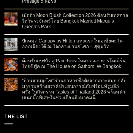
Prestige 5 คอร์ส
on รีวิว The Magic Table โรงแรมแกรนด์ ไฮแอท เอราวัณ กรุงเทพ
No Comments
เปิดตัว Moon Blush Collection 2026 ต้อนรับเทศกาล
ไหว้พระจันทร์โดย Bangkok Marriott Marquis
Queen’s Park
on เปิดตัว Moon Blush Collection 2026 ต้อนรับเทศกาลไหว้พระจ
No Comments
ปักหมุด Canopy by Hilton แห่งแรกในเอเชียตะวัน
ออกเฉียงใต้ ณ ใจกลางย่านอโศก – สุขุมวิท
on ปักหมุด Canopy by Hilton แห่งแรกในเอเชียตะวันออกเฉียงใต
No Comments
ต้อนรับเชฟบัว สู่ Paii กับบทใหม่ของอาหารโมเดิร์น
ไทยซีฟู้ด ณ The House on Sathorn, W Bangkok
on ต้อนรับเชฟบัว สู่ Paii กับบทใหม่ของอาหารโมเดิร์นไทยซีฟู้
No Comments
“บ้านสวนลุงไข่” ร้านอาหารชื่อดังจากเกาะสมุย กลับ
มาร่วมสร้างสรรค์ประสบการณ์กับฟร้อนท์รูมอีก
ครั้ง ในกิจกรรม Tastes of Thailand 2026 พร้อมนำ
เสนอมื้อพิเศษในช่วงเดือนสิงหาคมนี้
on “บ้านสวนลุงไข่” ร้านอาหารชื่อดังจากเกาะสมุย กลับมาร่วมสร
No Comments
THE LIST