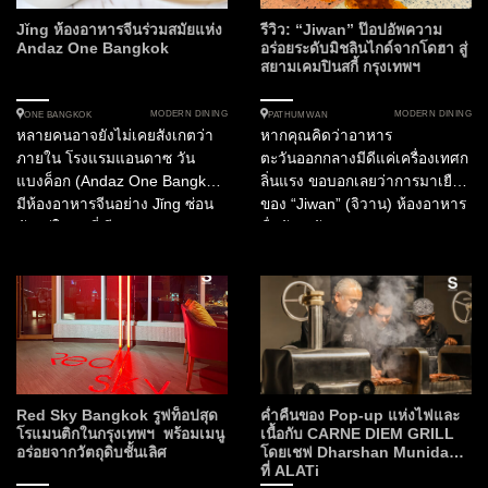
Jǐng ห้องอาหารจีนร่วมสมัยแห่ง
รีวิว: “Jiwan” ป๊อปอัพความ
Andaz One Bangkok
อร่อยระดับมิชลินไกด์จากโดฮา สู่
สยามเคมปินสกี้ กรุงเทพฯ
MODERN DINING
MODERN DINING
ONE BANGKOK
PATHUMWAN
หลายคนอาจยังไม่เคยสังเกตว่า
หากคุณคิดว่าอาหาร
ภายใน โรงแรมแอนดาซ วัน
ตะวันออกกลางมีดีแค่เครื่องเทศก
แบงค็อก (Andaz One Bangkok)
ลิ่นแรง ขอบอกเลยว่าการมาเยือน
มีห้องอาหารจีนอย่าง Jǐng ซ่อน
ของ “Jiwan” (จิวาน) ห้องอาหาร
ตัวอยู่ในมุมที่เงียบสงบของ
ชื่อดังระดับ Michelin Guide
โรงแรม ห้องอาหารแห่งนี้นำ
Recommended จากกาตาร์ ใน
เสนออาหารจีนกวางตุ้งและ
ครั้งนี้ จะเปลี่ยนความคิดของคุณ
เสฉวนในบรรยากาศที่โปร่งสบาย
ไปตลอดกาล เพราะนี่คือการผสม
เปิดรับแสงธรรมชาติและมองเห็น
ผสานระหว่างมรดกทาง
วิวสวนลุมพินีผ่านกระจกบานใหญ่
วัฒนธรรมอาหรับ และเทคนิคการ
สอดคล้องกับชื่อ Jǐng...
ปรุงชั้นสูงภายใต้ปรัชญาของ
ไอคอนระดับโลกอย่าง อลัง ดู
คาส...
Red Sky Bangkok รูฟท็อปสุด
ค่ำคืนของ Pop-up แห่งไฟและ
โรแมนติกในกรุงเทพฯ พร้อมเมนู
เนื้อกับ CARNE DIEM GRILL
อร่อยจากวัตถุดิบชั้นเลิศ
โดยเชฟ Dharshan Munidasa
ที่ ALATi