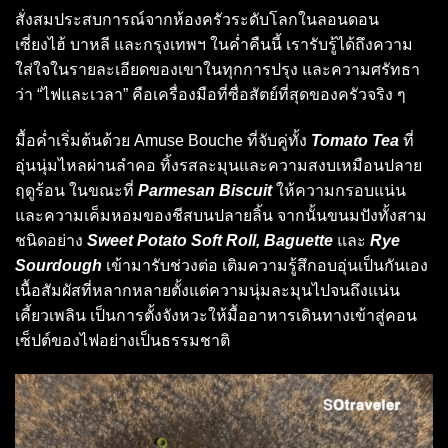
สั่งสมประสบการณ์จากห้องครัวระดับโลกในลอนดอน
เซี่ยงไฮ้ บาหลี และกรุงเทพฯ ในค่ำคืนนี้ เรารับรู้ได้ถึงความ
ใส่ใจในรายละเอียดของเขาในทุกการปรุง และความศรัทธา
ว่า “ไฟและเวลา” คือเครื่องมือที่ซื่อสัตย์ที่สุดของครัวจริง ๆ
มื้อค่ำเริ่มต้นด้วย Amuse Bouche ที่จับคู่ทั้ง
Tomato Tea
ที่
อุ่นนุ่มไหลผ่านลำคอ ทิ้งรสละมุนและความสงบเหมือนปลาย
ฤดูร้อน ในขณะที่
Parmesan Biscuit
ให้ความกรอบแน่น
และความเค็มหอมของชีสบนปลายลิ้น จากนั้นขนมปังทั้งสาม
ชนิดอย่าง
Sweet Potato Soft Roll, Baguette
และ
Rye
Sourdough
เข้ามารับช่วงต่อ เติมความรู้สึกอบอุ่นเป็นกันเอง
เนื้อสัมผัสที่หลากหลายตั้งแต่ความนุ่มละมุนไปจนถึงแน่น
เคี้ยวเพลิน เป็นการตั้งจังหวะให้มื้ออาหารเดินทางเข้าสู่คอน
เซ็ปต์ของไฟอย่างเป็นธรรมชาติ