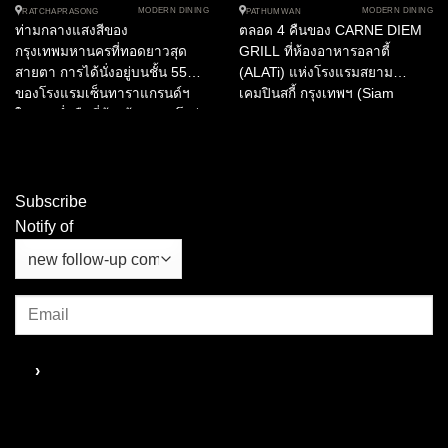
MODERN DINING
MODERN DINING
RATCHAPRASONG
PATHUMWAN
ท่ามกลางแสงสีของ
ตลอด 4 คืนของ CARNE DIEM
กรุงเทพมหานครที่ทอดยาวสุด
GRILL ที่ห้องอาหารอลาตี้
สายตา การได้นั่งอยู่บนชั้น 55
(ALATi) แห่งโรงแรมสยาม
ของโรงแรมเซ็นทาราแกรนด์ฯ
เคมปินสกี้ กรุงเทพฯ (Siam
ในยามค่ำคืนที่ท้องฟ้าปลอดโปร่ง
Kempinski Hotel Bangkok) เชฟ
เป็นอะไรที่พิเศษอย่างที่สุด Red
ดาร์ชาน...
Sky Bangkok ต้อนรับเราด้วย
บรรยากาศที่อบอวลไปด้วยความ
น่ารักจากการต้อนรับอย่างอบอุ่น
Subscribe
และรอยยิ้มอันน่าประทับใจของ
Notify of
พนักงาน การกลับมาครั้งนี้เพราะ
อยากลิ้มรสฝืมือเชฟลูก้า รุส
โซ่ เชฟชาวอิตาเลียนที่เคยร่วม
งานกับร้านอาหารระดับมิชลิน
และโรงแรมดังมากมาย การเดิน
ทางของรสชาติในมื้อนี้ถูกร้อย
เรียงไปพร้อมกับการพักผ่อนใน
ห้อง Junior Suite ซึ่งถูกจัดเตรียม
ไว้สำหรับการเฉลิมฉลองส่วนตัวที่
ประณีตที่สุดครั้งหนึ่งเท่าที่เราเคย