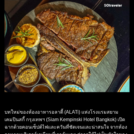
บทใหม่ของห้องอาหารอลาตี้ (ALATi) แห่งโรงแรมสยาม
เคมปินสกี้ กรุงเทพฯ (Siam Kempinski Hotel Bangkok) เปิด
ฉากด้วยคอนเซ็ปต์ไฟและควันที่ชัดเจนและน่าสนใจ จากห้อง