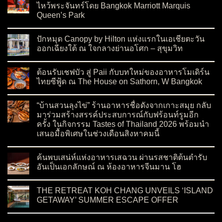
ไหว้พระจันทร์โดย Bangkok Marriott Marquis
Queen’s Park
on เปิดตัว Moon Blush Collection 2026 ต้อนรับเทศกาลไหว้พระจ
No Comments
ปักหมุด Canopy by Hilton แห่งแรกในเอเชียตะวัน
ออกเฉียงใต้ ณ ใจกลางย่านอโศก – สุขุมวิท
on ปักหมุด Canopy by Hilton แห่งแรกในเอเชียตะวันออกเฉียงใต
No Comments
ต้อนรับเชฟบัว สู่ Paii กับบทใหม่ของอาหารโมเดิร์น
ไทยซีฟู้ด ณ The House on Sathorn, W Bangkok
on ต้อนรับเชฟบัว สู่ Paii กับบทใหม่ของอาหารโมเดิร์นไทยซีฟู้
No Comments
“บ้านสวนลุงไข่” ร้านอาหารชื่อดังจากเกาะสมุย กลับ
มาร่วมสร้างสรรค์ประสบการณ์กับฟร้อนท์รูมอีก
ครั้ง ในกิจกรรม Tastes of Thailand 2026 พร้อมนำ
เสนอมื้อพิเศษในช่วงเดือนสิงหาคมนี้
on “บ้านสวนลุงไข่” ร้านอาหารชื่อดังจากเกาะสมุย กลับมาร่วมสร
No Comments
ค้นพบเสน่ห์แห่งอาหารเสฉวน ผ่านรสชาติต้นตำรับ
อันเป็นเอกลักษณ์ ณ ห้องอาหารจีนมาน โฮ
on ค้นพบเสน่ห์แห่งอาหารเสฉวน ผ่านรสชาติต้นตำรับอันเป็นเอ
No Comments
THE RETREAT KOH CHANG UNVEILS ‘ISLAND
GETAWAY’ SUMMER ESCAPE OFFER
on THE RETREAT KOH CHANG UNVEILS ‘ISLAND GETAWA
No Comments