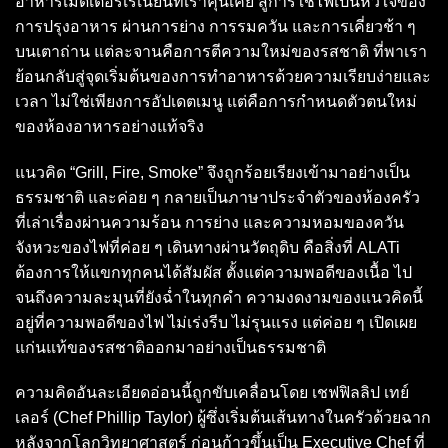
อาหารเมดิเตอร์เรเนียนที่เราคุ้นเคย สู่การใช้ไฟเป็นหัวใจของ
การปรุงอาหาร ผ่านการย่าง การรมควัน และการเคี่ยวช้า ๆ
บนเตาถ่าน แต่ละจานคือการตีความใหม่ของรสชาติ ที่พาเรา
ย้อนกลับสู่จุดเริ่มต้นของการทำอาหารด้วยความเรียบง่ายและ
เวลา ไม่ใช่เพียงการอัปเดตเมนู แต่คือการกำหนดตัวตนใหม่
ของห้องอาหารอย่างแท้จริง
แนวคิด “Grill, Fire, Smoke” จึงถูกร้อยเรียงเข้ามาอย่างเป็น
ธรรมชาติ และค่อย ๆ กลายเป็นภาษาประจำตัวของห้องครัว
ที่เล่าเรื่องผ่านความร้อน การย่าง และความหอมของควัน
จังหวะของไฟที่ค่อย ๆ เดินทางผ่านวัตถุดิบ คือสิ่งที่ ALATi
ต้องการให้แขกทุกคนได้สัมผัส ตั้งแต่ความพอดีของเนื้อ ไป
จนถึงความละมุนที่ยังฉ่ำในทุกคำ ความงดงามของแนวคิดนี้
อยู่ที่ความพอดีของไฟ ไม่เร่งรีบ ไม่รุนแรง แต่ค่อย ๆ เปิดเผย
แก่นแท้ของรสชาติออกมาอย่างเป็นธรรมชาติ
ความคิดอันละเอียดอ่อนนี้ถูกขับเคลื่อนโดย เชฟฟิลลิป เทย์
เลอร์ (Chef Phillip Taylor) ผู้ซึ่งเริ่มต้นเส้นทางในครัวด้วยฉาก
หลังจากโลกวิทยาศาสตร์ ก่อนก้าวขึ้นเป็น Executive Chef ที่