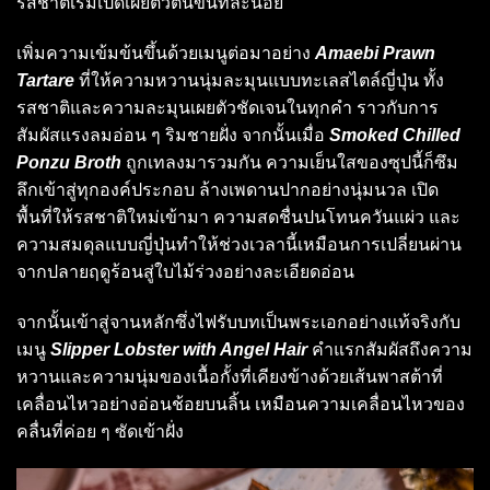
รสชาติเริ่มเปิดเผยตัวตนขึ้นทีละน้อย
เพิ่มความเข้มข้นขึ้นด้วยเมนูต่อมาอย่าง
Amaebi Prawn
Tartare
ที่ให้ความหวานนุ่มละมุนแบบทะเลสไตล์ญี่ปุ่น ทั้ง
รสชาติและความละมุนเผยตัวชัดเจนในทุกคำ ราวกับการ
สัมผัสแรงลมอ่อน ๆ ริมชายฝั่ง จากนั้นเมื่อ
Smoked Chilled
Ponzu Broth
ถูกเทลงมารวมกัน ความเย็นใสของซุปนี้ก็ซึม
ลึกเข้าสู่ทุกองค์ประกอบ ล้างเพดานปากอย่างนุ่มนวล เปิด
พื้นที่ให้รสชาติใหม่เข้ามา ความสดชื่นปนโทนควันแผ่ว และ
ความสมดุลแบบญี่ปุ่นทำให้ช่วงเวลานี้เหมือนการเปลี่ยนผ่าน
จากปลายฤดูร้อนสู่ใบไม้ร่วงอย่างละเอียดอ่อน
จากนั้นเข้าสู่จานหลักซึ่งไฟรับบทเป็นพระเอกอย่างแท้จริงกับ
เมนู
Slipper Lobster with Angel Hair
คำแรกสัมผัสถึงความ
หวานและความนุ่มของเนื้อกั้งที่เคียงข้างด้วยเส้นพาสต้าที่
เคลื่อนไหวอย่างอ่อนช้อยบนลิ้น เหมือนความเคลื่อนไหวของ
คลื่นที่ค่อย ๆ ซัดเข้าฝั่ง