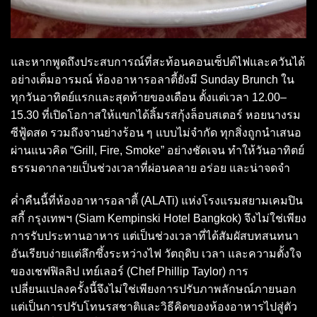
และหากพูดถึงประสบการณ์ที่สะท้อนคอนเซ็ปต์ไฟและควันได้
อย่างเต็มอารมณ์ ห้องอาหารอลาตี้ยังมี Sunday Brunch ใน
ทุกวันอาทิตย์แรกและสุดท้ายของเดือน ตั้งแต่เวลา 12.00–
15.30 ที่เปิดโอกาสให้แขกได้ลิ้มรสกุ้งล็อบสเตอร์ หอยนางรม
ซีฟู้ดสด รวมถึงจานย่างร้อน ๆ แบบไม่จำกัด ทุกสิ่งถูกนำเสนอ
ผ่านแนวคิด “Grill, Fire, Smoke” อย่างชัดเจน ทำให้วันอาทิตย์
ธรรมดากลายเป็นช่วงเวลาที่ผ่อนคลาย อร่อย และน่าจดจำ
ค่ำคืนนี้ที่ห้องอาหารอลาตี้ (ALATi) แห่งโรงแรมสยามเคมปิน
สกี้ กรุงเทพฯ (Siam Kempinski Hotel Bangkok) จึงไม่ใช่เพียง
การรับประทานอาหาร แต่เป็นช่วงเวลาที่ได้สัมผัสบทสนทนา
อันเรียบง่ายแต่ลึกซึ้งระหว่างไฟ วัตถุดิบ เวลา และความตั้งใจ
ของเชฟฟิลลิป เทย์เลอร์ (Chef Phillip Taylor) การ
เปลี่ยนแปลงครั้งนี้จึงไม่ใช่เพียงการปรับภาพลักษณ์ภายนอก
แต่เป็นการปรับโทนรสชาติและวิธีคิดของห้องอาหารไปสู่ตัว