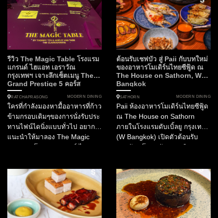
รีวิว The Magic Table โรงแรม
ต้อนรับเชฟบัว สู่ Paii กับบทใหม่
แกรนด์ ไฮแอท เอราวัณ
ของอาหารโมเดิร์นไทยซีฟู้ด ณ
กรุงเทพฯ เจาะลึกเซ็ตเมนู The
The House on Sathorn, W
Grand Prestige 5 คอร์ส
Bangkok
MODERN DINING
MODERN DINING
RATCHAPRASONG
SATHORN
ใครที่กำลังมองหามื้ออาหารที่ก้าว
Paii ห้องอาหารโมเดิร์นไทยซีฟู้ด
ข้ามกรอบเดิมๆของการนั่งรับประ
ณ The House on Sathorn
ทานไฟน์ไดนิ่งแบบทั่วไป อยาก
ภายในโรงแรมดับเบิ้ลยู กรุงเทพฯ
แนะนำให้มาลอง The Magic
(W Bangkok) เปิดตัวต้อนรับ
Table ณ โรงแรมแกรนด์ ไฮแอท
เชฟบัว สโรชา รัชตะนาวิน...
เอราวัณ กรุงเทพฯ ซึ่งนำเสนอ
การรับประทานอาหารในรูปแบบ
Experiential Dining ที่เป็นการ
ผสานศาสตร์แห่งการสร้างสรรค์
เมนูอาหารเข้ากับเทคโนโลยี
3D...