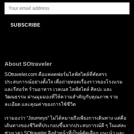
SUBSCRIBE
About SOtraveler
SOtraveler.com คือแพลตฟอร์มไลฟ์สไตล์ที่คัดสรร
ประสบการณ์อย่างตั้งใจ เพื่อถ่ายทอดเรื่องราวของโรงแรม
และรีสอร์ท ร้านอาหาร เวลเนส ไลฟ์สไตล์ ศิลปะ และ
วัฒนธรรม ผ่านมุมมองที่ให้ความสำคัญกับคุณภาพ ราย
ละเอียด และคุณค่าของการใช้ชีวิต
เรามองว่า “Journeys” ไม่ได้หมายถึงเพียงการเดินทาง แต่คือ
เส้นทางของชีวิตที่ประกอบขึ้นจากประสบการณ์ดี ๆ ในแต่ละ
ช่วงเวลา SOtraveler จึงทำหน้าที่เป็นผู้คัดเลือก แนะนำ และ