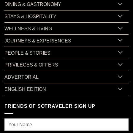
DINING & GASTRONOMY
STAYS & HOSPITALITY
WELLNESS & LIVING
JOURNEYS & EXPERIENCES
PEOPLE & STORIES
PRIVILEGES & OFFERS
ADVERTORIAL
ENGLISH EDITION
FRIENDS OF SOTRAVELER SIGN UP