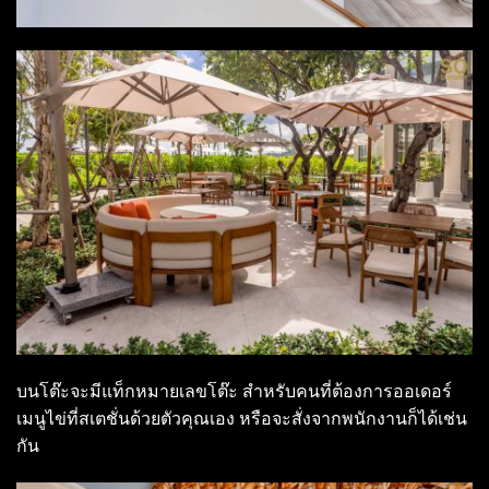
บนโต๊ะจะมีแท็กหมายเลขโต๊ะ สำหรับคนที่ต้องการออเดอร์
เมนูไข่ที่สเตชั่นด้วยตัวคุณเอง หรือจะสั่งจากพนักงานก็ได้เช่น
กัน