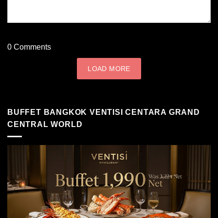
0
Comments
LOAD MORE
BUFFET BANGKOK VENTISI CENTARA GRAND
CENTRAL WORLD