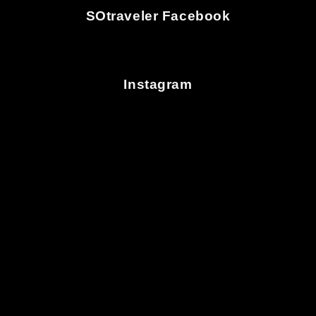
SOtraveler Facebook
Instagram