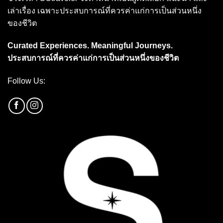
เล่าเรื่อง เฉพาะประสบการณ์ที่ควรค่าแก่การเป็นส่วนหนึ่ง
ของชีวิต
Curated Experiences. Meaningful Journeys.
ประสบการณ์ที่ควรค่าแก่การเป็นส่วนหนึ่งของชีวิต
Follow Us: