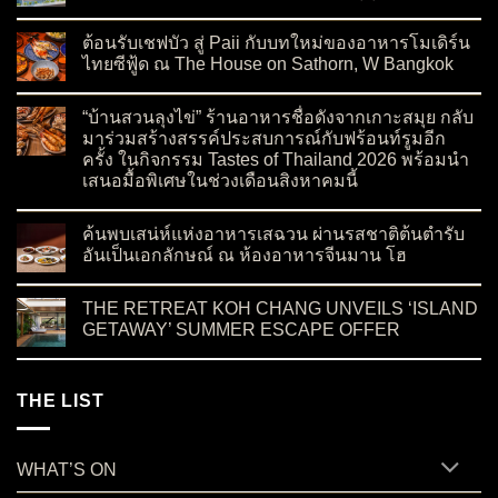
on ปักหมุด Canopy by Hilton แห่งแรกในเอเชียตะวันออกเฉียงใต
No Comments
ต้อนรับเชฟบัว สู่ Paii กับบทใหม่ของอาหารโมเดิร์น
ไทยซีฟู้ด ณ The House on Sathorn, W Bangkok
on ต้อนรับเชฟบัว สู่ Paii กับบทใหม่ของอาหารโมเดิร์นไทยซีฟู้
No Comments
“บ้านสวนลุงไข่” ร้านอาหารชื่อดังจากเกาะสมุย กลับ
มาร่วมสร้างสรรค์ประสบการณ์กับฟร้อนท์รูมอีก
ครั้ง ในกิจกรรม Tastes of Thailand 2026 พร้อมนำ
เสนอมื้อพิเศษในช่วงเดือนสิงหาคมนี้
on “บ้านสวนลุงไข่” ร้านอาหารชื่อดังจากเกาะสมุย กลับมาร่วมสร
No Comments
ค้นพบเสน่ห์แห่งอาหารเสฉวน ผ่านรสชาติต้นตำรับ
อันเป็นเอกลักษณ์ ณ ห้องอาหารจีนมาน โฮ
on ค้นพบเสน่ห์แห่งอาหารเสฉวน ผ่านรสชาติต้นตำรับอันเป็นเอ
No Comments
THE RETREAT KOH CHANG UNVEILS ‘ISLAND
GETAWAY’ SUMMER ESCAPE OFFER
on THE RETREAT KOH CHANG UNVEILS ‘ISLAND GETAWA
No Comments
THE LIST
WHAT’S ON