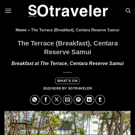
Skip to content
Home
»
The Terrace (Breakfast), Centara Reserve Samui
The Terrace (Breakfast), Centara
Reserve Samui
Breakfast at The Terrace, Centara Reserve Samui
WHAT’S ON
2022/02/08
BY
SOTRAVELER