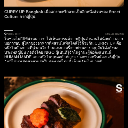
CURRY UP Bangkok เมื่อแกงกะหรี่กลายเป็นอีกหนึ่งส่วนของ Street
Culture จากญี่ปุ่น
CASUAL DINING
PLOEN CHIT
ในช่วงไม่กี่ปีที่ผ่านมา เราได้เห็นแบรนด์จากญี่ปุ่นจำนวนไม่น้อยก้าวออก
นอกกรอบ สู่โลกของอาหารที่ผสานไลฟ์สไตล์ไว้ด้วยกัน CURRY UP คือ
หนึ่งในตัวอย่างที่น่าสนใจ ร้านแกงกะหรี่จากย่านฮาราจูกุอันโด่งดังของ
ประเทศญี่ปุ่น ก่อตั้งโดย NIGO ผู้เป็นที่รู้จักในฐานะผู้ก่อตั้งแบรนด์
HUMAN MADE และหนึ่งในบุคคลสำคัญของวงการสตรีทคัลเจอร์ญี่ปุ่น
วันนี้ได้มาเปิดสาขาแรกในประเทศไทยที่ เซ็นทรัลเอ็มบาสซี...