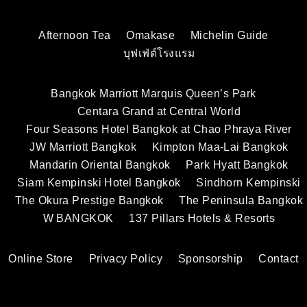
Afternoon Tea
Omakase
Michelin Guide
บุฟเฟ่ต์โรงแรม
Bangkok Marriott Marquis Queen’s Park
Centara Grand at Central World
Four Seasons Hotel Bangkok at Chao Phraya River
JW Marriott Bangkok
Kimpton Maa-Lai Bangkok
Mandarin Oriental Bangkok
Park Hyatt Bangkok
Siam Kempinski Hotel Bangkok
Sindhorn Kempinski
The Okura Prestige Bangkok
The Peninsula Bangkok
W BANGKOK
137 Pillars Hotels & Resorts
Online Store
Privacy Policy
Sponsorship
Contact