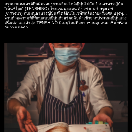
ชวนมาแฮงเอาต์กินดื่มจอยๆยามเย็นสไตล์ญี่ปุ่นไปกับ ร้านอาหารญี่ปุ่น
“เท็นชิโนะ” (TENSHINO) โรงแรมพูลแมน คิง เพาเวอร์ กรุงเทพ
(ซ.รางน้ำ) กับเมนูอาหารญี่ปุ่นสไตล์อินโนเวทีฟกลิ่นอายฝรั่งเศส ปรุงทุก
จานด้วยความพิถีพิถันแบบญี่ปุ่นด้วยวัตถุดิบนำเข้าจากประเทศญี่ปุ่นและ
ฝรั่งเศส และล่าสุด TENSHINO มีเมนูใหม่ที่อยากชวนทุกคนมาชิม พร้อม
กับการเปิดตัว...