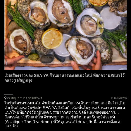
เปิดเรื่องราวของ SEA YA ร้านอาหารทะเลแนวใหม่ ที่ยกความสดมาไว้
กลาง(เจริญ)กรุง
INTERVIEWS
ASIATIQUE THE RIVERFRONT
ในวันที่อาหารทะเลไม่จำเป็นต้องแลกกับการเดินทางไกล และมื้อใหญ่ไม่
จำเป็นต้องรอวันพิเศษ SEA YA จึงถือกำเนิดขึ้นในฐานะร้านอาหารทะเล
แนวใหม่ที่ยกทั้งวัตถุดิบสด บรรยากาศความชิลล์ และพลังของการ
สังสรรค์มาไว้ริมแม่น้ำเจ้าพระยา ณ เอเชียทีค เดอะ ริเวอร์ฟรอนท์
(Asiatique The Riverfront) ที่ให้ทุกคนได้ใช้เวลากับมื้ออาหารตั้งแต่
แสงเย็น...