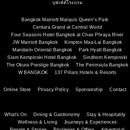
บุฟเฟ่ต์โรงแรม
Bangkok Marriott Marquis Queen’s Park
Centara Grand at Central World
Four Seasons Hotel Bangkok at Chao Phraya River
JW Marriott Bangkok
Kimpton Maa-Lai Bangkok
Mandarin Oriental Bangkok
Park Hyatt Bangkok
Siam Kempinski Hotel Bangkok
Sindhorn Kempinski
The Okura Prestige Bangkok
The Peninsula Bangkok
W BANGKOK
137 Pillars Hotels & Resorts
Online Store
Privacy Policy
Sponsorship
Contact
What's On
Dining & Gastronomy
Stay & Hospitality
Wellness & Living
Journeys & Experiences
People & Stories
Privileges & Offers
Advertorial