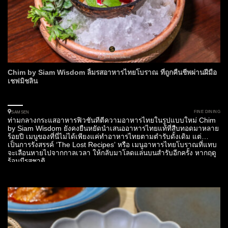
Chim by Siam Wisdom ลิ้มรสอาหารไทยโบราณ ที่ถูกคืนชีพผ่านฝีมือ
เชฟมิชลิน
FINE DINING
SAMSEN
ท่ามกลางกระแสอาหารฟิวชันที่ตีความอาหารไทยในรูปแบบใหม่ Chim
by Siam Wisdom ยังคงยืนหยัดนำเสนออาหารไทยแท้ที่สืบทอดมาหลาย
ร้อยปี เมนูของที่นี่ไม่ได้เพียงแค่ทำอาหารไทยตามตำรับดั้งเดิม แต่
เป็นการรังสรรค์ ‘The Lost Recipes’ หรือ เมนูอาหารไทยโบราณที่แทบ
จะเลือนหายไปจากกาลเวลา ให้กลับมาโลดแล่นบนสำรับอีกครั้ง หากฤดู
ร้อนมีรสชาติ…...