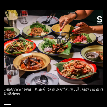
แซ่บคักกลางกรุงกับ “เจ๊แบงค์” อีสานไฟลุกที่สนุกแบบไม่ต้องพยายาม ณ
EmSphere