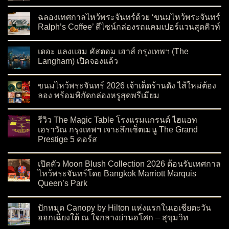
on Best Tailor Bangkok: The Art of Full Canvas at Velour Waza
No Comments
ฉลองเทศกาลไหว้พระจันทร์ด้วย ‘ขนมไหว้พระจันทร์
Ralph’s Coffee’ ดีไซน์กล่องรถแคมเปอร์แวนสุดคิวท์
on ฉลองเทศกาลไหว้พระจันทร์ด้วย ‘ขนมไหว้พระจันทร์ Ralph’s C
No Comments
เดอะ แลงแฮม คัสตอม เฮาส์ กรุงเทพฯ (The
Langham) เปิดจองแล้ว
on เดอะ แลงแฮม คัสตอม เฮาส์ กรุงเทพฯ (The Langham) เปิดจอ
No Comments
ขนมไหว้พระจันทร์ 2026 เจ้าเด็ดร้านดัง ไส้ใหม่ต้อง
ลอง พร้อมพิกัดกล่องหรูสุดพรีเมียม
on ขนมไหว้พระจันทร์ 2026 เจ้าเด็ดร้านดัง ไส้ใหม่ต้องลอง พร้อมพ
No Comments
รีวิว The Magic Table โรงแรมแกรนด์ ไฮแอท
เอราวัณ กรุงเทพฯ เจาะลึกเซ็ตเมนู The Grand
Prestige 5 คอร์ส
on รีวิว The Magic Table โรงแรมแกรนด์ ไฮแอท เอราวัณ กรุงเทพ
No Comments
เปิดตัว Moon Blush Collection 2026 ต้อนรับเทศกาล
ไหว้พระจันทร์โดย Bangkok Marriott Marquis
Queen’s Park
on เปิดตัว Moon Blush Collection 2026 ต้อนรับเทศกาลไหว้พระจ
No Comments
ปักหมุด Canopy by Hilton แห่งแรกในเอเชียตะวัน
ออกเฉียงใต้ ณ ใจกลางย่านอโศก – สุขุมวิท
on ปักหมุด Canopy by Hilton แห่งแรกในเอเชียตะวันออกเฉียงใต
No Comments