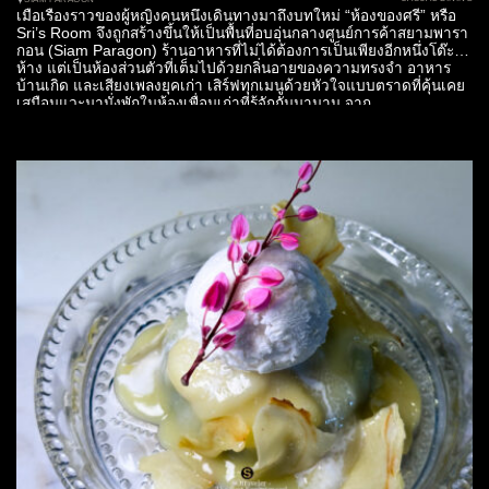
เมื่อเรื่องราวของผู้หญิงคนหนึ่งเดินทางมาถึงบทใหม่ “ห้องของศรี” หรือ
Sri’s Room จึงถูกสร้างขึ้นให้เป็นพื้นที่อบอุ่นกลางศูนย์การค้าสยามพารา
กอน (Siam Paragon) ร้านอาหารที่ไม่ได้ต้องการเป็นเพียงอีกหนึ่งโต๊ะใน
ห้าง แต่เป็นห้องส่วนตัวที่เต็มไปด้วยกลิ่นอายของความทรงจำ อาหาร
บ้านเกิด และเสียงเพลงยุคเก่า เสิร์ฟทุกเมนูด้วยหัวใจแบบตราดที่คุ้นเคย
เสมือนแวะมานั่งพักในห้องเพื่อนเก่าที่รู้จักกันมานาน จาก...