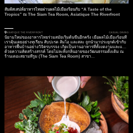
สัมผัสเสน่ห์อาหารไทยผ่านผลไม้เมืองร้อนกับ “A Taste of the
Tropics” ณ The Siam Tea Room, Asiatique The Riverfront
CASUAL DINING
ASIATIQUE THE RIVERFRONT
นิยามใหม่ของอาหารไทยร่วมสมัยเริ่มต้นขึ้นอีกครั้ง เมื่อผลไม้เมืองร้อนที่
เราคุ้นเคยอย่างทุเรียน สับปะรด ส้มโอ และสละ ถูกนำมาประยุกต์เข้ากับ
อาหารพื้นบ้านอย่างวิจิตรบรรจง เกิดเป็นจานอาหารที่ทั้งงดงามและแฝง
ด้วยความคิดสร้างสรรค์ โดยไม่ละทิ้งกลิ่นอายของวัฒนธรรมดั้งเดิม ณ
ร้านเดอะสยามทีรูม (The Siam Tea Room) สาขา...