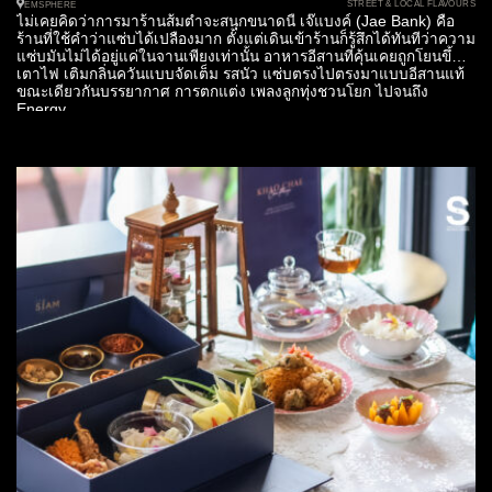
STREET & LOCAL FLAVOURS
EMSPHERE
ไม่เคยคิดว่าการมาร้านส้มตำจะสนุกขนาดนี้ เจ๊แบงค์ (Jae Bank) คือ
ร้านที่ใช้คำว่าแซ่บได้เปลืองมาก ตั้งแต่เดินเข้าร้านก็รู้สึกได้ทันทีว่าความ
แซ่บมันไม่ได้อยู่แค่ในจานเพียงเท่านั้น อาหารอีสานที่คุ้นเคยถูกโยนขึ้น
เตาไฟ เติมกลิ่นควันแบบจัดเต็ม รสนัว แซ่บตรงไปตรงมาแบบอีสานแท้
ขณะเดียวกันบรรยากาศ การตกแต่ง เพลงลูกทุ่งชวนโยก ไปจนถึง
Energy...