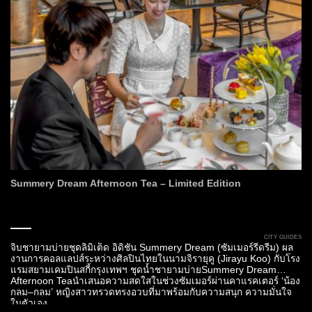
Summery Dream Afternoon Tea – Limited Edition
CITY GUIDES
จิบชายามบ่ายชุดลิมิเต็ด อิดิชั่น Summery Dream (ซัมเมอร์รีดรีม) ผล
งานการคอลแลปส์ระหว่างศิลปินไทยในนามจิรายุคู (Jirayu Koo) กับโรง
แรมสยามเคมปินสกี้กรุงเทพฯ ชุดน้ำชายามบ่ายSummery Dream
Afternoon Teaนำเสนอความสดใสในช่วงซัมเมอร์ผ่านคาแรคเตอร์ ‘น้อง
กลม–กลม’ หญิงสาวทรวดทรงอวบที่มาพร้อมกับความสนุก ความมั่นใจ
ในตัวเอง...