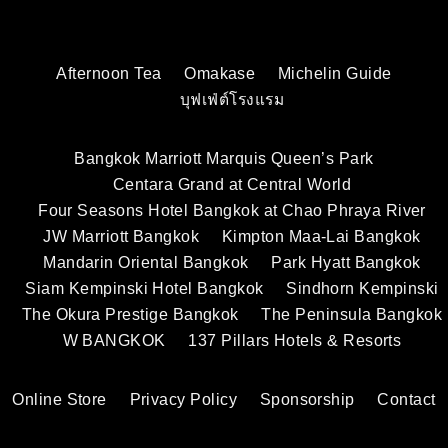
Afternoon Tea
Omakase
Michelin Guide
บุฟเฟ่ต์โรงแรม
Bangkok Marriott Marquis Queen’s Park
Centara Grand at Central World
Four Seasons Hotel Bangkok at Chao Phraya River
JW Marriott Bangkok
Kimpton Maa-Lai Bangkok
Mandarin Oriental Bangkok
Park Hyatt Bangkok
Siam Kempinski Hotel Bangkok
Sindhorn Kempinski
The Okura Prestige Bangkok
The Peninsula Bangkok
W BANGKOK
137 Pillars Hotels & Resorts
Online Store
Privacy Policy
Sponsorship
Contact