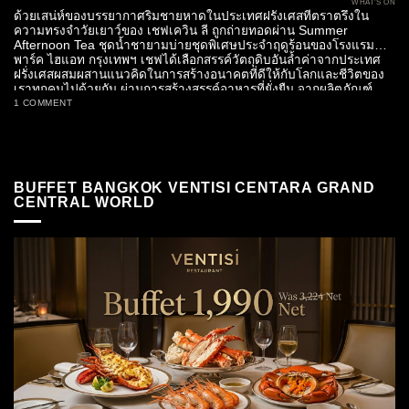
WHAT’S ON
ด้วยเสน่ห์ของบรรยากาศริมชายหาดในประเทศฝรั่งเศสที่ตราตรึงใน
ความทรงจำวัยเยาว์ของ เชฟเควิน ลี ถูกถ่ายทอดผ่าน Summer
Afternoon Tea ชุดน้ำชายามบ่ายชุดพิเศษประจำฤดูร้อนของโรงแรม
พาร์ค ไฮแอท กรุงเทพฯ เชฟได้เลือกสรรค์วัตถุดิบอันล้ำค่าจากประเทศ
ฝรั่งเศสผสมผสานแนวคิดในการสร้างอนาคตที่ดีให้กับโลกและชีวิตของ
เราทุกคนไปด้วยกัน ผ่านการสร้างสรรค์อาหารที่ยั่งยืน จากผลิตภัณฑ์
คุณภาพเยี่ยมท้องถิ่นของไทย กลายเป็นเซ็ต Summer...
1 COMMENT
BUFFET BANGKOK VENTISI CENTARA GRAND
CENTRAL WORLD