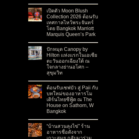
on รีวิว The Magic Table โรงแรมแกรนด์ ไฮแอท 
No Comments
เปิดตัว Moon Blush
Collection 2026 ต้อนรับ
เทศกาลไหว้พระจันทร์
โดย Bangkok Marriott
Marquis Queen’s Park
on เปิดตัว Moon Blush Collection 2026 ต้อนรั
No Comments
ปักหมุด Canopy by
Hilton แห่งแรกในเอเชีย
ตะวันออกเฉียงใต้ ณ
ใจกลางย่านอโศก –
สุขุมวิท
on ปักหมุด Canopy by Hilton แห่งแรกในเอเชียต
No Comments
ต้อนรับเชฟบัว สู่ Paii กับ
บทใหม่ของอาหารโม
เดิร์นไทยซีฟู้ด ณ The
House on Sathorn, W
Bangkok
on ต้อนรับเชฟบัว สู่ Paii กับบทใหม่ของอาหารโ
No Comments
“บ้านสวนลุงไข่” ร้าน
อาหารชื่อดังจาก
เกาะสมุย กลับมาร่วม