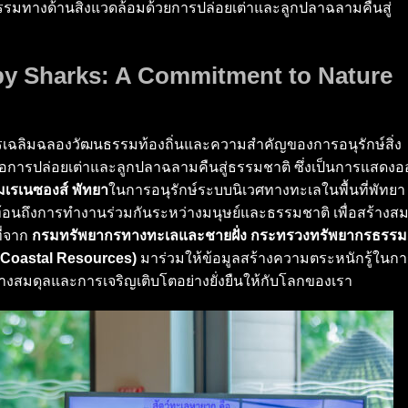
รมทางด้านสิ่งแวดล้อมด้วยการปล่อยเต่าและลูกปลาฉลามคืนสู่
by Sharks: A Commitment to Nature
ี่การเฉลิมฉลองวัฒนธรรมท้องถิ่นและความสำคัญของการอนุรักษ์สิ่ง
อการปล่อยเต่าและลูกปลาฉลามคืนสู่ธรรมชาติ ซึ่งเป็นการแสดง
เรเนซองส์ พัทยา
ในการอนุรักษ์ระบบนิเวศทางทะเลในพื้นที่พัทยา
สะท้อนถึงการทำงานร่วมกันระหว่างมนุษย์และธรรมชาติ เพื่อสร้างสม
ี่จาก
กรมทรัพยากรทางทะเลและชายฝั่ง กระทรวงทรัพยากรธรรม
 Coastal Resources)
มาร่วมให้ข้อมูลสร้างความตระหนักรู้ในก
้างสมดุลและการเจริญเติบโตอย่างยั่งยืนให้กับโลกของเรา