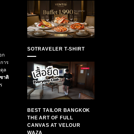
SOTRAVELER T-SHIRT
ออก
 การ
ดุล
ชาติ
าร
BEST TAILOR BANGKOK
THE ART OF FULL
CANVAS AT VELOUR
WAZA