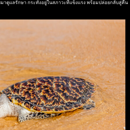
็บมาดูแลรักษา กระทั่งอยู่ในสภาวะที่แข็งแรง พร้อมปล่อยกลับสู่คืน