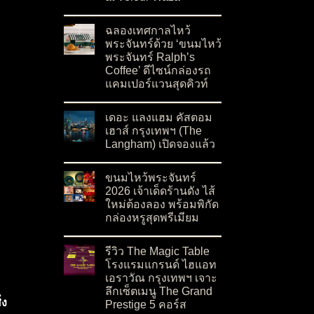
on Best Tailor Bangkok: The Art of Full Canvas
No Comments
ฉลองเทศกาลไหว้
พระจันทร์ด้วย ‘ขนมไหว้
พระจันทร์ Ralph’s
Coffee’ ดีไซน์กล่องรถ
แคมเปอร์แวนสุดคิวท์
on ฉลองเทศกาลไหว้พระจันทร์ด้วย ‘ขนมไหว้พระจั
No Comments
เดอะ แลงแฮม คัสตอม
เฮาส์ กรุงเทพฯ (The
Langham) เปิดจองแล้ว
on เดอะ แลงแฮม คัสตอม เฮาส์ กรุงเทพฯ (The L
No Comments
ขนมไหว้พระจันทร์
2026 เจ้าเด็ดร้านดัง ไส้
ใหม่ต้องลอง พร้อมพิกัด
กล่องหรูสุดพรีเมียม
on ขนมไหว้พระจันทร์ 2026 เจ้าเด็ดร้านดัง ไส้ให
No Comments
รีวิว The Magic Table
โรงแรมแกรนด์ ไฮแอท
เอราวัณ กรุงเทพฯ เจาะ
ลึกเซ็ตเมนู The Grand
่ง
Prestige 5 คอร์ส