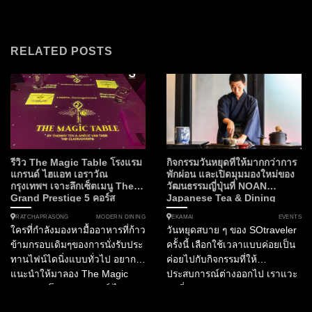
RELATED POSTS
รีวิว The Magic Table โรงแรม
กิจกรรมวันหยุดที่ให้มากกว่าการ
แกรนด์ ไฮแอท เอราวัณ
พักผ่อน และเปิดมุมมองใหม่ของ
กรุงเทพฯ เจาะลึกเซ็ตเมนู The
วัฒนธรรมญี่ปุ่นที่ NOAN
Grand Prestige 5 คอร์ส
Japanese Tea & Dining
MODERN DINING
EVENTS
RATCHAPRASONG
EKAMAI
ใครที่กำลังมองหามื้ออาหารที่ก้าว
วันหยุดสบาย ๆ ของ SOtraveler
ข้ามกรอบเดิมๆของการนั่งรับประ
ครั้งนี้ เลือกใช้เวลาแบบค่อยเป็น
ทานไฟน์ไดนิ่งแบบทั่วไป อยาก
ค่อยไปกับกิจกรรมที่ให้
แนะนำให้มาลอง The Magic
ประสบการณ์ต่างออกไป เราแวะ
Table ณ โรงแรมแกรนด์ ไฮแอท
มาที่ NOAN Japanese Tea &
เอราวัณ กรุงเทพฯ ซึ่งนำเสนอ
Dining ซึ่งจัดงาน NOAN