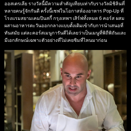
ออสเตรเลีย รางวัลนี้มีความสำคัญเทียบเท่ากับรางวัลมิชิลินที่
หลายคนรู้จักกันดี ครั้งนี้เชฟในโอกาสห้องอาหาร Pop-Up ที่
โรงแรมสยามเคมปินสกี้ กรุงเทพฯ เสิร์ฟทั้งหมด 6 คอร์ส ผสม
ผสานอาหารตะวันออกกลางแบบดั้งเดิมเข้ากับการนำเสนอที่
ทันสมัย แต่ละคอร์สเมนูการันตีได้เลยว่าเป็นเมนูที่พิถีพิถันและ
มีเอกลักษณ์เฉพาะตัวอย่างที่ไม่เคยชิมที่ไหนมาก่อน