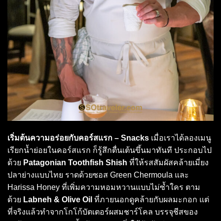
เริ่มต้นความอร่อยกับคอร์สแรก – Snacks
เมื่อเราได้ลองเมนู
เรียกน้ำย่อยในคอร์สแรก ก็รู้สึกตื่นเต้นขึ้นมาทันที ประกอบไป
ด้วย
Patagonian Toothfish Shish
ที่ให้รสสัมผัสคล้ายเมี่ยง
ปลาย่างแบบไทย ราดด้วยซอส Green Chermoula และ
Harissa Honey ที่เพิ่มความหอมหวานแบบไม่ซ้ำใคร ตาม
ด้วย
Labneh & Olive Oil
ที่ภายนอกดูคล้ายกับผลมะกอก แต่
ที่จริงแล้วทำจากโกโก้บัตเตอร์ผสมชาร์โคล บรรจุชีสของ