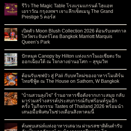
รีวิว The Magic Table โรงแรมแกรนด์ ไฮแอท
เอราวัณ กรุงเทพฯ เจาะลึกเซ็ตเมนู The Grand
Prestige 5 คอร์ส
on รีวิว The Magic Table โรงแรมแกรนด์ ไฮแอท เอราวัณ กรุงเทพ
No Comments
เปิดตัว Moon Blush Collection 2026 ต้อนรับเทศกาล
ไหว้พระจันทร์โดย Bangkok Marriott Marquis
Queen’s Park
on เปิดตัว Moon Blush Collection 2026 ต้อนรับเทศกาลไหว้พระจ
No Comments
ปักหมุด Canopy by Hilton แห่งแรกในเอเชียตะวัน
ออกเฉียงใต้ ณ ใจกลางย่านอโศก – สุขุมวิท
on ปักหมุด Canopy by Hilton แห่งแรกในเอเชียตะวันออกเฉียงใต
No Comments
ต้อนรับเชฟบัว สู่ Paii กับบทใหม่ของอาหารโมเดิร์น
ไทยซีฟู้ด ณ The House on Sathorn, W Bangkok
on ต้อนรับเชฟบัว สู่ Paii กับบทใหม่ของอาหารโมเดิร์นไทยซีฟู้
No Comments
“บ้านสวนลุงไข่” ร้านอาหารชื่อดังจากเกาะสมุย กลับ
มาร่วมสร้างสรรค์ประสบการณ์กับฟร้อนท์รูมอีก
ครั้ง ในกิจกรรม Tastes of Thailand 2026 พร้อมนำ
เสนอมื้อพิเศษในช่วงเดือนสิงหาคมนี้
on “บ้านสวนลุงไข่” ร้านอาหารชื่อดังจากเกาะสมุย กลับมาร่วมสร
No Comments
ค้นพบเสน่ห์แห่งอาหารเสฉวน ผ่านรสชาติต้นตำรับ