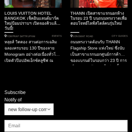
จากโรงแรมในเครือแมริออทก
ว่า...
LOUIS VUITTON HOTEL
THANN เปิดสาขาแรกนอกห้าง
BANGKOK เช็คอินแลนด์มาร์ค
ในรอบ 23 ปี บนถนนทรงวาดเพื่อ
ใหม่ป้อมปราบฯ เปิดจองคิวแล้ว
ตอบโจทย์ไลฟ์สไตล์คนรุ่นใหม่
วันนี้!
EVENTS
CITY GUIDES
POMPRAP SATTRUPHAI
SONGWAT ROAD
หลุยส์ วิตตอง สานต่อการเฉลิม
ถนนทรงวาดต้อนรับ THANN
ฉลองครบรอบ 130 ปีของลาย
Flagship Store แห่งใหม่ ซึ่งนับ
Monogram อย่างต่อเนื่องทั่วโลก
เป็นสาขาแรกนอกศูนย์การค้า
เปิดตัวป๊อปอัพเอ็กซ์คลูซีฟ ณ
ของแบรนด์ในรอบกว่า 23 ปี การ
กรุงเทพมหานคร LOUIS
เลือกออกมาปักหมุดในย่านนี้
VUITTON HOTEL BANGKOK
สะท้อนความตั้งใจของ THANN
ซึ่งเป็นจุดหมายปลายทางเพียง
ที่อยากสื่อสารกับผู้คนในบริบทที่
แห่งเดียวในเอเชียตะวันออกเฉียง
ต่างออกไปจากเดิม เพราะ
ใต้...
ทรงวาดในวันนี้เป็นพื้นที่เศรษฐกิจ
Subscribe
แบบสร้างสรรค์ ที่รวมศิลปะ
Notify of
วัฒนธรรม...