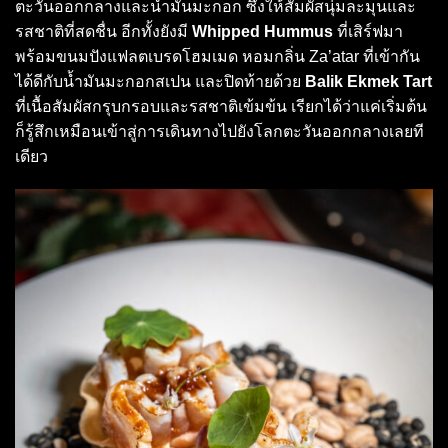
ตะวันออกกลางและน้ำมันมะกอก ซึ่งให้สัมผัสนุ่มละมุนและ
รสชาติที่สดชื่น อีกทั้งยังมี
Whipped Hummus
ที่เสิร์ฟมา
พร้อมขนมปังแฟลตเบรดโฮมเมด หอมกลิ่น Za’atar ที่เข้ากัน
ได้ดีกับน้ำมันมะกอกสเปน และปิดท้ายด้วย
Balik Ekmek Tart
ที่เนื้อสัมผัสกรุบกรอบและรสชาติเข้มข้น เรียกได้ว่าแค่เริ่มต้น
ก็รู้สึกเหมือนเข้าสู่การเดินทางไปยังโลกตะวันออกกลางเลยที
เดียว