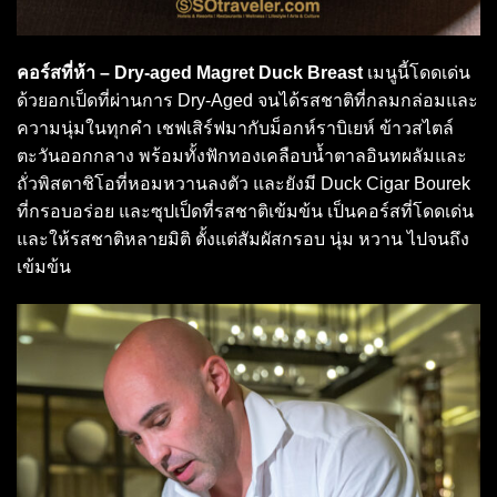
คอร์สที่ห้า – Dry-aged Magret Duck Breast
เมนูนี้โดดเด่น
ด้วยอกเป็ดที่ผ่านการ Dry-Aged จนได้รสชาติที่กลมกล่อมและ
ความนุ่มในทุกคำ เชฟเสิร์ฟมากับม็อกห์ราบิเยห์ ข้าวสไตล์
ตะวันออกกลาง พร้อมทั้งฟักทองเคลือบน้ำตาลอินทผลัมและ
ถั่วพิสตาชิโอที่หอมหวานลงตัว และยังมี Duck Cigar Bourek
ที่กรอบอร่อย และซุปเป็ดที่รสชาติเข้มข้น เป็นคอร์สที่โดดเด่น
และให้รสชาติหลายมิติ ตั้งแต่สัมผัสกรอบ นุ่ม หวาน ไปจนถึง
เข้มข้น