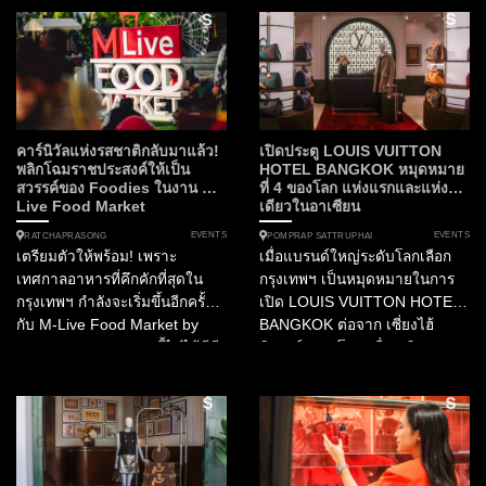
การรับประทานอาหารในรูปแบบ
WABISABI...
Experiential Dining ที่เป็นการ
ผสานศาสตร์แห่งการสร้างสรรค์
เมนูอาหารเข้ากับเทคโนโลยี
3D...
คาร์นิวัลแห่งรสชาติกลับมาแล้ว!
เปิดประตู LOUIS VUITTON
พลิกโฉมราชประสงค์ให้เป็น
HOTEL BANGKOK หมุดหมาย
สวรรค์ของ Foodies ในงาน M-
ที่ 4 ของโลก แห่งแรกและแห่ง
Live Food Market
เดียวในอาเซียน
EVENTS
EVENTS
RATCHAPRASONG
POMPRAP SATTRUPHAI
เตรียมตัวให้พร้อม! เพราะ
เมื่อแบรนด์ใหญ่ระดับโลกเลือก
เทศกาลอาหารที่คึกคักที่สุดใน
กรุงเทพฯ เป็นหมุดหมายในการ
กรุงเทพฯ กำลังจะเริ่มขึ้นอีกครั้ง
เปิด LOUIS VUITTON HOTEL
กับ M-Live Food Market by
BANGKOK ต่อจาก เซี่ยงไฮ้
Marriott Bonvoy งานนี้ไม่ได้มีดี
นิวยอร์กและโซล เพื่อเฉลิมฉลอง
แค่เรื่องกิน แต่คือการยกขบวน
130 ปีของลาย Monogram เรื่อง
ความสนุกในธีมคาร์นิวัลมาไว้บน
ราวจึงเริ่มต้นขึ้นที่นี่ ในฐานะ...
ดาดฟ้าใจกลางราชประสงค์
ตลอด 3 วันเต็ม! ทำไมคุณถึงห้าม
พลาดงานนี้? งานนี้เป็นการรวม
ตัวครั้งยิ่งใหญ่ของเชฟฝีมือเยี่ยม