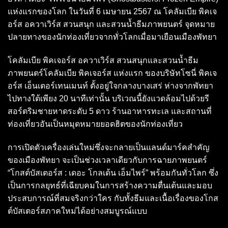
แห่งแรกของโลก ในวันที่ 6 เมษายน 2567 ณ โคลัมเบีย พิคเจ
อร์ส อควาเวิร์ส สวนสนุก และสวนน้ำธีมภาพยนตร์ จุดหมาย
ปลายทางของนักท่องเที่ยวจากทั่วโลกเมื่อมาเยือนเมืองพัทยา
โคลัมเบีย พิคเจอร์ส อควาเวิร์ส สวนสนุกและสวนน้ำธีม
ภาพยนตร์โคลัมเบีย พิคเจอร์ส แห่งแรก ของบริษัทโซนี่ พิคเจ
อร์ส เอ็นเตอร์เทนเมนท์ ตั้งอยู่ใจกลางบางเสร่ ห่างจากพัทยา
ไปทางใต้เพียง 20 นาทีเท่านั้น บริเวณนี้ยังแวดล้อมไปด้วยรี
สอร์ตริมชายหาดระดับ 5 ดาว ร้านอาหารทะเล และสถานที่
ท่องเที่ยวอันเป็นหมุดหมายยอดฮิตของนักท่องเที่ยว
การเปิดตัวเครื่องเล่นใหม่ซึ่งจะกลายเป็นแลนด์มาร์คสำคัญ
ของเมืองพัทยา จะเป็นช่วงเวลาเดียวกับการฉายภาพยนตร์
“โกสต์บัสเตอร์ส : เดอะ โกลเด้น เอ็มไพร์” พร้อมกันทั่วโลก ซึ่ง
เป็นการกลยุทธ์ที่เฉียบคมในการสร้างความตื่นเต้นและมอบ
ประสบการณ์ที่สมจริงกว่าใคร กับทั้งธีมและเนื้อเรื่องของโกส
ต์บัสเตอร์สภาคใหม่ได้อย่างสมบูรณ์แบบ