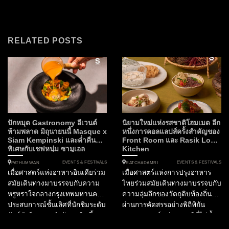
RELATED POSTS
ปักหมุด Gastronomy อีเวนต์
นิยามใหม่แห่งรสชาติโฮมเมด อีก
ห้ามพลาด มิถุนายนนี้ Masque x
หนึ่งการคอลแลปส์ครั้งสำคัญของ
Siam Kempinski และค่ำคืน
Front Room และ Rasik Local
พิเศษกับเชฟหนุ่ม ซามูเอล
Kitchen
EVENTS & FESTIVALS
EVENTS & FESTIVALS
PATHUMWAN
RATCHADAMRI
เมื่อศาสตร์แห่งอาหารอินเดียร่วม
เมื่อศาสตร์แห่งการปรุงอาหาร
สมัยเดินทางมาบรรจบกับความ
ไทยร่วมสมัยเดินทางมาบรรจบกับ
หรูหราใจกลางกรุงเทพมหานคร
ความลุ่มลึกของวัตถุดิบท้องถิ่นที่
ประสบการณ์ชั้นเลิศที่นักชิมระดับ
ผ่านการคัดสรรอย่างพิถีพิถัน
ลักซ์ชัวรีรอคอยกำลังจะเกิดขึ้น
ประสบการณ์แห่งรสชาติที่ไม่ซ้ำ
ในฐานะกองบรรณาธิการ
ใครจึงเริ่มต้นขึ้น ณ ใจกลาง