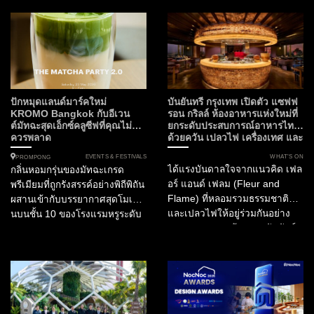
SOtraveler เรามีความยินดีที่จะ
กรุงเทพมหานคร สำหรับไฟน์ได
นำเสนอการร่วมมือครั้งสำคัญที่
นิ่งเลิฟเวอร์ที่กำลังมองหา
กำลังจะเปลี่ยนค่ำคืนต้นเดือน
ประสบการณ์อาหารไทยที่ก้าว
มิถุนายนนี้ให้เป็นมื้ออาหารที่น่า
ข้ามขีดจำกัดเดิมๆ ห้ามพลาด
จดจำที่สุดแห่งปี โรงแรมสยาม
ความร่วมมือครั้งสำคัญใน
เคมปินสกี้ กรุงเทพฯ เตรียมเปิด
กิจกรรม Tastes of Thailand
ประตูต้อนรับ “Masque” ห้อง
2026 เมื่อ ห้องอาหารไทย
ปักหมุดแลนด์มาร์คใหม่
บันยันทรี กรุงเทพ เปิดตัว แซฟฟ
อาหารอันดับ 1 ของประเทศ
ฟร้อนท์รูม (Front Room)...
KROMO Bangkok กับอีเวน
รอน กริลล์ ห้องอาหารแห่งใหม่ที่
ต์มัทฉะสุดเอ็กซ์คลูซีฟที่คุณไม่
ยกระดับประสบการณ์อาหารไทย
อินเดีย และอันดับ 15 ของ
ควรพลาด
ด้วยควัน เปลวไฟ เครื่องเทศ และ
เอเชีย...
ความยั่งยืน
EVENTS & FESTIVALS
WHAT’S ON
PROMPONG
ได้แรงบันดาลใจจากแนวคิด เฟล
กลิ่นหอมกรุ่นของมัทฉะเกรด
อร์ แอนด์ เฟลม (Fleur and
พรีเมียมที่ถูกรังสรรค์อย่างพิถีพิถัน
Flame) ที่หลอมรวมธรรมชาติ
ผสานเข้ากับบรรยากาศสุดโมเดิร์
และเปลวไฟให้อยู่ร่วมกันอย่าง
นบนชั้น 10 ของโรงแรมหรูระดับ
สมดุล Fleur สะท้อนสายสัมพันธ์
Curio Collection by Hilton
ของวัฒนธรรมไทยกับพืชพรรณ
ท่ามกลางทัศนียภาพอันงดงาม
พิธีกรรม และงานหัตถศิลป์ ขณะที่
ของกรุงเทพมหานคร นี่คือการก
Flame ถ่ายทอดพลัง...
ลับมาอย่างยิ่งใหญ่ของ The
Matcha Party 2.0 ที่...