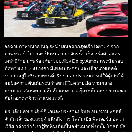
จอฉายภาพขนาดใหญ่จะนำเสนอฉากสุดเร้าใจต่าง ๆ จาก
ภาพยนตร์ ไม่ว่าจะเป็นซีนอาณาจักรน้ำแข็ง หรือตัวละคร
เหล่าผีร้าย มาพร้อมกับระบบเสียง Dolby Atmos กระหึ่มรอบ
ทิศทางแบบ 360 องศา มีเพลงประกอบและเสียงเอฟเฟคต์
ราวกับอยู่ในซีนภาพยนต์จริง ๆ มอบประสบการณ์ให้ผู้เล่นได้
สัมผัสความตื่นเต้นระหว่างขับขี่ในความมืด ท่ามกลาง
บรรยากาศแห่งความลึกลับและความลุ้นระทึกตลอดการผจญ
ภัยในอาณาจักรน้ำแข็งแห่งนี้
มร. เลียแคท ดันจิ ซีอีโอและประธานบริษัท อเมซอน ฟอลส์
จำกัด เจ้าของและผู้ดำเนินกิจการ โคลัมเบีย พิคเจอร์ส อควา
เวิร์ส กล่าวว่า “เรารู้สึกตื่นเต้นเป็นอย่างมากที่รถบั๊ม โกสต์ บัส