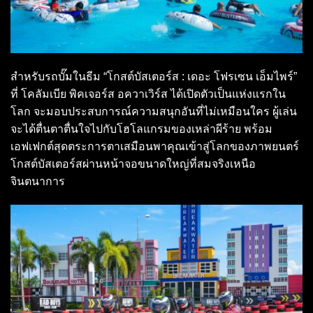
สำหรับรถบั๊มในธีม “โกสต์บัสเตอร์ส : เดอะ โฟรเซน เอ็มไพร์”
ที่ โคลัมเบีย พิคเจอร์ส อควาเวิร์ส ได้เปิดตัวเป็นแห่งแรกใน
โลก จะมอบประสบการณ์ความสนุกอันที่ไม่เหมือนใคร ผู้เล่น
จะได้ตื่นตาตื่นใจไปกับโฮโลแกรมของเหล่าผีร้าย พร้อม
เอฟเฟกต์สุดตระการตาเสมือนพาคุณเข้าสู่โลกของภาพยนตร์
โกสต์บัสเตอร์สผ่านหน้าจอขนาดใหญ่ที่สมจริงเหนือ
จินตนาการ