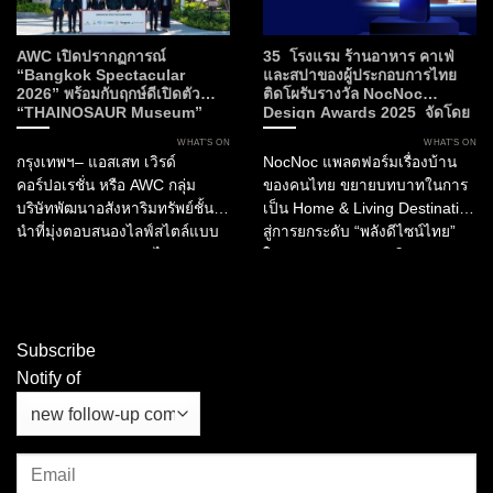
AWC เปิดปรากฏการณ์
35 โรงแรม ร้านอาหาร คาเฟ่
“Bangkok Spectacular
และสปาของผู้ประกอบการไทย
2026” พร้อมกับฤกษ์ดีเปิดตัว
ติดโผรับรางวัล NocNoc
“THAINOSAUR Museum”
Design Awards 2025 จัดโดย
เพื่อมอบประสบการณ์ใหม่แห่ง
NocNoc และบิ๊กภาครัฐ ผลักดัน
WHAT’S ON
WHAT’S ON
ศิลปะ วัฒนธรรม และการเรียนรู้สู่
“พลังดีไซน์” สร้างมูลค่าให้
กรุงเทพฯ– แอสเสท เวิรด์
NocNoc แพลตฟอร์มเรื่องบ้าน
กรุงเทพฯ
อุตสาหกรรมการบริการและการ
คอร์ปอเรชั่น หรือ AWC กลุ่ม
ของคนไทย ขยายบทบาทในการ
ท่องเที่ยวไทย
บริษัทพัฒนาอสังหาริมทรัพย์ชั้น
เป็น Home & Living Destination
นำที่มุ่งตอบสนองไลฟ์สไตล์แบบ
สู่การยกระดับ “พลังดีไซน์ไทย”
ครบวงจรของประเทศไทย
ในอุตสาหกรรมการบริการ และ
ประกาศเปิดตัว “Bangkok
การท่องเที่ยว ผ่านการมอบรางวัล
Spectacular 2026” ณ เอเชียทีค
“NocNoc Awards 2025”...
เดอะ ริเวอร์ฟร้อนท์...
Subscribe
Notify of