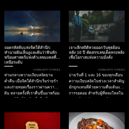
SOtraveler รุ่นนี้ถูกออกแบบมา
THAIFEX – HOREC Asia 2026
เพื่อเป็น “The Best Everyday
นอกจากเครื่องจักรหรือ
Tee” ที่ก้าวข้ามขีดจำกัดของ
เฟอร์นิเจอร์แล้ว เรายังสัมผัสกับ
เสื้อผ้าลำลองทั่วไป ด้วยดีไซน์ที่
“อนาคต” ที่ระบบอัตโนมัติ
เน้นความ Minimalist ตัดเย็บ
ประสานเข้ากับศิลปะการออกแบบ
อย่างประณีต เพื่อให้คุณดูดีได้ใน
อย่างลงตัว งานครั้งที่สามนี้
ทุกจังหวะชีวิต ไม่ว่าจะเป็นการ
ปิดฉากลงพร้อมสถิติอันน่าทึ่ง
ออกไปจิบกาแฟยามเช้า...
สะท้อนให้เห็นว่าผู้ประกอบการระ
ถอดรหัสลับแห่งจิตใต้สำนึก:
เจาะลึกสถิติหวยออกวันพุธย้อน
ดับไฮเอนด์ทั่วโลกต่างมุ่งหน้าสู่
ทำนายฝันเห็นงูและฝันว่าฟันหัก
หลัง 10 ปี คัดสรรเลขเด็ดทรงพลัง
พร้อมศาสตร์แห่งตัวเลขมงคลที่
เพื่อโอกาสแห่งความมั่งคั่ง
ประเทศไทยในฐานะศูนย์กลาง
เหนือระดับ
แห่งนวัตกรรมและการขยาย
ธุรกิจ...
COMMUNITY STORIES
COMMUNITY STORIES
ท่ามกลางความเงียบสงัดยาม
บ่ายวันที่ 1 และ 16 ของทุกเดือน
ค่ำคืน เมื่อจิตใต้สำนึกเริ่มร่ายรำ
ความเงียบสงัดในช่วงเวลาสำคัญ
และถ่ายทอดเรื่องราวผ่านความ
มักถูกแทนที่ด้วยความตื่นเต้นและ
ฝัน หลายครั้งที่เราตื่นขึ้นมาพร้อม
การรอคอย สำหรับผู้ที่หลงใหลใน
ความรู้สึกที่ติดค้างในใจ โดย
ศาสตร์แห่งตัวเลขและศิลปะการ
เฉพาะนิมิตที่เกี่ยวข้องกับ งู หรือ
ใช้ชีวิตที่ขับเคลื่อนด้วยโอกาส
การสูญเสียฟัน ซึ่งตามศาสตร์
การทราบข้อมูลย้อนหลังไม่ใช่
พยากรณ์และการตีความ
เพียงแค่การมองอดีต แต่คือการ
สัญลักษณ์สากลนั้น สิ่งเหล่านี้
อ่าน “รหัส” แห่งอนาคตเพื่อวาง