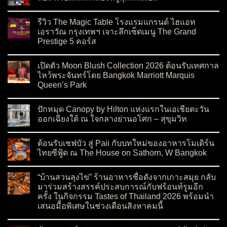
on ขนมไหว้พระจันทร์ 2026 เจ้าเด็ดร้านดัง ไส้ใหม่ต้องลอง พร้อมพ
No Comments
รีวิว The Magic Table โรงแรมแกรนด์ ไฮแอท
เอราวัณ กรุงเทพฯ เจาะลึกเซ็ตเมนู The Grand
Prestige 5 คอร์ส
on รีวิว The Magic Table โรงแรมแกรนด์ ไฮแอท เอราวัณ กรุงเทพ
No Comments
เปิดตัว Moon Blush Collection 2026 ต้อนรับเทศกาล
ไหว้พระจันทร์โดย Bangkok Marriott Marquis
Queen’s Park
on เปิดตัว Moon Blush Collection 2026 ต้อนรับเทศกาลไหว้พระจ
No Comments
ปักหมุด Canopy by Hilton แห่งแรกในเอเชียตะวัน
ออกเฉียงใต้ ณ ใจกลางย่านอโศก – สุขุมวิท
on ปักหมุด Canopy by Hilton แห่งแรกในเอเชียตะวันออกเฉียงใต
No Comments
ต้อนรับเชฟบัว สู่ Paii กับบทใหม่ของอาหารโมเดิร์น
ไทยซีฟู้ด ณ The House on Sathorn, W Bangkok
on ต้อนรับเชฟบัว สู่ Paii กับบทใหม่ของอาหารโมเดิร์นไทยซีฟู้
No Comments
“บ้านสวนลุงไข่” ร้านอาหารชื่อดังจากเกาะสมุย กลับ
มาร่วมสร้างสรรค์ประสบการณ์กับฟร้อนท์รูมอีก
ครั้ง ในกิจกรรม Tastes of Thailand 2026 พร้อมนำ
เสนอมื้อพิเศษในช่วงเดือนสิงหาคมนี้
on “บ้านสวนลุงไข่” ร้านอาหารชื่อดังจากเกาะสมุย กลับมาร่วมสร
No Comments