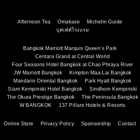
Afternoon Tea
Omakase
Michelin Guide
บุฟเฟ่ต์โรงแรม
Bangkok Marriott Marquis Queen’s Park
Centara Grand at Central World
Four Seasons Hotel Bangkok at Chao Phraya River
JW Marriott Bangkok
Kimpton Maa-Lai Bangkok
Mandarin Oriental Bangkok
Park Hyatt Bangkok
Siam Kempinski Hotel Bangkok
Sindhorn Kempinski
The Okura Prestige Bangkok
The Peninsula Bangkok
W BANGKOK
137 Pillars Hotels & Resorts
Online Store
Privacy Policy
Sponsorship
Contact