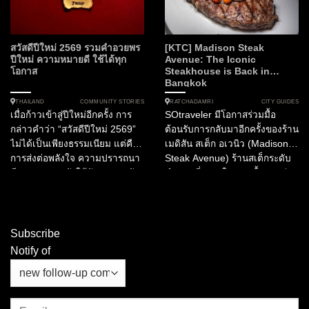
ไม่ใช่เพียงความบังเอิญ แต่คือ
กลยุทธ์สู่ความมั่งคั่งอย่างมีชั้นเชิง
รหัสลับที่บ่งบอกถึงการ
ในบทความนี้เราจะพาทุกท่านไป
เปลี่ยนแปลง พลังอำนาจ และ
สำรวจการเดินทางของตัวเลข
จังหวะชีวิตที่กำลังจะมาถึง ใน
ตลอดหนึ่งทศวรรษที่ผ่านมา เพื่อ
สวัสดีปีใหม่ 2569 รวมคำอวยพร
[KTC] Madison Steak
บทความนี้ เราจะพาทุกท่านไป
ค้นหาความน่าจะเป็นที่ซ่อนอยู่
ปีใหม่ ความหมายดี ใช้ได้ทุก
Avenue: The Iconic
โอกาส
Steakhouse is Back in
สำรวจความหมายที่ซ่อนอยู่ภาย
ภายใต้ตัวเลขรางวัลที่ 1 และเลข
Bangkok
ใต้ภาพนิมิตเหล่านี้ พร้อมการคัด
ท้ายที่เคยสร้างตำนานมาแล้วนับ
สรรตัวเลขมงคลเชิงสถิติที่อาจ
ครั้งไม่ถ้วน...
COMMUNITY STORIES
CITY GUIDES
THAILAND
RATCHADAMRI
เมื่อก้าวเข้าสู่ปีใหม่อีกครั้ง การ
SOtraveler มีโอกาสร่วมมื้อ
เปลี่ยนโอกาสให้เป็นความมั่งคั่ง
กล่าวคำว่า “สวัสดีปีใหม่ 2569”
ต้อนรับการกลับมาอีกครั้งของร้าน
ได้อย่างน่าอัศจรรย์...
ไม่ได้เป็นเพียงธรรมเนียม แต่คือ
เมดิสัน สเต็ก อเวนิว (Madison
การส่งต่อพลังใจ ความปรารถนา
Steak Avenue) ร้านสเต็กระดับ
ดี และความหวังให้กับคนรอบตัว
ตำนานที่ครองใจสายเนื้อมากว่า
ไม่ว่าจะเป็นครอบครัว คนรัก
10 ปี พร้อมเปิดประตูต้อนรับนัก
เพื่อนร่วมงาน หรือผู้ใหญ่ที่เคารพ
ชิมอีกครั้งในเดือนพฤศจิกายนนี้ ที่
บทความนี้ได้รวบรวม คำอวยพร
โรงแรมอนันตรา สยาม
ปีใหม่, คำอวยพรสวัสดีปีใหม่...
กรุงเทพฯ...
Subscribe
Notify of