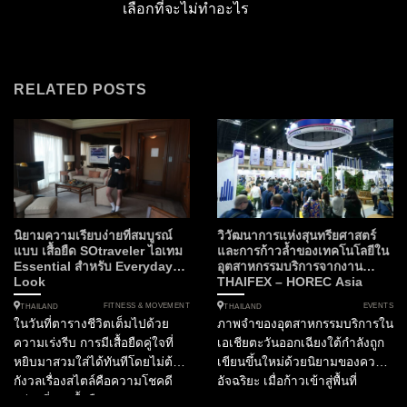
เลือกที่จะไม่ทำอะไร
RELATED POSTS
นิยามความเรียบง่ายที่สมบูรณ์
วิวัฒนาการแห่งสุนทรียศาสตร์
แบบ เสื้อยืด SOtraveler ไอเทม
และการก้าวล้ำของเทคโนโลยีใน
Essential สำหรับ Everyday
อุตสาหกรรมบริการจากงาน
Look
THAIFEX – HOREC Asia
2026
FITNESS & MOVEMENT
EVENTS
THAILAND
THAILAND
ในวันที่ตารางชีวิตเต็มไปด้วย
ภาพจำของอุตสาหกรรมบริการใน
ความเร่งรีบ การมีเสื้อยืดคู่ใจที่
เอเชียตะวันออกเฉียงใต้กำลังถูก
หยิบมาสวมใส่ได้ทันทีโดยไม่ต้อง
เขียนขึ้นใหม่ด้วยนิยามของความ
กังวลเรื่องสไตล์คือความโชคดี
อัจฉริยะ เมื่อก้าวเข้าสู่พื้นที่
อย่างที่สุด เสื้อยืดจาก
35,000 ตารางเมตรของ