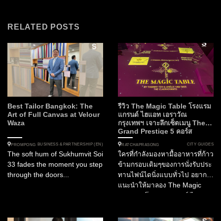
RELATED POSTS
Best Tailor Bangkok: The
รีวิว The Magic Table โรงแรม
Art of Full Canvas at Velour
แกรนด์ ไฮแอท เอราวัณ
Waza
กรุงเทพฯ เจาะลึกเซ็ตเมนู The
Grand Prestige 5 คอร์ส
BUSINESS & PARTNERSHIP (EN)
CITY GUIDES
PROMPONG
RATCHAPRASONG
The soft hum of Sukhumvit Soi
ใครที่กำลังมองหามื้ออาหารที่ก้าว
33 fades the moment you step
ข้ามกรอบเดิมๆของการนั่งรับประ
through the doors...
ทานไฟน์ไดนิ่งแบบทั่วไป อยาก
แนะนำให้มาลอง The Magic
Table ณ โรงแรมแกรนด์ ไฮแอท
เอราวัณ กรุงเทพฯ ซึ่งนำเสนอ
การรับประทานอาหารในรูปแบบ