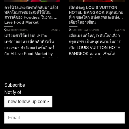
คาร์นิวัลแห่งรสชาติกลับมาแล้ว!
เปิดประตู LOUIS VUITTON
พลิกโฉมราชประสงค์ให้เป็น
HOTEL BANGKOK หมุดหมาย
สวรรค์ของ Foodies ในงาน M-
ที่ 4 ของโลก แห่งแรกและแห่ง
Live Food Market
เดียวในอาเซียน
EVENTS
EVENTS
RATCHAPRASONG
POMPRAP SATTRUPHAI
เตรียมตัวให้พร้อม! เพราะ
เมื่อแบรนด์ใหญ่ระดับโลกเลือก
เทศกาลอาหารที่คึกคักที่สุดใน
กรุงเทพฯ เป็นหมุดหมายในการ
กรุงเทพฯ กำลังจะเริ่มขึ้นอีกครั้ง
เปิด LOUIS VUITTON HOTEL
กับ M-Live Food Market by
BANGKOK ต่อจาก เซี่ยงไฮ้
Marriott Bonvoy งานนี้ไม่ได้มีดี
นิวยอร์กและโซล เพื่อเฉลิมฉลอง
แค่เรื่องกิน แต่คือการยกขบวน
130 ปีของลาย Monogram เรื่อง
ความสนุกในธีมคาร์นิวัลมาไว้บน
ราวจึงเริ่มต้นขึ้นที่นี่ ในฐานะ...
ดาดฟ้าใจกลางราชประสงค์
ตลอด 3 วันเต็ม! ทำไมคุณถึงห้าม
Subscribe
พลาดงานนี้? งานนี้เป็นการรวม
Notify of
ตัวครั้งยิ่งใหญ่ของเชฟฝีมือเยี่ยม
จากโรงแรมในเครือแมริออทก
ว่า...