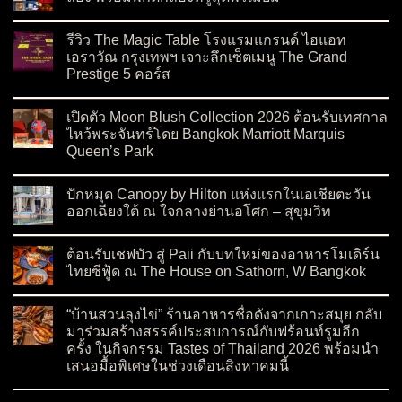
on ขนมไหว้พระจันทร์ 2026 เจ้าเด็ดร้านดัง ไส้ใหม่ต้องลอง พร้อมพ
No Comments
รีวิว The Magic Table โรงแรมแกรนด์ ไฮแอท
เอราวัณ กรุงเทพฯ เจาะลึกเซ็ตเมนู The Grand
Prestige 5 คอร์ส
on รีวิว The Magic Table โรงแรมแกรนด์ ไฮแอท เอราวัณ กรุงเทพ
No Comments
เปิดตัว Moon Blush Collection 2026 ต้อนรับเทศกาล
ไหว้พระจันทร์โดย Bangkok Marriott Marquis
Queen’s Park
on เปิดตัว Moon Blush Collection 2026 ต้อนรับเทศกาลไหว้พระจ
No Comments
ปักหมุด Canopy by Hilton แห่งแรกในเอเชียตะวัน
ออกเฉียงใต้ ณ ใจกลางย่านอโศก – สุขุมวิท
on ปักหมุด Canopy by Hilton แห่งแรกในเอเชียตะวันออกเฉียงใต
No Comments
ต้อนรับเชฟบัว สู่ Paii กับบทใหม่ของอาหารโมเดิร์น
ไทยซีฟู้ด ณ The House on Sathorn, W Bangkok
on ต้อนรับเชฟบัว สู่ Paii กับบทใหม่ของอาหารโมเดิร์นไทยซีฟู้
No Comments
“บ้านสวนลุงไข่” ร้านอาหารชื่อดังจากเกาะสมุย กลับ
มาร่วมสร้างสรรค์ประสบการณ์กับฟร้อนท์รูมอีก
ครั้ง ในกิจกรรม Tastes of Thailand 2026 พร้อมนำ
เสนอมื้อพิเศษในช่วงเดือนสิงหาคมนี้
on “บ้านสวนลุงไข่” ร้านอาหารชื่อดังจากเกาะสมุย กลับมาร่วมสร
No Comments