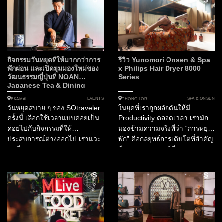
Experiential Dining ที่เป็นการ
ผสานศาสตร์แห่งการสร้างสรรค์
เมนูอาหารเข้ากับเทคโนโลยี
3D...
กิจกรรมวันหยุดที่ให้มากกว่าการ
รีวิว Yunomori Onsen & Spa
พักผ่อน และเปิดมุมมองใหม่ของ
x Philips Hair Dryer 8000
วัฒนธรรมญี่ปุ่นที่ NOAN
Series
Japanese Tea & Dining
EVENTS
SPA & ONSEN
EKAMAI
THONG LOR
วันหยุดสบาย ๆ ของ SOtraveler
ในยุคที่เราถูกผลักดันให้มี
ครั้งนี้ เลือกใช้เวลาแบบค่อยเป็น
Productivity ตลอดเวลา เรามัก
ค่อยไปกับกิจกรรมที่ให้
มองข้ามความจริงที่ว่า “การหยุด
ประสบการณ์ต่างออกไป เราแวะ
พัก” คือกลยุทธ์การเติบโตที่สำคัญ
มาที่ NOAN Japanese Tea &
ที่สุด ประสบการณ์ที่ Yunomori
Dining ซึ่งจัดงาน NOAN
Onsen & Spa x Philips Hair
WABISABI...
Dryer...