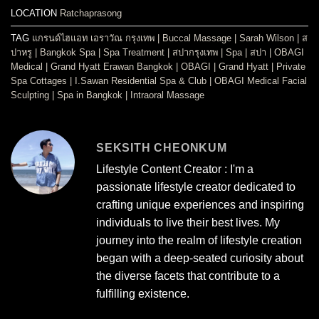
LOCATION
Ratchaprasong
TAG
แกรนด์ไฮแอท เอราวัณ กรุงเทพ
|
Buccal Massage
|
Sarah Wilson
|
ส
ปาหรู
|
Bangkok Spa
|
Spa Treatment
|
สปากรุงเทพ
|
Spa
|
สปา
|
OBAGI
Medical
|
Grand Hyatt Erawan Bangkok
|
OBAGI
|
Grand Hyatt
|
Private
Spa Cottages
|
I.Sawan Residential Spa & Club
|
OBAGI Medical Facial
Sculpting
|
Spa in Bangkok
|
Intraoral Massage
SEKSITH CHEONKUM
Lifestyle Content Creator : I'm a
passionate lifestyle creator dedicated to
crafting unique experiences and inspiring
individuals to live their best lives. My
journey into the realm of lifestyle creation
began with a deep-seated curiosity about
the diverse facets that contribute to a
fulfilling existence.