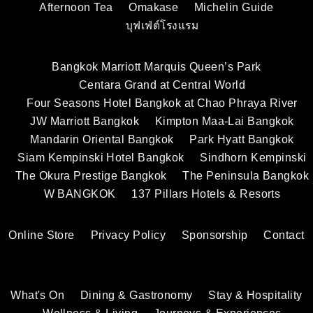
Afternoon Tea
Omakase
Michelin Guide
บุฟเฟ่ต์โรงแรม
Bangkok Marriott Marquis Queen’s Park
Centara Grand at Central World
Four Seasons Hotel Bangkok at Chao Phraya River
JW Marriott Bangkok
Kimpton Maa-Lai Bangkok
Mandarin Oriental Bangkok
Park Hyatt Bangkok
Siam Kempinski Hotel Bangkok
Sindhorn Kempinski
The Okura Prestige Bangkok
The Peninsula Bangkok
W BANGKOK
137 Pillars Hotels & Resorts
Online Store
Privacy Policy
Sponsorship
Contact
What's On
Dining & Gastronomy
Stay & Hospitality