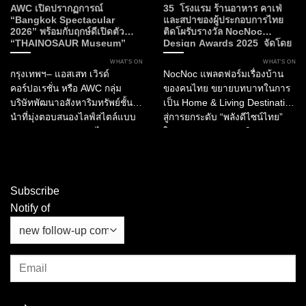
AWC เปิดปรากฏการณ์
35 โรงแรม ร้านอาหาร คาเฟ่
“Bangkok Spectacular
และสปาของผู้ประกอบการไทย
2026” พร้อมกับฤกษ์ดีเปิดตัว
ติดโผรับรางวัล NocNoc
“THAINOSAUR Museum”
Design Awards 2025 จัดโดย
เพื่อมอบประสบการณ์ใหม่แห่ง
NocNoc และบิ๊กภาครัฐ ผลักดัน
WHAT’S ON
WHAT’S ON
ศิลปะ วัฒนธรรม และการเรียนรู้สู่
“พลังดีไซน์” สร้างมูลค่าให้
กรุงเทพฯ– แอสเสท เวิรด์
NocNoc แพลตฟอร์มเรื่องบ้าน
กรุงเทพฯ
อุตสาหกรรมการบริการและการ
คอร์ปอเรชั่น หรือ AWC กลุ่ม
ของคนไทย ขยายบทบาทในการ
ท่องเที่ยวไทย
บริษัทพัฒนาอสังหาริมทรัพย์ชั้น
เป็น Home & Living Destination
นำที่มุ่งตอบสนองไลฟ์สไตล์แบบ
สู่การยกระดับ “พลังดีไซน์ไทย”
ครบวงจรของประเทศไทย
ในอุตสาหกรรมการบริการ และ
ประกาศเปิดตัว “Bangkok
การท่องเที่ยว ผ่านการมอบรางวัล
Spectacular 2026” ณ เอเชียทีค
“NocNoc Awards 2025”...
เดอะ ริเวอร์ฟร้อนท์...
Subscribe
Notify of