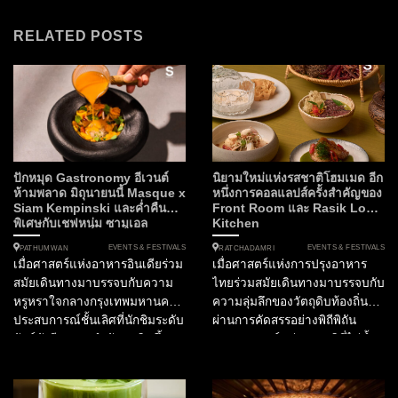
RELATED POSTS
ปักหมุด Gastronomy อีเวนต์
นิยามใหม่แห่งรสชาติโฮมเมด อีก
ห้ามพลาด มิถุนายนนี้ Masque x
หนึ่งการคอลแลปส์ครั้งสำคัญของ
Siam Kempinski และค่ำคืน
Front Room และ Rasik Local
พิเศษกับเชฟหนุ่ม ซามูเอล
Kitchen
EVENTS & FESTIVALS
EVENTS & FESTIVALS
PATHUMWAN
RATCHADAMRI
เมื่อศาสตร์แห่งอาหารอินเดียร่วม
เมื่อศาสตร์แห่งการปรุงอาหาร
สมัยเดินทางมาบรรจบกับความ
ไทยร่วมสมัยเดินทางมาบรรจบกับ
หรูหราใจกลางกรุงเทพมหานคร
ความลุ่มลึกของวัตถุดิบท้องถิ่นที่
ประสบการณ์ชั้นเลิศที่นักชิมระดับ
ผ่านการคัดสรรอย่างพิถีพิถัน
ลักซ์ชัวรีรอคอยกำลังจะเกิดขึ้น
ประสบการณ์แห่งรสชาติที่ไม่ซ้ำ
ในฐานะกองบรรณาธิการ
ใครจึงเริ่มต้นขึ้น ณ ใจกลาง
SOtraveler เรามีความยินดีที่จะ
กรุงเทพมหานคร สำหรับไฟน์ได
นำเสนอการร่วมมือครั้งสำคัญที่
นิ่งเลิฟเวอร์ที่กำลังมองหา