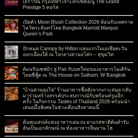
เอราวัณ กรุงเทพฯ เจาะลึกเซ็ตเมนู The Grand
Prestige 5 คอร์ส
on รีวิว The Magic Table โรงแรมแกรนด์ ไฮแอท เอราวัณ กรุงเทพ
No Comments
เปิดตัว Moon Blush Collection 2026 ต้อนรับเทศกาล
ไหว้พระจันทร์โดย Bangkok Marriott Marquis
Queen’s Park
on เปิดตัว Moon Blush Collection 2026 ต้อนรับเทศกาลไหว้พระจ
No Comments
ปักหมุด Canopy by Hilton แห่งแรกในเอเชียตะวัน
ออกเฉียงใต้ ณ ใจกลางย่านอโศก – สุขุมวิท
on ปักหมุด Canopy by Hilton แห่งแรกในเอเชียตะวันออกเฉียงใต
No Comments
ต้อนรับเชฟบัว สู่ Paii กับบทใหม่ของอาหารโมเดิร์น
ไทยซีฟู้ด ณ The House on Sathorn, W Bangkok
on ต้อนรับเชฟบัว สู่ Paii กับบทใหม่ของอาหารโมเดิร์นไทยซีฟู้
No Comments
“บ้านสวนลุงไข่” ร้านอาหารชื่อดังจากเกาะสมุย กลับ
มาร่วมสร้างสรรค์ประสบการณ์กับฟร้อนท์รูมอีก
ครั้ง ในกิจกรรม Tastes of Thailand 2026 พร้อมนำ
เสนอมื้อพิเศษในช่วงเดือนสิงหาคมนี้
on “บ้านสวนลุงไข่” ร้านอาหารชื่อดังจากเกาะสมุย กลับมาร่วมสร
No Comments
ค้นพบเสน่ห์แห่งอาหารเสฉวน ผ่านรสชาติต้นตำรับ
อันเป็นเอกลักษณ์ ณ ห้องอาหารจีนมาน โฮ
on ค้นพบเสน่ห์แห่งอาหารเสฉวน ผ่านรสชาติต้นตำรับอันเป็นเอ
No Comments