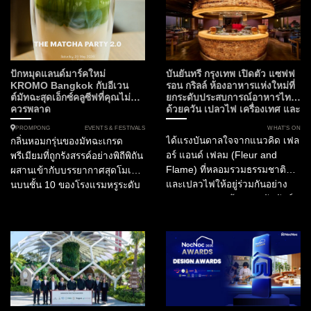
กำลังจะเปลี่ยนค่ำคืนต้นเดือน
ประสบการณ์อาหารไทยที่ก้าว
มิถุนายนนี้ให้เป็นมื้ออาหารที่น่า
ข้ามขีดจำกัดเดิมๆ ห้ามพลาด
จดจำที่สุดแห่งปี โรงแรมสยาม
ความร่วมมือครั้งสำคัญใน
เคมปินสกี้ กรุงเทพฯ เตรียมเปิด
กิจกรรม Tastes of Thailand
ประตูต้อนรับ “Masque” ห้อง
2026 เมื่อ ห้องอาหารไทย
ปักหมุดแลนด์มาร์คใหม่
บันยันทรี กรุงเทพ เปิดตัว แซฟฟ
อาหารอันดับ 1 ของประเทศ
ฟร้อนท์รูม (Front Room)...
KROMO Bangkok กับอีเวน
รอน กริลล์ ห้องอาหารแห่งใหม่ที่
ต์มัทฉะสุดเอ็กซ์คลูซีฟที่คุณไม่
ยกระดับประสบการณ์อาหารไทย
อินเดีย และอันดับ 15 ของ
ควรพลาด
ด้วยควัน เปลวไฟ เครื่องเทศ และ
เอเชีย...
ความยั่งยืน
EVENTS & FESTIVALS
WHAT’S ON
PROMPONG
ได้แรงบันดาลใจจากแนวคิด เฟล
กลิ่นหอมกรุ่นของมัทฉะเกรด
อร์ แอนด์ เฟลม (Fleur and
พรีเมียมที่ถูกรังสรรค์อย่างพิถีพิถัน
Flame) ที่หลอมรวมธรรมชาติ
ผสานเข้ากับบรรยากาศสุดโมเดิร์
และเปลวไฟให้อยู่ร่วมกันอย่าง
นบนชั้น 10 ของโรงแรมหรูระดับ
สมดุล Fleur สะท้อนสายสัมพันธ์
Curio Collection by Hilton
ของวัฒนธรรมไทยกับพืชพรรณ
ท่ามกลางทัศนียภาพอันงดงาม
พิธีกรรม และงานหัตถศิลป์ ขณะที่
ของกรุงเทพมหานคร นี่คือการก
Flame ถ่ายทอดพลัง...
ลับมาอย่างยิ่งใหญ่ของ The
Matcha Party 2.0 ที่...