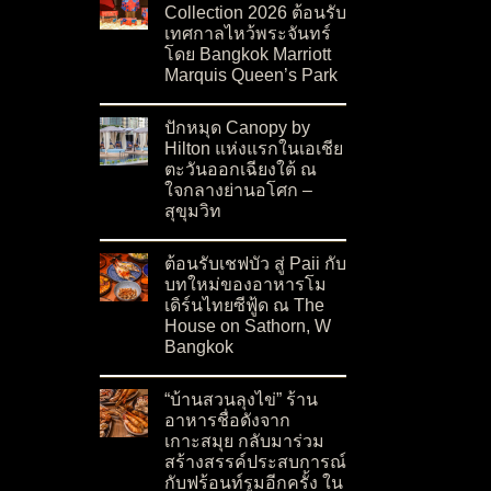
Collection 2026 ต้อนรับ
เทศกาลไหว้พระจันทร์
โดย Bangkok Marriott
Marquis Queen’s Park
on เปิดตัว Moon Blush Collection 2026 ต้อนรั
No Comments
ปักหมุด Canopy by
Hilton แห่งแรกในเอเชีย
ตะวันออกเฉียงใต้ ณ
ใจกลางย่านอโศก –
สุขุมวิท
on ปักหมุด Canopy by Hilton แห่งแรกในเอเชียต
No Comments
ต้อนรับเชฟบัว สู่ Paii กับ
บทใหม่ของอาหารโม
เดิร์นไทยซีฟู้ด ณ The
House on Sathorn, W
Bangkok
on ต้อนรับเชฟบัว สู่ Paii กับบทใหม่ของอาหารโ
No Comments
“บ้านสวนลุงไข่” ร้าน
อาหารชื่อดังจาก
เกาะสมุย กลับมาร่วม
สร้างสรรค์ประสบการณ์
กับฟร้อนท์รูมอีกครั้ง ใน