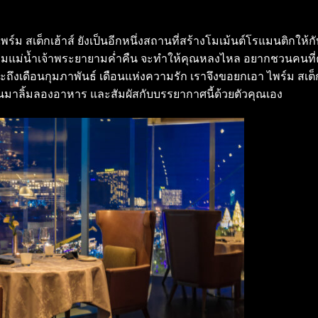
ไพร์ม สเต็กเฮ้าส์ ยังเป็นอีกหนึ่งสถานที่สร้างโมเม้นต์โรแมนติกให้กั
ศริมแม่น้ำเจ้าพระยายามค่ำคืน จะทำให้คุณหลงไหล อยากชวนคนที่
้จะถึงเดือนกุมภาพันธ์ เดือนแห่งความรัก เราจึงขอยกเอา ไพร์ม สเต็
นมาลิ้มลองอาหาร และสัมผัสกับบรรยากาศนี้ด้วยตัวคุณเอง