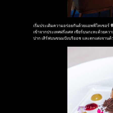
เริ่มประเดิมความอร่อยกันด้วยแอพพิไทเซอร์
ฟ
เข้าจากประเทศฝรั่งเศส เซียร์บนกะทะด้วยคว
ปาก เสิร์ฟบนขนมปังบริออช และตกแต่งจานด้วย