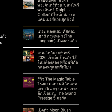
ฉลองเทศกาลไหว้
พระจันทร์ด้วย ‘ขนมไหว้
พระจันทร์ Ralph’s
Coffee’ ดีไซน์กล่องรถ
แคมเปอร์แวนสุดคิวท์
on ฉลองเทศกาลไหว้พระจันทร์ด้วย ‘ขนมไหว้พระจั
No Comments
เดอะ แลงแฮม คัสตอม
เฮาส์ กรุงเทพฯ (The
นถึง
Langham) เปิดจองแล้ว
้ม
on เดอะ แลงแฮม คัสตอม เฮาส์ กรุงเทพฯ (The L
No Comments
ขนมไหว้พระจันทร์
2026 เจ้าเด็ดร้านดัง ไส้
ใหม่ต้องลอง พร้อมพิกัด
กล่องหรูสุดพรีเมียม
on ขนมไหว้พระจันทร์ 2026 เจ้าเด็ดร้านดัง ไส้ให
No Comments
รีวิว The Magic Table
โรงแรมแกรนด์ ไฮแอท
เอราวัณ กรุงเทพฯ เจาะ
ลึกเซ็ตเมนู The Grand
Prestige 5 คอร์ส
on รีวิว The Magic Table โรงแรมแกรนด์ ไฮแอท 
No Comments
เปิดตัว Moon Blush