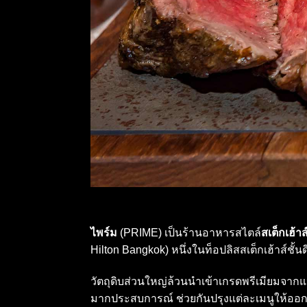
ไพร์ม
(PRIME) เป็นร้านอาหารสไตล์
สเต็กเฮ้าส
Hilton Bangkok) หนึ่งในท็อปลิสสเต็กเฮ้าส์ชั้
วัตถุดิบส่วนใหญ่ล้วนนำเข้าเกรดพรีเมียมจากแ
มากประสบการณ์ ช่วยกันปรุงแต่ละเมนูให้ออกม