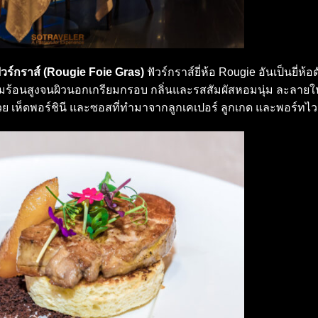
ัวร์กราส์ (Rougie Foie Gras)
ฟัวร์กราส์ยี่ห้อ Rougie อันเป็นยี่ห้อ
ามร้อนสูงจนผิวนอกเกรียมกรอบ กลิ่นและรสสัมผัสหอมนุ่ม ละลายใ
 เห็ดพอร์ชินี และซอสที่ทำมาจากลูกเคเปอร์ ลูกเกด และพอร์ทไว