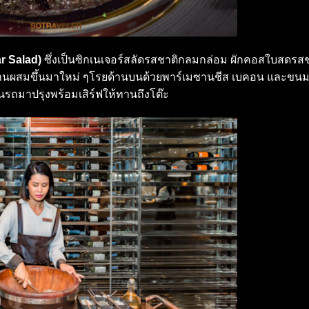
r Salad)
ซึ่งเป็นซิกเนเจอร์สลัดรสชาติกลมกล่อม ผักคอสใบสดรสช
ักงานผสมขึ้นมาใหม่ ๆโรยด้านบนด้วยพาร์เมซานชีส เบคอน และขนม
ข็นรถมาปรุงพร้อมเสิร์ฟให้ทานถึงโต๊ะ