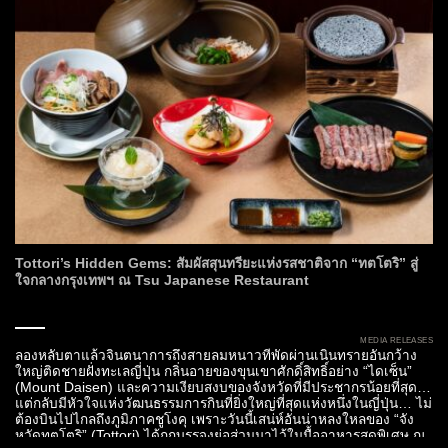
Tottori’s Hidden Gems: สัมผัสสุนทรียะแห่งรสชาติจาก “ทตโตริ” สู่
ใจกลางกรุงเทพฯ ณ Tsu Japanese Restaurant
MEDIA RELEASES
ลองหลับตาแล้วจินตนาการถึงสายลมหนาวที่พัดผ่านเนินทรายอันกว้าง
ใหญ่ติดชายฝั่งทะเลญี่ปุ่น กลิ่นอายของขุนเขาศักดิ์สิทธิ์อย่าง “ไดเซ็น”
(Mount Daisen) และความเงียบสงบของจังหวัดที่มีประชากรน้อยที่สุด
แต่กลับมีหัวใจแห่งวัฒนธรรมการกินที่ยิ่งใหญ่ที่สุดแห่งหนึ่งในญี่ปุ่น… ไม่
ต้องบินไปไกลถึงภูมิภาคชูโงคุ เพราะวันนี้เสน่ห์อันน่าหลงใหลของ “จัง
หวัดทตโตริ” (Tottori) ได้ถูกบรรจงย่อส่วนมาไว้ในมื้ออาหารสุดพิเศษ ณ