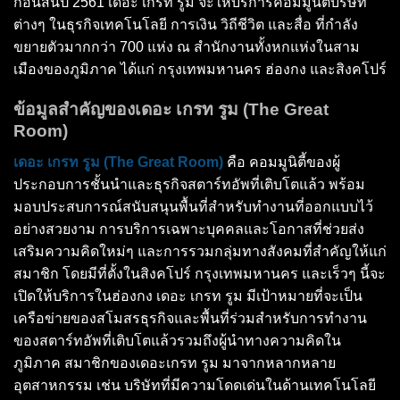
ก่อนสิ้นปี 2561 เดอะ เกรท รูม จะให้บริการคอมมูนิตี้บริษัท
ต่างๆ ในธุรกิจเทคโนโลยี การเงิน วิถีชีวิต และสื่อ ที่กำลัง
ขยายตัวมากกว่า 700 แห่ง ณ สำนักงานทั้งหกแห่งในสาม
เมืองของภูมิภาค ได้แก่ กรุงเทพมหานคร ฮ่องกง และสิงคโปร์
ข้อมูลสำคัญของเดอะ เกรท รูม (The Great
Room)
เดอะ เกรท รูม (The Great Room)
คือ คอมมูนิตี้ของผู้
ประกอบการชั้นนำและธุรกิจสตาร์ทอัพที่เติบโตแล้ว พร้อม
มอบประสบการณ์สนับสนุนพื้นที่สำหรับทำงานที่ออกแบบไว้
อย่างสวยงาม การบริการเฉพาะบุคคลและโอกาสที่ช่วยส่ง
เสริมความคิดใหม่ๆ และการรวมกลุ่มทางสังคมที่สำคัญให้แก่
สมาชิก โดยมีที่ตั้งในสิงคโปร์ กรุงเทพมหานคร และเร็วๆ นี้จะ
เปิดให้บริการในฮ่องกง เดอะ เกรท รูม มีเป้าหมายที่จะเป็น
เครือข่ายของสโมสรธุรกิจและพื้นที่ร่วมสำหรับการทำงาน
ของสตาร์ทอัพที่เติบโตแล้วรวมถึงผู้นำทางความคิดใน
ภูมิภาค สมาชิกของเดอะเกรท รูม มาจากหลากหลาย
อุตสาหกรรม เช่น บริษัทที่มีความโดดเด่นในด้านเทคโนโลยี