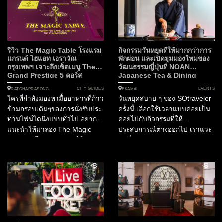
รีวิว The Magic Table โรงแรม
กิจกรรมวันหยุดที่ให้มากกว่าการ
แกรนด์ ไฮแอท เอราวัณ
พักผ่อน และเปิดมุมมองใหม่ของ
กรุงเทพฯ เจาะลึกเซ็ตเมนู The
วัฒนธรรมญี่ปุ่นที่ NOAN
Grand Prestige 5 คอร์ส
Japanese Tea & Dining
CITY GUIDES
EVENTS
RATCHAPRASONG
EKAMAI
ใครที่กำลังมองหามื้ออาหารที่ก้าว
วันหยุดสบาย ๆ ของ SOtraveler
ข้ามกรอบเดิมๆของการนั่งรับประ
ครั้งนี้ เลือกใช้เวลาแบบค่อยเป็น
ทานไฟน์ไดนิ่งแบบทั่วไป อยาก
ค่อยไปกับกิจกรรมที่ให้
แนะนำให้มาลอง The Magic
ประสบการณ์ต่างออกไป เราแวะ
Table ณ โรงแรมแกรนด์ ไฮแอท
มาที่ NOAN Japanese Tea &
เอราวัณ กรุงเทพฯ ซึ่งนำเสนอ
Dining ซึ่งจัดงาน NOAN
การรับประทานอาหารในรูปแบบ
WABISABI...
Experiential Dining ที่เป็นการ
ผสานศาสตร์แห่งการสร้างสรรค์
เมนูอาหารเข้ากับเทคโนโลยี
3D...