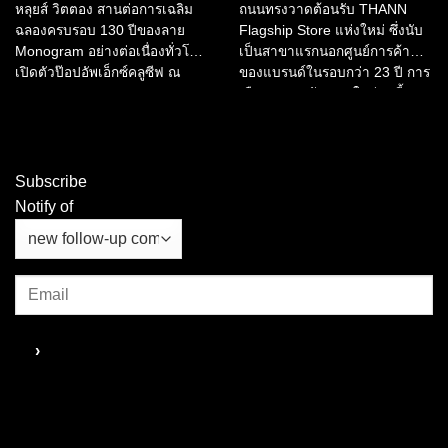
หลุยส์ วิตตอง สานต่อการเฉลิม
ถนนทรงวาดต้อนรับ THANN
ฉลองครบรอบ 130 ปีของลาย
Flagship Store แห่งใหม่ ซึ่งนับ
Monogram อย่างต่อเนื่องทั่วโลก
เป็นสาขาแรกนอกศูนย์การค้า
เปิดตัวป๊อปอัพเอ็กซ์คลูซีฟ ณ
ของแบรนด์ในรอบกว่า 23 ปี การ
กรุงเทพมหานคร LOUIS
เลือกออกมาปักหมุดในย่านนี้
VUITTON HOTEL BANGKOK
สะท้อนความตั้งใจของ THANN
ซึ่งเป็นจุดหมายปลายทางเพียง
ที่อยากสื่อสารกับผู้คนในบริบทที่
แห่งเดียวในเอเชียตะวันออกเฉียง
ต่างออกไปจากเดิม เพราะ
ใต้...
ทรงวาดในวันนี้เป็นพื้นที่เศรษฐกิจ
Subscribe
แบบสร้างสรรค์ ที่รวมศิลปะ
Notify of
วัฒนธรรม...