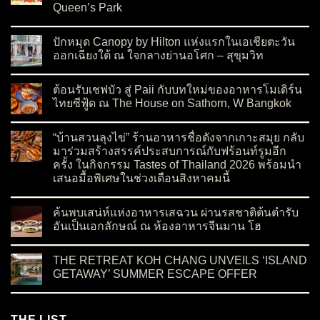
Queen’s Park
on เปิดตัว Moon Blush Collection 2026 ต้อนรับเทศกาลไหว้พระจ
No Comments
ปักหมุด Canopy by Hilton แห่งแรกในเอเชียตะวัน
ออกเฉียงใต้ ณ ใจกลางย่านอโศก – สุขุมวิท
on ปักหมุด Canopy by Hilton แห่งแรกในเอเชียตะวันออกเฉียงใต
No Comments
ต้อนรับเชฟบัว สู่ Paii กับบทใหม่ของอาหารโมเดิร์น
ไทยซีฟู้ด ณ The House on Sathorn, W Bangkok
on ต้อนรับเชฟบัว สู่ Paii กับบทใหม่ของอาหารโมเดิร์นไทยซีฟู้
No Comments
“บ้านสวนลุงไข่” ร้านอาหารชื่อดังจากเกาะสมุย กลับ
มาร่วมสร้างสรรค์ประสบการณ์กับฟร้อนท์รูมอีก
ครั้ง ในกิจกรรม Tastes of Thailand 2026 พร้อมนำ
เสนอมื้อพิเศษในช่วงเดือนสิงหาคมนี้
on “บ้านสวนลุงไข่” ร้านอาหารชื่อดังจากเกาะสมุย กลับมาร่วมสร
No Comments
ค้นพบเสน่ห์แห่งอาหารเสฉวน ผ่านรสชาติต้นตำรับ
อันเป็นเอกลักษณ์ ณ ห้องอาหารจีนมาน โฮ
on ค้นพบเสน่ห์แห่งอาหารเสฉวน ผ่านรสชาติต้นตำรับอันเป็นเอ
No Comments
THE RETREAT KOH CHANG UNVEILS ‘ISLAND
GETAWAY’ SUMMER ESCAPE OFFER
on THE RETREAT KOH CHANG UNVEILS ‘ISLAND GETAWA
No Comments
THE LIST