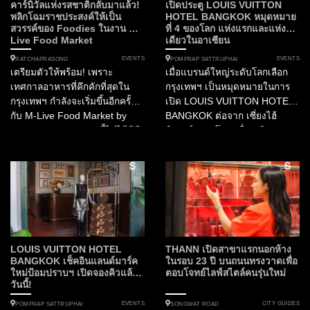
คาร์นิวัลแห่งรสชาติกลับมาแล้ว!
เปิดประตู LOUIS VUITTON
พลิกโฉมราชประสงค์ให้เป็น
HOTEL BANGKOK หมุดหมาย
สวรรค์ของ Foodies ในงาน M-
ที่ 4 ของโลก แห่งแรกและแห่ง
Live Food Market
เดียวในอาเซียน
EVENTS
EVENTS
RATCHAPRASONG
POMPRAP SATTRUPHAI
เตรียมตัวให้พร้อม! เพราะ
เมื่อแบรนด์ใหญ่ระดับโลกเลือก
เทศกาลอาหารที่คึกคักที่สุดใน
กรุงเทพฯ เป็นหมุดหมายในการ
กรุงเทพฯ กำลังจะเริ่มขึ้นอีกครั้ง
เปิด LOUIS VUITTON HOTEL
กับ M-Live Food Market by
BANGKOK ต่อจาก เซี่ยงไฮ้
Marriott Bonvoy งานนี้ไม่ได้มีดี
นิวยอร์กและโซล เพื่อเฉลิมฉลอง
แค่เรื่องกิน แต่คือการยกขบวน
130 ปีของลาย Monogram เรื่อง
ความสนุกในธีมคาร์นิวัลมาไว้บน
ราวจึงเริ่มต้นขึ้นที่นี่ ในฐานะ...
ดาดฟ้าใจกลางราชประสงค์
ตลอด 3 วันเต็ม! ทำไมคุณถึงห้าม
พลาดงานนี้? งานนี้เป็นการรวม
ตัวครั้งยิ่งใหญ่ของเชฟฝีมือเยี่ยม
จากโรงแรมในเครือแมริออทก
ว่า...
LOUIS VUITTON HOTEL
THANN เปิดสาขาแรกนอกห้าง
BANGKOK เช็คอินแลนด์มาร์ค
ในรอบ 23 ปี บนถนนทรงวาดเพื่อ
ใหม่ป้อมปราบฯ เปิดจองคิวแล้ว
ตอบโจทย์ไลฟ์สไตล์คนรุ่นใหม่
วันนี้!
EVENTS
CITY GUIDES
POMPRAP SATTRUPHAI
SONGWAT ROAD