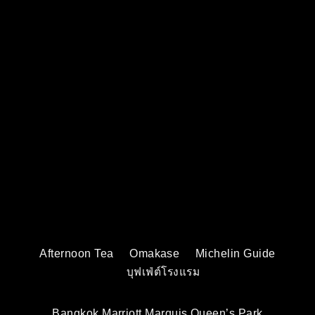
Afternoon Tea
Omakase
Michelin Guide
บุฟเฟ่ต์โรงแรม
Bangkok Marriott Marquis Queen’s Park