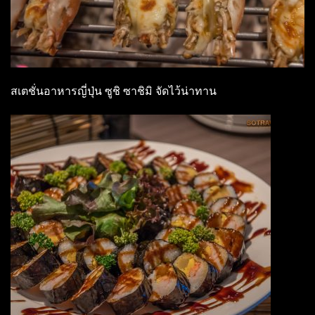
สเตชั่นอาหารญี่ปุ่น ซูชิ ซาชิมิ จัดไว้น่าทาน