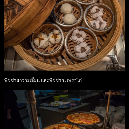
พิซซ่าฮาวายเอี้ยน และพิซซ่ากะเพราไก่