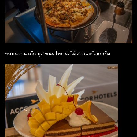
ขนมหวาน เค้ก มูส ขนมไทย ผลไม้สด และไอศกรีม