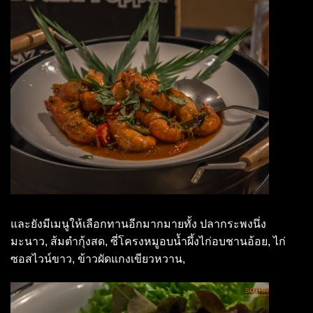
และยังมีเมนูให้เลือกทานอีกมากมายทั้ง ปลากระพงนึ่ง
มะนาว, ส้มตำกุ้งสด, ซี่โครงหมูอบน้ำผึ้งไก่อบชานอ้อย, ไก่
ซอสไวน์ขาว, ข้าวผัดแกงเขียวหวาน,