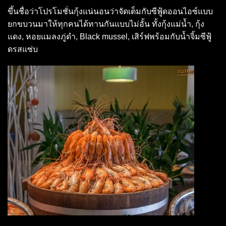
ขึ้นชื่อว่าโปรโมชั่นกุ้งแน่นอนว่าจัดเต็มกับซีฟู้ดออนไอซ์แบบ
ยกขบวนมาให้ทุกคนได้ทานกันแบบไม่อั้น ทั้งกุ้งแม่น้ำ, กุ้ง
แดง, หอยแมลงภู่ดำ, Black mussel, เสิร์ฟพร้อมกับน้ำจิ้มซีฟู้
ดรสแซ่บ