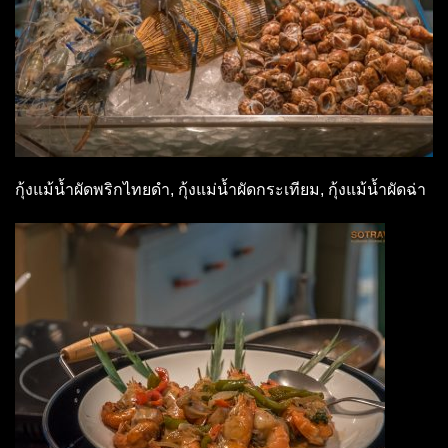
กุ้งแม้น้ำผัดพริกไทยดำ, กุ้งแม่น้ำผัดกระเทียม, กุ้งแม้น้ำผัดฉ่า