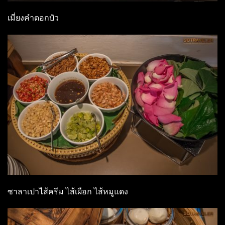
เมี่ยงคำดอกบัว
ซาลาเปาไส้ครีม ไส้เผือก ไส้หมูแดง