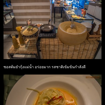
ซอสต้มยำกุ้งแม่น้ำ อร่อยมาก รสชาติเข้มข้นกำลังดี