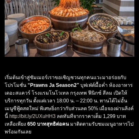
เริ่มต้นเข้าสู่ซัมเมอร์เราขอเชิญชวนทุกคนแวะมาอร่อยกับ
โปรโมชั่น
“Prawns Ja Season2”
บุฟเฟ่ต์มื้อค่ำ ห้องอาหาร
เดอะสแควร์ โรงแรมโนโวเทล กรุงเทพ ฟีนิกซ์ สีลม เปิดให้
บริการทุกวัน ตั้งแต่เวลา 18:00 น. – 22:00 น. ทานได้ไม่อั้น
เมนูซีฟู้ดสดใหม่ พิเศษยิ่งกว่ากับส่วนลด 50% เมื่อจองผ่านลิงค์
นี้
http://bit.ly/2UXuHH3
ลดทันทีจากราคาเต็ม 1,299 บาท
เหลือเพียง
650 บาทสุทธิต่อคน
มาติดตามรับชมเมนูอาหารไป
พร้อมกันเลย