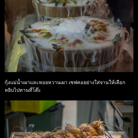
กุ้งแม่น้ำเผาและหอยหวานเผา เชฟคอยย่างใส่จานให้เลือก
หยิบไปทานที่โต๊ะ