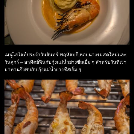
เมนูไฮไลท์ประจำวันจันทร์-พฤหัสบดี หอยนางรมสดใหม่และ
วันศุกร์ – อาทิตย์ฟินกับกุ้งแม่น้ำย่างชีสเยิ้ม ๆ สำหรับวันที่เรา
มาทานจึงพบกับ กุ้งแม่น้ำย่างชีสเยิ้ม ๆ